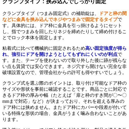
クランプタイプ：挟み込んでしっかり固定
クランプタイプ（つまみ固定式）の補助錠は、
ドアと枠の間
などに金具を挟み込んでネジやつまみで固定するタイプ
で
す。具体的には、ドア枠に金具を引っ掛けるようにセット
し、指でつまみを回したりネジを締めたりして締め付けるこ
とでロック本体を固定します。
粘着式に比べて機械的に固定されるため
高い固定強度が得ら
れ、強引にドアを開けようとしてもずれにくいのが利点
で
す。また、テープを使わないので取り外した後に跡が残らな
い点も賃貸では安心できます。ネジ穴すら開けない完全な非
破壊設置なので、管理会社からの許可も得やすいでしょう。
クランプ式を選ぶ際のポイントは、取り付け可能なドア枠の
サイズや形状を事前に確認することです。商品ごとに対応で
きるドア枠の厚みや幅（たとえば「扉と枠のすき間が〇〜〇
mmまで対応」など）が決まっており、それを超える厚みの
ドア枠には挟めません。またドア枠にカバーや段差が付いて
いる特殊な形状の場合、金具がうまく噛み合わないことがあ
ります。