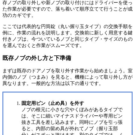
存ノブの取り外しや新ノブの取り付けにはドライバーを使っ
た作業が必要ですので、落ち着いて順序立てて行うことが成
功のカギです。
ここでは代表的な円筒錠（丸い握り玉タイプ）の交換手順を
例に、作業の流れを説明します。交換前に新しく用意する鍵
付きノブは、今ついているノブと同じタイプ・サイズのもの
を選んでおくと作業がスムーズです。
既存ノブの外し方と下準備
まずは既存のドアノブを取り外す作業から始めましょう。室
内側のノブ（つまみ）を見ると、機種によって取り外し方が
異なります。一般的な方法は以下の通りです。
固定用ピン（止め具）を外す
ノブの根元に小さな穴やくぼみがあるタイプで
は、そこに細いマイナスドライバーや専用ピン
抜き工具を差し込みます。同時にノブを引っ張
ると、内部の留め具が外れてノブ（握り玉部
分）がスポッと抜けます。別のタイプでは、ノ