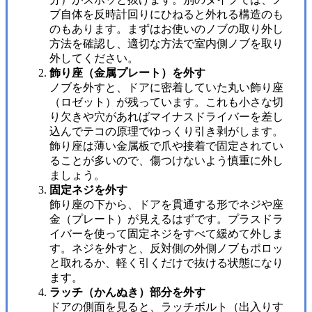
ブ自体を反時計回りにひねると外れる構造のも
のもあります。まずはお使いのノブの取り外し
方法を確認し、適切な方法で室内側ノブを取り
外してください。
飾り座（金属プレート）を外す
ノブを外すと、ドアに密着していた丸い飾り座
（ロゼット）が残っています。これも小さな切
り欠きや穴があればマイナスドライバーを差し
込んでテコの原理でゆっくり引き剥がします。
飾り座は薄い金属板で爪や接着で固定されてい
ることが多いので、傷つけないよう慎重に外し
ましょう。
固定ネジを外す
飾り座の下から、ドアを貫通する形でネジや座
金（プレート）が見えるはずです。プラスドラ
イバーを使って固定ネジをすべて緩めて外しま
す。ネジを外すと、反対側の外側ノブもポロッ
と取れるか、軽く引くだけで抜ける状態になり
ます。
ラッチ（かんぬき）部分を外す
ドアの側面を見ると、ラッチボルト（出入りす