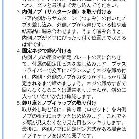
つつ、グッと最後まで差し込んでください。
内側ノブ（サムターン側）を取り付ける
ドア内側からサムターン（つまみ）の付いたノ
ブを差し込み、外側ノブから伸びている軸や連
結部品に噛み合わせます。うまく噛み合うと、
内側ノブがドアにぴったり付く位置まで収まる
はずです。
固定ネジで締め付ける
内側ノブの座金や固定プレートの穴に合わせ
て、付属の固定用ビスを差し込みます。プラス
ドライバーで交互にバランスよくネジを締め付
け、内側・外側のノブがガタつかずしっかり固
定されるまで締めましょう。ネジの締めすぎで
回らなくなることは通常ありませんが、斜めに
入っていないかだけ確認します。
飾り座とノブキャップの取り付け
取り外し時と逆に、飾り座（ロゼット）を内側
ノブの根元にカチッとはめ込みます。これでネ
ジ頭が見えなくなり見た目もスッキリします。
最後に、内側ノブに固定ピン方式がある場合は
ノブキャップをはめて完了です。