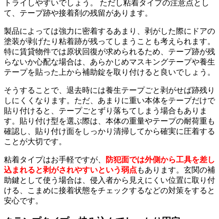
トライしやすいでしょう。 ただし粘着タイプの注意点とし
て、テープ跡や接着剤の残留があります。
製品によっては強力に密着するあまり、剥がした際にドアの
塗装が剥げたり粘着跡が残ってしまうことも考えられます。
特に賃貸物件では原状回復が求められるため、テープ跡が残
らないか心配な場合は、あらかじめマスキングテープや養生
テープを貼った上から補助錠を取り付けると良いでしょう。
そうすることで、退去時には養生テープごと剥がせば跡残り
しにくくなります。ただ、あまりに重い本体をテープだけで
貼り付けると、テープごとずり落ちてしまう場合もありま
す。貼り付け型を選ぶ際は、本体の重量やテープの耐荷重も
確認し、貼り付け面をしっかり清掃してから確実に圧着する
ことが大切です。
粘着タイプはお手軽ですが、
防犯面では外側から工具を差し
込まれると剥がされやすいという弱点
もあります。玄関の補
助鍵として使う場合は、侵入者から見えにくい位置に取り付
ける、こまめに接着状態をチェックするなどの対策をすると
安心です。