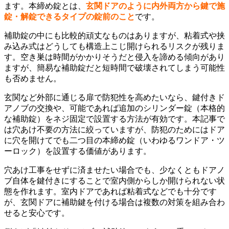
ます。本締め錠とは、
玄関ドアのように内外両方から鍵で施
錠・解錠できるタイプの錠前のこと
です。
補助錠の中にも比較的頑丈なものはありますが、粘着式や挟
み込み式はどうしても構造上こじ開けられるリスクが残りま
す。空き巣は時間がかかりそうだと侵入を諦める傾向があり
ますが、簡易な補助錠だと短時間で破壊されてしまう可能性
も否めません。
玄関など外部に通じる扉で防犯性を高めたいなら、鍵付きド
アノブの交換や、可能であれば追加のシリンダー錠（本格的
な補助錠）をネジ固定で設置する方法が有効です。本記事で
は穴あけ不要の方法に絞っていますが、防犯のためにはドア
に穴を開けてでも二つ目の本締め錠（いわゆるワンドア・ツ
ーロック）を設置する価値があります。
穴あけ工事をせずに済ませたい場合でも、少なくともドアノ
ブ自体を鍵付きにすることで室内側からしか開けられない状
態を作れます。室内ドアであれば粘着式などでも十分です
が、玄関ドアに補助鍵を付ける場合は複数の対策を組み合わ
せると安心です。