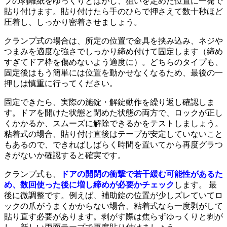
プの剥離紙をゆっくりとはがし、狙いを定めた位置に一発で
貼り付けます。貼り付けたら手のひらで押さえて数十秒ほど
圧着し、しっかり密着させましょう。
クランプ式の場合は、所定の位置で金具を挟み込み、ネジや
つまみを適度な強さでしっかり締め付けて固定します（締め
すぎてドア枠を傷めないよう適度に）。どちらのタイプも、
固定後はもう簡単には位置を動かせなくなるため、最後の一
押しは慎重に行ってください。
固定できたら、実際の施錠・解錠動作を繰り返し確認しま
す。ドアを開けた状態と閉めた状態の両方で、ロックが正し
くかかるか、スムーズに解除できるかをテストしましょう。
粘着式の場合、貼り付け直後はテープが安定していないこと
もあるので、できればしばらく時間を置いてから再度グラつ
きがないか確認すると確実です。
クランプ式も、
ドアの開閉の衝撃で若干緩む可能性があるた
め、数回使った後に増し締めが必要かチェック
します。 最
後に微調整です。例えば、補助錠の位置が少しズレていてロ
ックの爪がうまくかからない場合、粘着式なら一度剥がして
貼り直す必要があります。剥がす際は焦らずゆっくりと剥が