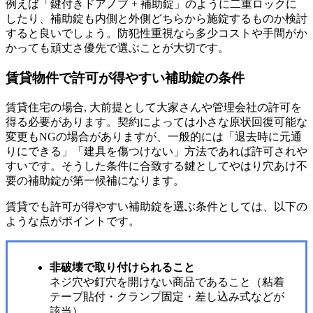
例えば「鍵付きドアノブ + 補助錠」のように二重ロックに
したり、補助錠も内側と外側どちらから施錠するものか検討
すると良いでしょう。防犯性重視なら多少コストや手間がか
かっても頑丈さ優先で選ぶことが大切です。
賃貸物件で許可が得やすい補助錠の条件
賃貸住宅の場合, 大前提として大家さんや管理会社の許可を
得る必要があります。契約によっては小さな原状回復可能な
変更もNGの場合がありますが、一般的には「退去時に元通
りにできる」「建具を傷つけない」方法であれば許可されや
すいです。そうした条件に合致する鍵としてやはり穴あけ不
要の補助錠が第一候補になります。
賃貸でも許可が得やすい補助錠を選ぶ条件としては、以下の
ような点がポイントです。
非破壊で取り付けられること
ネジ穴や釘穴を開けない商品であること（粘着
テープ貼付・クランプ固定・差し込み式などが
該当）。