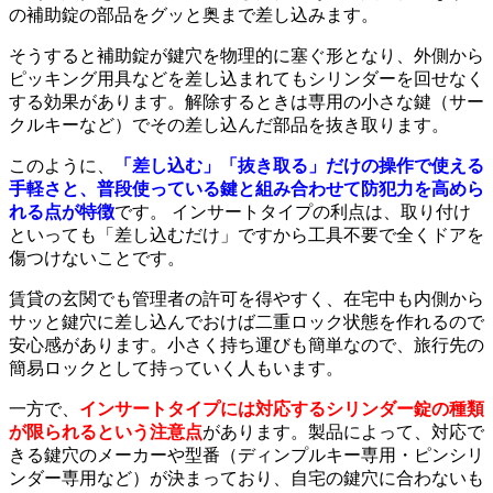
の補助錠の部品をグッと奥まで差し込みます。
そうすると補助錠が鍵穴を物理的に塞ぐ形となり、外側から
ピッキング用具などを差し込まれてもシリンダーを回せなく
する効果があります。解除するときは専用の小さな鍵（サー
クルキーなど）でその差し込んだ部品を抜き取ります。
このように、
「差し込む」「抜き取る」だけの操作で使える
手軽さと、普段使っている鍵と組み合わせて防犯力を高めら
れる点が特徴
です。 インサートタイプの利点は、取り付け
といっても「差し込むだけ」ですから工具不要で全くドアを
傷つけないことです。
賃貸の玄関でも管理者の許可を得やすく、在宅中も内側から
サッと鍵穴に差し込んでおけば二重ロック状態を作れるので
安心感があります。小さく持ち運びも簡単なので、旅行先の
簡易ロックとして持っていく人もいます。
一方で、
インサートタイプには対応するシリンダー錠の種類
が限られるという注意点
があります。製品によって、対応で
きる鍵穴のメーカーや型番（ディンプルキー専用・ピンシリ
ンダー専用など）が決まっており、自宅の鍵穴に合わないも