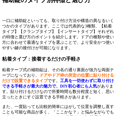
補助錠のタイプ別特徴と選び方
一口に補助錠といっても、取り付け方法や構造の異なるいく
つかのタイプがあります。ここでは代表的な3種類、【粘着
タイプ】【クランプタイプ】【インサートタイプ】それぞれ
の特徴と選び方のポイントを紹介します。ドアの種類や使い
方に合わせて最適なタイプを選ぶことで、より安全かつ使い
やすい鍵の後付けが可能になります。
粘着タイプ：接着するだけの手軽さ
粘着テープ式の補助錠は、その名の通り裏面が強力な両面テ
ープになっており、
ドアやドア枠の所定の位置に貼り付ける
だけで設置できるタイプ
です。
工具を一切使わずに取り付け
できる手軽さが最大の魅力で、DIY初心者にも人気
がありま
す。貼り付けるだけなので所要時間も数分程度と短く、思い
立ったときにすぐ設置できる手軽さがあります。
また、一度貼っても比較的簡単にはがして位置を調整し直す
ことも可能な商品が多く、「ここかな？」と悩みながらでも