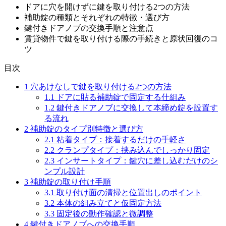
ドアに穴を開けずに鍵を取り付ける2つの方法
補助錠の種類とそれぞれの特徴・選び方
鍵付きドアノブの交換手順と注意点
賃貸物件で鍵を取り付ける際の手続きと原状回復のコ
ツ
目次
1
穴あけなしで鍵を取り付ける2つの方法
1.1
ドアに貼る補助錠で固定する仕組み
1.2
鍵付きドアノブに交換して本締め錠を設置す
る流れ
2
補助錠のタイプ別特徴と選び方
2.1
粘着タイプ：接着するだけの手軽さ
2.2
クランプタイプ：挟み込んでしっかり固定
2.3
インサートタイプ：鍵穴に差し込むだけのシ
ンプル設計
3
補助錠の取り付け手順
3.1
取り付け面の清掃と位置出しのポイント
3.2
本体の組み立てと仮固定方法
3.3
固定後の動作確認と微調整
4
鍵付きドアノブへの交換手順