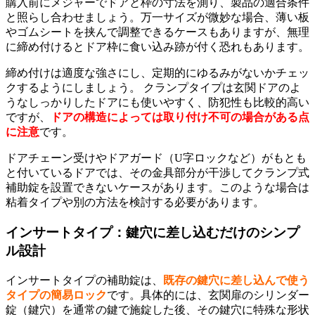
購入前にメジャーでドアと枠の寸法を測り、製品の適合条件
と照らし合わせましょう。万一サイズが微妙な場合、薄い板
やゴムシートを挟んで調整できるケースもありますが、無理
に締め付けるとドア枠に食い込み跡が付く恐れもあります。
締め付けは適度な強さにし、定期的にゆるみがないかチェッ
クするようにしましょう。 クランプタイプは玄関ドアのよ
うなしっかりしたドアにも使いやすく、防犯性も比較的高い
ですが、
ドアの構造によっては取り付け不可の場合がある点
に注意
です。
ドアチェーン受けやドアガード（U字ロックなど）がもとも
と付いているドアでは、その金具部分が干渉してクランプ式
補助錠を設置できないケースがあります。このような場合は
粘着タイプや別の方法を検討する必要があります。
インサートタイプ：鍵穴に差し込むだけのシンプ
ル設計
インサートタイプの補助錠は、
既存の鍵穴に差し込んで使う
タイプの簡易ロック
です。具体的には、玄関扉のシリンダー
錠（鍵穴）を通常の鍵で施錠した後、その鍵穴に特殊な形状