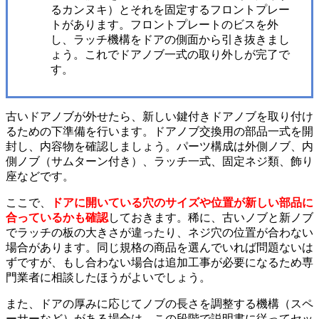
るカンヌキ）とそれを固定するフロントプレー
トがあります。フロントプレートのビスを外
し、ラッチ機構をドアの側面から引き抜きまし
ょう。これでドアノブ一式の取り外しが完了で
す。
古いドアノブが外せたら、新しい鍵付きドアノブを取り付け
るための下準備を行います。ドアノブ交換用の部品一式を開
封し、内容物を確認しましょう。パーツ構成は外側ノブ、内
側ノブ（サムターン付き）、ラッチ一式、固定ネジ類、飾り
座などです。
ここで、
ドアに開いている穴のサイズや位置が新しい部品に
合っているかも確認
しておきます。稀に、古いノブと新ノブ
でラッチの板の大きさが違ったり、ネジ穴の位置が合わない
場合があります。同じ規格の商品を選んでいれば問題ないは
ずですが、もし合わない場合は追加工事が必要になるため専
門業者に相談したほうがよいでしょう。
また、ドアの厚みに応じてノブの長さを調整する機構（スペ
ーサーなど）がある場合は、この段階で説明書に従ってセッ