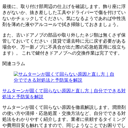
最後に、取り付け部周辺の仕上げを確認します。飾り座に浮
きがないか、抜き差しした工具やドライバーで傷を付けてい
ないかチェックしてください。気になるようであれば中性洗
剤を薄めた液やアルコールで拭き掃除しておきましょう。
また、古いドアノブの部品や取り外したネジ類は無くさず保
管しておいてください（賃貸で退去時に元に戻す必要がある
場合や、万一新ノブに不具合が出た際の応急処置用に役立ち
ます）。 これで鍵付きドアノブへの交換作業は完了です。
関連コラム
サムターンが固くて回らない原因と直し方｜自分でできる対
処法と予防策を解説
サムターンが固くて回らない原因を徹底解説します。潤滑剤
の使い方や清掃・応急処置・交換方法など、自分でできる対
処法をわかりやすく紹介します。業者に依頼するタイミング
や費用目安も触れてますので、同じようなことでお困りでし