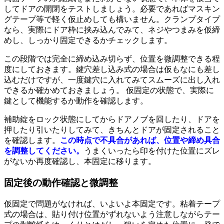
してドアの開閉をテストしましょう。必要であればマスキン
グテープ等で軽く仮止めしても構いません。クランプタイプ
なら、実際にドア枠に挟み込んでみて、ネジやつまみを仮締
めし、しっかり固定できるかチェックします。
この段階では完全に締め込み切らず、位置を微調整できる程
度にしておきます。鍵穴差し込み式の場合は仮もなにも差し
込むだけですが、一度鍵穴に入れてみてスムーズに出し入れ
できるか確かめておきましょう。 仮固定の状態で、実際に
鍵として機能するか動作を確認します。
補助錠をロック状態にしてからドアノブを回したり、ドアを
押したり引いたりしてみて、きちんとドアが固定されること
を確認します。
この時点で不具合があれば、位置や締め具合
を調整してください。
うまくいったら印を付けた位置にズレ
がないか再度確認し、本固定に移ります。
固定後の動作確認と微調整
仮固定で問題がなければ、いよいよ本固定です。粘着テープ
式の場合は、貼り付け位置がずれないよう注意しながらテー