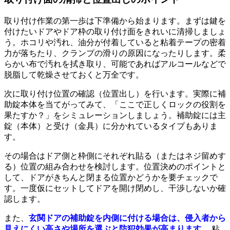
取り付け作業の第一歩は下準備から始まります。まずは鍵を
付けたいドアやドア枠の取り付け面をきれいに清掃しましょ
う。ホコリや汚れ、油分が付着していると粘着テープの密着
力が落ちたり、クランプの滑りの原因になったりします。柔
らかい布で汚れを拭き取り、可能であればアルコールなどで
脱脂して乾燥させておくと万全です。
次に取り付け位置の確認（位置出し）を行います。実際に補
助錠本体を当てがってみて、「ここで正しくロックの役割を
果たすか？」をシミュレーションしましょう。補助錠には主
錠（本体）と受け（金具）に分かれているタイプもありま
す。
その場合はドア側と枠側にそれぞれ貼る（またはネジ留めす
る）位置の組み合わせを検討します。位置決めのポイントと
して、ドアがきちんと閉まる位置かどうかを要チェックで
す。一度仮にセットしてドアを開け閉めし、干渉しないか確
認します。
また、
玄関ドアの補助錠を内側に付ける場合は、侵入者から
見えにくい高さや場所を選ぶと防犯効果が高まります
。 粘