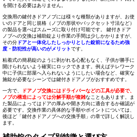
を開ける必要はありません。
交換用の鍵付きドアノブには様々な種類がありますが、お使
いのドアと同じ規格（ノブの形状やバックセット寸法など）
の製品を選べばスムーズに取り付け可能です。 鍵付きドア
ノブへの交換は補助錠より作業の手間は少しかかりますが、
その分
ドアと一体化したしっかりとした錠前になるため強
度・防犯性が高いのがメリット
です。
粘着式の簡易錠のように剥がれる心配もなく、子供が勝手に
開けられないよう確実にロックできます。例えばテレワーク
中に子供に部屋へ入られないようにしたい場合など、確実な
施錠が必要なシーンでは鍵付きドアノブがおすすめです。
一方で、
ドアノブ交換にはドライバーなどの工具が必要で、
ノブの構造によっては分解手順が複雑
なこともあります。ま
た製品によってはドアの厚みや開き方向に適合するか確認が
必要です。交換作業の具体的な手順やポイントについては、
後ほど「鍵付きドアノブへの交換手順」の章で詳しく解説し
ます。