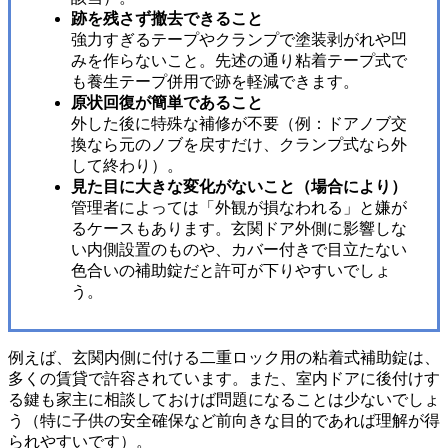
跡を残さず撤去できること
強力すぎるテープやクランプで塗装剥がれや凹
みを作らないこと。先述の通り粘着テープ式で
も養生テープ併用で跡を軽減できます。
原状回復が簡単であること
外した後に特殊な補修が不要（例：ドアノブ交
換なら元のノブを戻すだけ、クランプ式なら外
して終わり）。
見た目に大きな変化がないこと（場合により）
管理者によっては「外観が損なわれる」と嫌が
るケースもあります。玄関ドア外側に影響しな
い内側設置のものや、カバー付きで目立たない
色合いの補助錠だと許可が下りやすいでしょ
う。
例えば、玄関内側に付ける二重ロック用の粘着式補助錠は、
多くの賃貸で許容されています。また、室内ドアに後付けす
る鍵も家主に相談しておけば問題になることは少ないでしょ
う（特に子供の安全確保など前向きな目的であれば理解が得
られやすいです）。