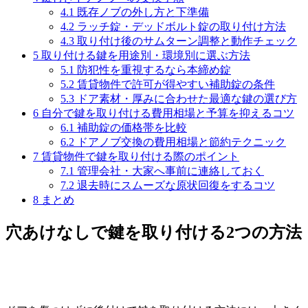
4.1
既存ノブの外し方と下準備
4.2
ラッチ錠・デッドボルト錠の取り付け方法
4.3
取り付け後のサムターン調整と動作チェック
5
取り付ける鍵を用途別・環境別に選ぶ方法
5.1
防犯性を重視するなら本締め錠
5.2
賃貸物件で許可が得やすい補助錠の条件
5.3
ドア素材・厚みに合わせた最適な鍵の選び方
6
自分で鍵を取り付ける費用相場と予算を抑えるコツ
6.1
補助錠の価格帯を比較
6.2
ドアノブ交換の費用相場と節約テクニック
7
賃貸物件で鍵を取り付ける際のポイント
7.1
管理会社・大家へ事前に連絡しておく
7.2
退去時にスムーズな原状回復をするコツ
8
まとめ
穴あけなしで鍵を取り付ける2つの方法