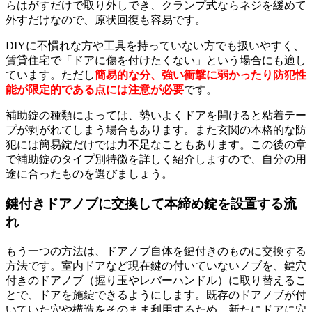
らはがすだけで取り外しでき、クランプ式ならネジを緩めて
外すだけなので、原状回復も容易です。
DIYに不慣れな方や工具を持っていない方でも扱いやすく、
賃貸住宅で「ドアに傷を付けたくない」という場合にも適し
ています。ただし
簡易的な分、強い衝撃に弱かったり防犯性
能が限定的である点には注意が必要
です。
補助錠の種類によっては、勢いよくドアを開けると粘着テー
プが剥がれてしまう場合もあります。また玄関の本格的な防
犯には簡易錠だけでは力不足なこともあります。この後の章
で補助錠のタイプ別特徴を詳しく紹介しますので、自分の用
途に合ったものを選びましょう。
鍵付きドアノブに交換して本締め錠を設置する流
れ
もう一つの方法は、ドアノブ自体を鍵付きのものに交換する
方法です。室内ドアなど現在鍵の付いていないノブを、鍵穴
付きのドアノブ（握り玉やレバーハンドル）に取り替えるこ
とで、ドアを施錠できるようにします。既存のドアノブが付
いていた穴や構造をそのまま利用するため、新たにドアに穴