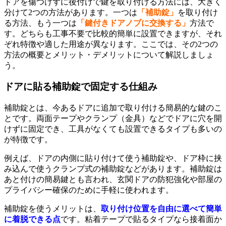
ドアを傷つけずに後付けで鍵を取り付ける方法には、大きく
分けて2つの方法があります。一つは
「補助錠」
を取り付け
る方法、もう一つは
「鍵付きドアノブに交換する」
方法で
す。どちらも工事不要で比較的簡単に設置できますが、それ
ぞれ特徴や適した用途が異なります。ここでは、その2つの
方法の概要とメリット・デメリットについて解説しましょ
う。
ドアに貼る補助錠で固定する仕組み
補助錠とは、今あるドアに追加で取り付ける簡易的な鍵のこ
とです。両面テープやクランプ（金具）などでドアに穴を開
けずに固定でき、工具がなくても設置できるタイプも多いの
が特徴です。
例えば、ドアの内側に貼り付けて使う補助錠や、ドア枠に挟
み込んで使うクランプ式の補助錠などがあります。補助錠は
あと付けの簡易鍵とも言われ、玄関ドアの防犯強化や部屋の
プライバシー確保のために手軽に使われます。
補助錠を使うメリットは、
取り付け位置を自由に選べて簡単
に着脱できる点
です。粘着テープで貼るタイプなら接着面か