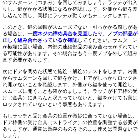
のサムターン（つまみ）を回してみましょう。ラッチが出入
りし、鍵がかかる状態になるか確認します。外側から鍵を差
し込んで回し、同様にラッチが動くかもチェックします。
このとき、鍵の回転がスムーズでない・引っかかる感じがあ
る場合は、
一度ネジの締め具合を見直したり、ノブの部品が
正しく組み合わさっているか確認
してください。サムターン
が極端に固い場合、内部の連結部品の噛み合わせがずれてい
る可能性があります。その場合はもう一度ノブを外して組み
直す必要があります。
次にドアを閉めた状態で施錠・解錠のテストをします。内側
からサムターンを回して鍵をかけ、ドアがしっかりロックさ
れ開かないことを確認します。外側から鍵を使って開錠し、
スムーズに開くことも確かめましょう。ラッチがドア枠の受
け（金具）にきちんと収まっていないと、鍵をかけても実は
ロックされていないという事態もありえます。
もしラッチと受け金具の位置が微妙に合っていない場合は、
ドア枠側の受け金具（ストライク）の位置を調整する必要が
ありますが、通常は既存のものをそのまま使えば問題ないで
しょう。