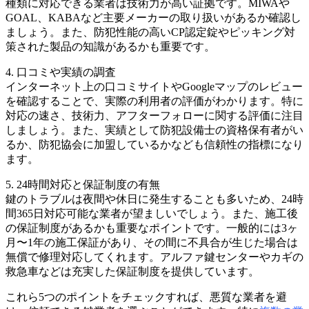
種類に対応できる業者は技術力が高い証拠です。MIWAや
GOAL、KABAなど主要メーカーの取り扱いがあるか確認し
ましょう。また、防犯性能の高いCP認定錠やピッキング対
策された製品の知識があるかも重要です。
4. 口コミや実績の調査
インターネット上の口コミサイトやGoogleマップのレビュー
を確認することで、実際の利用者の評価がわかります。特に
対応の速さ、技術力、アフターフォローに関する評価に注目
しましょう。また、実績として防犯設備士の資格保有者がい
るか、防犯協会に加盟しているかなども信頼性の指標になり
ます。
5. 24時間対応と保証制度の有無
鍵のトラブルは夜間や休日に発生することも多いため、24時
間365日対応可能な業者が望ましいでしょう。また、施工後
の保証制度があるかも重要なポイントです。一般的には3ヶ
月〜1年の施工保証があり、その間に不具合が生じた場合は
無償で修理対応してくれます。アルファ鍵センターやカギの
救急車などは充実した保証制度を提供しています。
これら5つのポイントをチェックすれば、悪質な業者を避