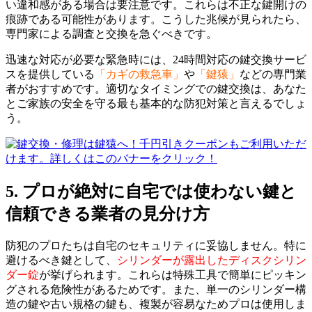
い違和感がある場合は要注意です。これらは不正な鍵開けの
痕跡である可能性があります。こうした兆候が見られたら、
専門家による調査と交換を急ぐべきです。
迅速な対応が必要な緊急時には、24時間対応の鍵交換サービ
スを提供している
「カギの救急車」
や
「鍵猿」
などの専門業
者がおすすめです。適切なタイミングでの鍵交換は、あなた
とご家族の安全を守る最も基本的な防犯対策と言えるでしょ
う。
5. プロが絶対に自宅では使わない鍵と
信頼できる業者の見分け方
防犯のプロたちは自宅のセキュリティに妥協しません。特に
避けるべき鍵として、
シリンダーが露出したディスクシリン
ダー錠
が挙げられます。これらは特殊工具で簡単にピッキン
グされる危険性があるためです。また、単一のシリンダー構
造の鍵や古い規格の鍵も、複製が容易なためプロは使用しま