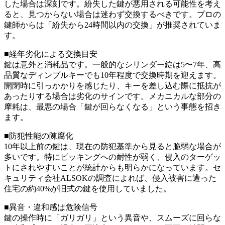
した場合は深刻です。紛失した鍵が悪用される可能性を考え
ると、見つからない場合は迷わず交換するべきです。プロの
鍵師からは「紛失から24時間以内の交換」が推奨されていま
す。
■経年劣化による交換目安
鍵は意外と消耗品です。一般的なシリンダー錠は5〜7年、高
品質なディンプルキーでも10年程度で交換時期を迎えます。
開閉時に引っかかりを感じたり、キーを差し込む際に抵抗が
あったりする場合は劣化のサインです。メカニカルな部分の
摩耗は、最悪の場合「鍵が回らなくなる」という事態を招き
ます。
■防犯性能の陳腐化
10年以上前の鍵は、現在の防犯基準から見ると脆弱な場合が
多いです。特にピッキングへの耐性が弱く、侵入のターゲッ
トにされやすいことが統計からも明らかになっています。セ
キュリティ会社ALSOKの調査によれば、侵入被害に遭った
住宅の約40%が旧式の鍵を使用していました。
■異音・違和感は危険信号
鍵の操作時に「ガリガリ」という異音や、スムーズに回らな