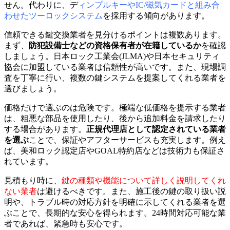
せん。代わりに、デ
ィンプルキーやIC/磁気カードと組み合
わせたツーロックシステム
を採用する傾向があります。
信頼できる鍵交換業者を見分けるポイントは複数あります。
まず、
防犯設備士などの資格保有者が在籍しているか
を確認
しましょう。日本ロック工業会(JLMA)や日本セキュリティ
協会に加盟している業者は信頼性が高いです。また、現場調
査を丁寧に行い、複数の鍵システムを提案してくれる業者を
選びましょう。
価格だけで選ぶのは危険です。極端な低価格を提示する業者
は、粗悪な部品を使用したり、後から追加料金を請求したり
する場合があります。
正規代理店として認定されている業者
を選ぶ
ことで、保証やアフターサービスも充実します。例え
ば、美和ロック認定店やGOAL特約店などは技術力も保証さ
れています。
見積もり時に、
鍵の種類や機能について詳しく説明してくれ
ない業者
は避けるべきです。また、施工後の鍵の取り扱い説
明や、トラブル時の対応方針を明確に示してくれる業者を選
ぶことで、長期的な安心を得られます。24時間対応可能な業
者であれば、緊急時も安心です。