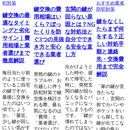
犯対策
おすすめ業者
,
鍵交換の費
玄関の鍵が
防犯対策
鍵交換の最
用相場はい
回らない原
鍵をなくし
適なタイミ
くら？ぼっ
因とは？NG
たらまず何
ングと劣化
たくりを防
な対処法と
をする？正
サイン｜費
ぐ3つの見抜
自分ででき
しい対処手
用相場と業
き方と安心
る安全な直
順と連絡
者選びまで
できる業者
し方
先・交換費
徹底解説
選び
用まで完全
出かけようと
毎日当たり前
した時や、疲
解説
突然の鍵のト
のように使っ
れて帰宅した
ラブルや、お
ているご自宅
時に、突然玄
引越しに伴う
「家の鍵が見
の鍵ですが、
関の鍵が回ら
防犯対策で鍵
当たらな
最後に交換を
なくなるとパ
交換を検討さ
い！」玄関の
したのはいつ
ニックになっ
れる際、最も
前でカバンや
頃でしょう
てしまうもの
気になるのは
ポケットをい
か。「最近、
です。「鍵が
「費用」と
くら探しても
少し鍵が回し
壊れてしまっ
「業者選び」
鍵が出てこな
にくい気がす
たのではない
ではないでし
い時の焦り