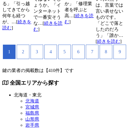
る」「引っ越
か」「修理業
ょうか。「イ
は、言葉では
してきてから
者を呼ぶと
ンターネット
言い表せない
何年も経つ
高…[
続きを読
で一番安そう
ものです。
が、…[
続きを
む
]
な…[
続きを読
「どこで落と
読む
]
む
]
したのだろ
う」「誰か…
[
続きを読む
]
1
2
3
4
5
6
7
8
9
鍵の業者の掲載数は
【410件】
です
全国エリアから探す
北海道・東北
北海道
宮城県
福島県
山形県
岩手県