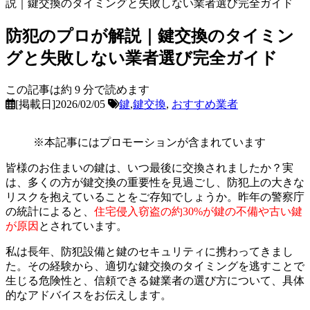
説｜鍵交換のタイミングと失敗しない業者選び完全ガイド
防犯のプロが解説｜鍵交換のタイミン
グと失敗しない業者選び完全ガイド
この記事は約
9
分で読めます
[掲載日]2026/02/05
鍵
,
鍵交換
,
おすすめ業者
※本記事にはプロモーションが含まれています
皆様のお住まいの鍵は、いつ最後に交換されましたか？実
は、多くの方が鍵交換の重要性を見過ごし、防犯上の大きな
リスクを抱えていることをご存知でしょうか。昨年の警察庁
の統計によると、
住宅侵入窃盗の約30%が鍵の不備や古い鍵
が原因
とされています。
私は長年、防犯設備と鍵のセキュリティに携わってきまし
た。その経験から、適切な鍵交換のタイミングを逃すことで
生じる危険性と、信頼できる鍵業者の選び方について、具体
的なアドバイスをお伝えします。