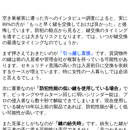
空き巣被害に遭った方へのインタビュー調査によると、実に
86%の方が「もっと早く鍵を交換しておけば良かった」と後
悔しています。防犯の観点から見ると、鍵交換のタイミング
を逃すことは大きなリスクとなります。では、いつが鍵交換
の最適なタイミングなのでしょうか。
まず押さえておきたいのが
「引っ越し直後」
です。賃貸物件
の鍵は前の入居者や管理会社が複製を持っている可能性があ
ります。セキュリティ意識の高い方は入居初日に交換を依頼
するケースが増えています。特に女性の一人暮らしでは必須
と言えるでしょう。
次に重要なのが
「防犯性能の低い鍵を使用している場合」
で
す。ピッキングやサムターン回しに弱いシリンダー錠は、プ
ロの侵入者なら数十秒で解錠できてしまいます。現在使用し
ている鍵が10年以上前の製品であれば、防犯性能が著しく低
い可能性が高いです。
また見落としがちなのが
「鍵の紛失時」
です。紛失した鍵が
第三者の手に渡る可能性は否定できません。「見つかるかも