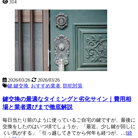
314
2026/03/26
2026/03/26
鍵
,
鍵交換
,
おすすめ業者
,
防犯対策
鍵交換の最適なタイミングと劣化サイン｜費用相
場と業者選びまで徹底解説
毎日当たり前のように使っているご自宅の鍵ですが、最後に
交換をしたのはいつ頃でしょうか。「最近、少し鍵が回しに
くい気がする」「引っ越してきてから何年も経つが、…[
続