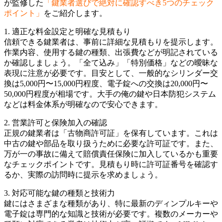
が監修した
「鍵業者選びで絶対に確認すべき5つのチェック
ポイント」
をご紹介します。
1. 適正な料金設定と明確な見積もり
信頼できる鍵業者は、事前に詳細な見積もりを提示します。
作業内容、使用する鍵の種類、出張費などが明記されている
か確認しましょう。「全て込み」「特別価格」などの曖昧な
表現に注意が必要です。目安として、一般的なシリンダー交
換は5,000円〜15,000円程度、電子錠への交換は20,000円〜
50,000円程度が相場です。大手の俺の鍵や日本防犯システム
などは料金体系が明確なので安心できます。
2. 営業許可と保険加入の確認
正規の鍵業者は「古物商許可証」を保有しています。これは
中古の鍵や部品を取り扱うために必要な許可証です。また、
万が一の事故に備えて賠償責任保険に加入しているかも重要
なチェックポイントです。見積もり時に許可証番号を確認す
るか、実際の訪問時に提示を求めましょう。
3. 対応可能な鍵の種類と技術力
鍵にはさまざまな種類があり、特に最新のディンプルキーや
電子錠は専門的な知識と技術が必要です。複数のメーカーや