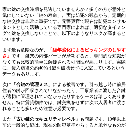
家の鍵の交換時期を見逃していませんか？多くの方が意外と
気にしていない「鍵の寿命」。実は防犯の観点から、定期的
な鍵交換は非常に重要です。元警察官で現在は防犯コンサル
タントとして活動している専門家によれば、適切なタイミン
グで鍵を交換しないことで、以下のようなリスクが高まると
いいます。
まず最も危険なのが、
「経年劣化によるピッキングのしやす
さ」
です。鍵穴の内部パーツが摩耗すると、専門的な知識が
なくても比較的簡単に解錠される可能性が高まります。実際
に、侵入窃盗の約40%は鍵を破壊せずに入室しているという
データもあります。
次に
「合鍵の管理ミス」
による被害です。引っ越し時に前居
住者の鍵が回収されていなかったり、工事業者に渡した合鍵
が適切に管理されていなかったりするケースは珍しくありま
せん。特に賃貸物件では、鍵交換をせずに次の入居者に渡さ
れることも多いため注意が必要です。
また
「古い鍵のセキュリティレベル」
も問題です。10年以上
前の一般的な鍵は、現在の防犯基準からすると脆弱なものが