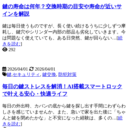
鍵の寿命は何年？交換時期の目安や寿命が近いサ
インを解説
鍵は毎日使うものですが、長く使い続けるうちに少しずつ摩
耗し、鍵穴やシリンダー内部の部品も劣化していきます。今
は問題なく使えていても、ある日突然、鍵が回らない…[
続
きを読む
]
292
2026/04/01
2026/04/01
鍵
,
セキュリティ
,
鍵交換
,
防犯対策
毎日の鍵ストレスを解消！AI搭載スマートロック
で叶える安心・快適ライフ
毎日の外出時、カバンの底から鍵を探し出す手間にわずらわ
しさを感じていませんか。また、急いで家を出た後に「ちゃ
んと鍵を閉めたかな」と不安になった経験は、多くの…[
続
きを読む
]