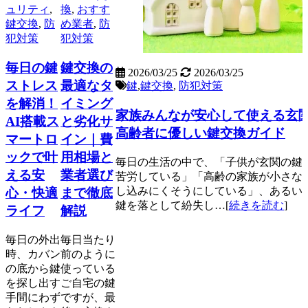
ュリティ
,
換
,
おすす
鍵交換
,
防
め業者
,
防
犯対策
犯対策
毎日の鍵
鍵交換の
2026/03/25
2026/03/25
ストレス
最適なタ
鍵
,
鍵交換
,
防犯対策
を解消！
イミング
家族みんなが安心して使える玄
AI搭載ス
と劣化サ
高齢者に優しい鍵交換ガイド
マートロ
イン｜費
ックで叶
用相場と
毎日の生活の中で、「子供が玄関の鍵
える安
業者選び
苦労している」「高齢の家族が小さな
し込みにくそうにしている」、あるい
心・快適
まで徹底
鍵を落として紛失し…[
続きを読む
]
ライフ
解説
毎日の外出
毎日当たり
時、カバン
前のように
の底から鍵
使っている
を探し出す
ご自宅の鍵
手間にわず
ですが、最