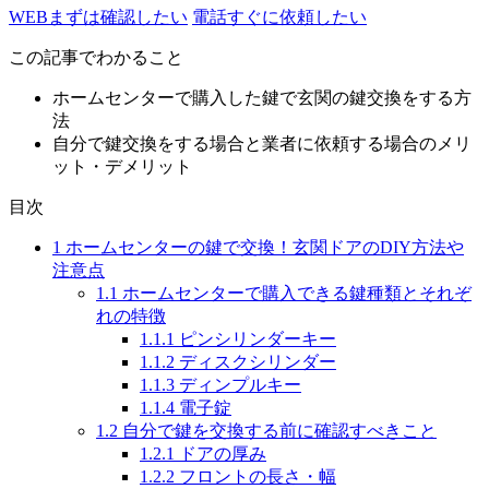
WEB
まずは確認したい
電話
すぐに依頼したい
この記事でわかること
ホームセンターで購入した鍵で玄関の鍵交換をする方
法
自分で鍵交換をする場合と業者に依頼する場合のメリ
ット・デメリット
目次
1
ホームセンターの鍵で交換！玄関ドアのDIY方法や
注意点
1.1
ホームセンターで購入できる鍵種類とそれぞ
れの特徴
1.1.1
ピンシリンダーキー
1.1.2
ディスクシリンダー
1.1.3
ディンプルキー
1.1.4
電子錠
1.2
自分で鍵を交換する前に確認すべきこと
1.2.1
ドアの厚み
1.2.2
フロントの長さ・幅