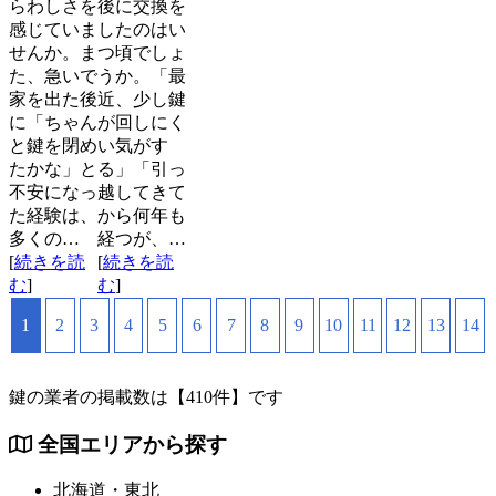
らわしさを
後に交換を
感じていま
したのはい
せんか。ま
つ頃でしょ
た、急いで
うか。「最
家を出た後
近、少し鍵
に「ちゃん
が回しにく
と鍵を閉め
い気がす
たかな」と
る」「引っ
不安になっ
越してきて
た経験は、
から何年も
多くの…
経つが、…
[
続きを読
[
続きを読
む
]
む
]
1
2
3
4
5
6
7
8
9
10
11
12
13
14
鍵の業者の掲載数は
【410件】
です
全国エリアから探す
北海道・東北