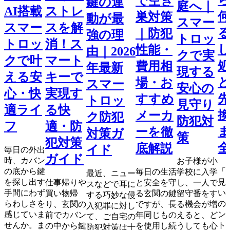
で空き
鍵の連
庭へ｜
AI搭載
ストレ
巣対策
動が最
スマー
スマー
スを解
｜防犯
強の理
トロッ
トロッ
消！ス
性能・
由｜2026
クで実
クで叶
マート
処
費用相
年最新
現する
える安
キーで
場・お
スマー
安心の
心・快
実現す
先
すすめ
トロッ
見守り
適ライ
る快
換
メーカ
ク防犯
防犯対
フ
適・防
ーを徹
対策ガ
策
犯対策
全
底解説
イド
毎日の外出
ガイド
時、カバン
お子様が小
の底から鍵
「
毎日の生活
学校に入学
最近、ニュー
を探し出す
見
仕事帰りや
と安全を守
し、一人で
スなどで耳に
手間にわず
い
買い物帰
る玄関の鍵
留守番をす
する巧妙な侵
らわしさを
の
り、玄関の
ですが、長
る機会が増
入犯罪に対し
感じていま
ン
前でカバン
年同じもの
えると、ど
て、ご自宅の
せんか。ま
ト
の中から鍵
を使用し続
うしても心
防犯対策は十