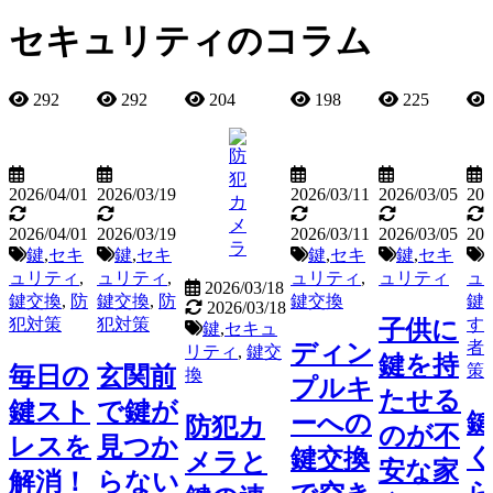
セキュリティのコラム
292
292
204
198
225
2026/04/01
2026/03/19
2026/03/11
2026/03/05
202
2026/04/01
2026/03/19
2026/03/11
2026/03/05
202
鍵
,
セキ
鍵
,
セキ
鍵
,
セキ
鍵
,
セキ
ュリティ
,
ュリティ
,
ュリティ
,
ュリティ
ュ
2026/03/18
鍵交換
,
防
鍵交換
,
防
鍵交換
鍵
2026/03/18
犯対策
犯対策
す
子供に
鍵
,
セキュ
者
,
ディン
リティ
,
鍵交
鍵を持
策
毎日の
玄関前
換
プルキ
たせる
鍵スト
で鍵が
ーへの
防犯カ
のが不
レスを
見つか
鍵交換
メラと
安な家
解消！
らない