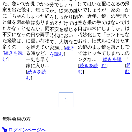
た、急いで
探
が見つから
けてはいな
配になるの
分でしょう
家を出た後
が
ず、焦って
いでしょう
が「家の
か。従来の鍵
に「ちゃん
い
しまった経
か。近年、
鍵」の管理
をしっかり閉
と鍵を閉め
は
験はありま
空き巣の手
ではないで
めるだけでは
たかな」と
は
せんか。雨
口は非常に
しょうか。
不安を感じる
不安になっ
な
の日や両手
巧妙化して
「ランドセ
時代におい
た経験は、
す
に重い荷物
おり、旧式
ルに付けた
て、大切なご
多くの…
で
を抱えてい
の鍵のまま
鍵を落とし
家族…[
続き
[
続きを読
の
る時など、
ではピッキ
てしまわ…
を読む
]
む
]
「
一刻も早く
ングな…
[
続きを読
[
続
家に入り…
[
続きを読
む
]
む
]
[
続きを読
む
]
む
]
1
無料会員の方
ログインページへ