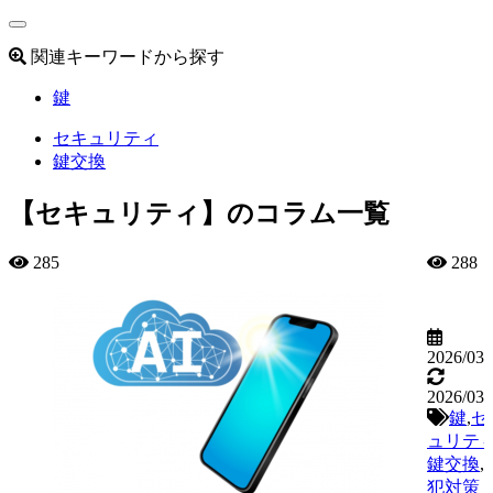
関連キーワードから探す
鍵
セキュリティ
鍵交換
【セキュリティ】のコラム一覧
285
288
2026/03/
2026/03/
鍵
,
セ
ュリテ
鍵交換
,
犯対策