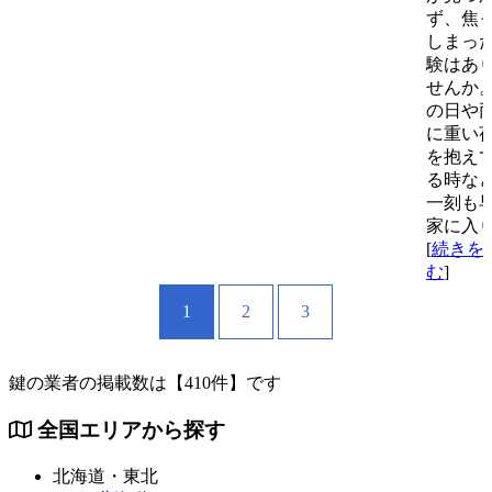
ず、焦
しまっ
験はあ
せんか
の日や
に重い
を抱え
る時な
一刻も
家に入
[
続きを
む
]
1
2
3
鍵の業者の掲載数は
【410件】
です
全国エリアから探す
北海道・東北