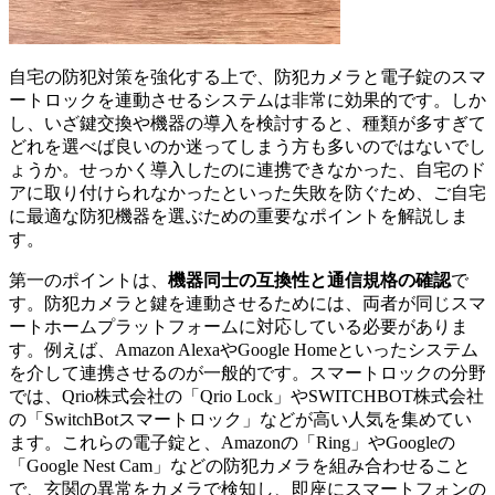
自宅の防犯対策を強化する上で、防犯カメラと電子錠のスマ
ートロックを連動させるシステムは非常に効果的です。しか
し、いざ鍵交換や機器の導入を検討すると、種類が多すぎて
どれを選べば良いのか迷ってしまう方も多いのではないでし
ょうか。せっかく導入したのに連携できなかった、自宅のド
アに取り付けられなかったといった失敗を防ぐため、ご自宅
に最適な防犯機器を選ぶための重要なポイントを解説しま
す。
第一のポイントは、
機器同士の互換性と通信規格の確認
で
す。防犯カメラと鍵を連動させるためには、両者が同じスマ
ートホームプラットフォームに対応している必要がありま
す。例えば、Amazon AlexaやGoogle Homeといったシステム
を介して連携させるのが一般的です。スマートロックの分野
では、Qrio株式会社の「Qrio Lock」やSWITCHBOT株式会社
の「SwitchBotスマートロック」などが高い人気を集めてい
ます。これらの電子錠と、Amazonの「Ring」やGoogleの
「Google Nest Cam」などの防犯カメラを組み合わせること
で、玄関の異常をカメラで検知し、即座にスマートフォンの