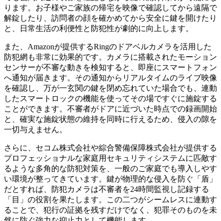
ります。お子様やご家族の帰宅を映像で確認してから遠隔で
解錠したり、訪問者の顔を確かめてから安全に鍵を開けたり
と、日常生活の利便性と防犯性が劇的に向上します。
また、Amazonが提供するRingのドアベルカメラを活用した
防犯網も非常に効果的です。カメラに搭載されたモーション
センサーが不審な動きを検知すると、即座にスマートフォン
へ通知が届きます。その通知からリアルタイムのライブ映像
を確認し、万が一玄関の鍵を閉め忘れていた場合でも、連動
したスマートロックの機能を使ってその場ですぐに施錠する
ことができます。不審者がドアに近づいた時点での録画開始
と、確実な施錠状態の維持を同時に行えるため、侵入の隙を
一切与えません。
さらに、セコム株式会社や綜合警備保障株式会社が提供する
プロフェッショナルな家庭用セキュリティシステムに匹敵す
るような多角的な防犯対策を、一般のご家庭でも導入しやす
い環境が整ってきています。鍵が物理的な侵入を防ぐ「盾」
だとすれば、防犯カメラは不審者を24時間監視し記録する
「目」の役割を果たします。この二つがシームレスに連動す
ることで、犯行の証拠を残すだけでなく、犯罪そのものを未
然に防ぐ強力な抑止力として機能します。