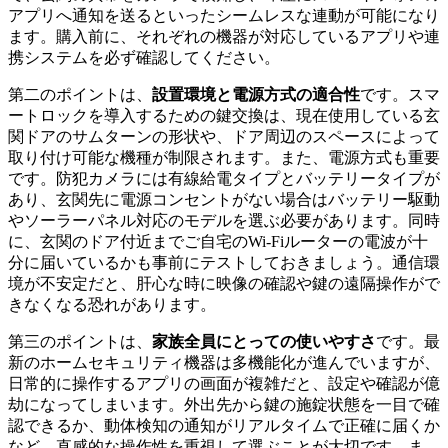
アプリへ通知を送るといったシームレスな連動が可能になり
ます。購入前に、それぞれの機器が対応しているアプリや連
携システムを必ず確認してください。
第二のポイントは、
設置環境と電源方式の適合性
です。スマ
ートロックを導入するための鍵交換は、現在使用している玄
関ドアのサムターンの形状や、ドア周辺のスペースによって
取り付け可能な機種が制限されます。また、電源方式も重要
です。防犯カメラには有線給電タイプとバッテリータイプが
あり、玄関先に電源コンセントがない場合はバッテリー駆動
やソーラーパネル対応のモデルを選ぶ必要があります。同時
に、玄関のドア付近までご自宅のWi-Fiルーターの電波が十
分に届いているかも事前にテストしておきましょう。通信環
境が不安定だと、肝心な時に映像の確認や鍵の遠隔操作がで
きなくなる恐れがあります。
第三のポイントは、
家族全員にとっての使いやすさ
です。最
新のホームセキュリティ機器は多機能化が進んでいますが、
日常的に操作するアプリの画面が複雑だと、設定や確認が億
劫になってしまいます。外出先から鍵の施錠状態を一目で確
認できるか、動体検知の通知がリアルタイムで正確に届くか
など、直感的な操作性を重視して選ぶことが大切です。ま