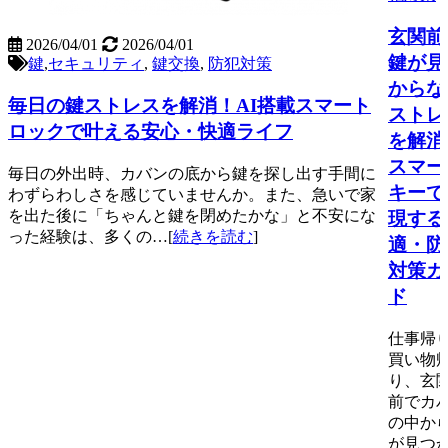
玄関前
2026/04/01
2026/04/01
鍵が見
鍵
,
セキュリティ
,
鍵交換
,
防犯対策
からな
毎日の鍵ストレスを解消！AI搭載スマート
ストレ
ロックで叶える安心・快適ライフ
を解消
スマー
毎日の外出時、カバンの底から鍵を探し出す手間に
キーで
わずらわしさを感じていませんか。また、急いで家
を出た後に「ちゃんと鍵を閉めたかな」と不安にな
現する
った経験は、多くの…[
続きを読む
]
適・防
対策ガ
ド
仕事帰
買い物
り、玄
前でカ
の中か
が見つ