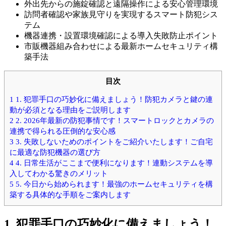
外出先からの施錠確認と遠隔操作による安心管理環境
訪問者確認や家族見守りを実現するスマート防犯シス
テム
機器連携・設置環境確認による導入失敗防止ポイント
市販機器組み合わせによる最新ホームセキュリティ構
築手法
目次
1
1. 犯罪手口の巧妙化に備えましょう！防犯カメラと鍵の連
動が必須となる理由をご説明します
2
2. 2026年最新の防犯事情です！スマートロックとカメラの
連携で得られる圧倒的な安心感
3
3. 失敗しないためのポイントをご紹介いたします！ご自宅
に最適な防犯機器の選び方
4
4. 日常生活がここまで便利になります！連動システムを導
入してわかる驚きのメリット
5
5. 今日から始められます！最強のホームセキュリティを構
築する具体的な手順をご案内します
1. 犯罪手口の巧妙化に備えましょう！