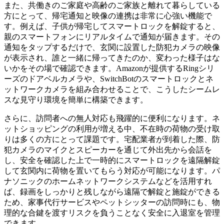
また、共働きのご家庭や高齢のご家族と離れて暮らしている
方にとって、帰宅通知と映像の連携は非常に心強い機能で
す。例えば、子供が帰宅してスマートロックを解錠すると、
親のスマートフォンにリアルタイムで通知が届きます。その
通知をタップするだけで、玄関に設置した防犯カメラの映像
が表示され、誰と一緒に帰ってきたのか、変わった様子はな
いかをその場で確認できます。Amazonが提供するRingシリ
ーズのドアベルカメラや、SwitchBotのスマートロックとネ
ットワークカメラを組み合わせることで、こうしたシームレ
スな見守り環境を簡単に構築できます。
さらに、訪問者への無人対応も飛躍的に便利になります。ネ
ットショッピングの利用が増える中、不在時の荷物の受け取
りは多くの方にとって課題です。宅配業者が到着した際、防
犯カメラのマイクとスピーカーを通じて外出先から会話を
し、安全を確認した上で一時的にスマートロックを遠隔解錠
して玄関内に荷物を置いてもらう対応が可能になります。パ
ナソニックのホームネットワークシステムなどを活用すれ
ば、録画をしっかりと残しながら遠隔で解錠と施錠ができる
ため、家事代行サービスやペットシッターの訪問時にも、物
理的な合鍵を渡すリスクを負うことなく安全に入退室を管理
できます。