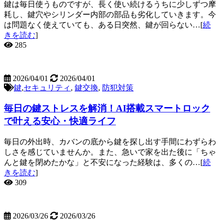
鍵は毎日使うものですが、長く使い続けるうちに少しずつ摩
耗し、鍵穴やシリンダー内部の部品も劣化していきます。今
は問題なく使えていても、ある日突然、鍵が回らない…[
続
きを読む
]
285
2026/04/01
2026/04/01
鍵
,
セキュリティ
,
鍵交換
,
防犯対策
毎日の鍵ストレスを解消！AI搭載スマートロック
で叶える安心・快適ライフ
毎日の外出時、カバンの底から鍵を探し出す手間にわずらわ
しさを感じていませんか。また、急いで家を出た後に「ちゃ
んと鍵を閉めたかな」と不安になった経験は、多くの…[
続
きを読む
]
309
2026/03/26
2026/03/26