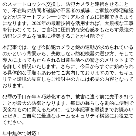
のスマートロックへ交換し、防犯カメラと連携させること
で、不在時の訪問者確認や不審者の威嚇、ご家族の帰宅確認
などがスマートフォン一つでリアルタイムに把握できるよう
になります。2026年の最新技術を活用すれば、大規模な工事
を行わなくても、ご自宅に圧倒的な安心感をもたらす最強の
防犯システムを簡単に構築することが可能です。
本記事では、なぜ今防犯カメラと鍵の連動が求められている
のかという背景から、失敗しない防犯機器の選び方、そして
導入によってもたらされる日常生活への驚きのメリットまで
を詳しく解説いたします。さらに、今日からすぐに始められ
る具体的な手順もあわせてご案内しておりますので、セキュ
リティ環境の見直しをご検討中の方には必見の内容となって
おります。
犯罪の手口が年々巧妙化する中、被害に遭う前に先手を打つ
ことが最大の防御となります。毎日の暮らしを劇的に便利で
安全なものに変えるために、ぜひ本記事を最後までお読みい
ただき、ご自宅に最適なホームセキュリティ構築にお役立て
ください。
年中無休で対応！