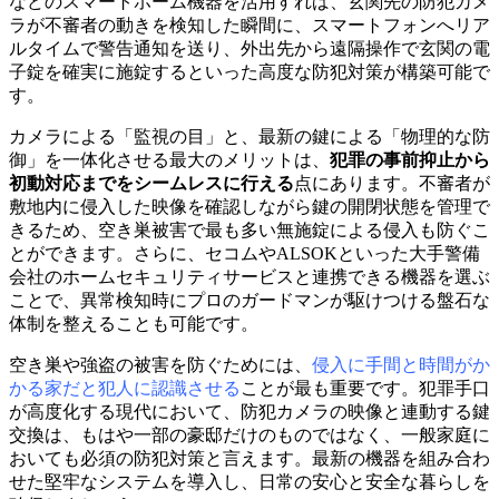
などのスマートホーム機器を活用すれば、玄関先の防犯カメ
ラが不審者の動きを検知した瞬間に、スマートフォンへリア
ルタイムで警告通知を送り、外出先から遠隔操作で玄関の電
子錠を確実に施錠するといった高度な防犯対策が構築可能で
す。
カメラによる「監視の目」と、最新の鍵による「物理的な防
御」を一体化させる最大のメリットは、
犯罪の事前抑止から
初動対応までをシームレスに行える
点にあります。不審者が
敷地内に侵入した映像を確認しながら鍵の開閉状態を管理で
きるため、空き巣被害で最も多い無施錠による侵入も防ぐこ
とができます。さらに、セコムやALSOKといった大手警備
会社のホームセキュリティサービスと連携できる機器を選ぶ
ことで、異常検知時にプロのガードマンが駆けつける盤石な
体制を整えることも可能です。
空き巣や強盗の被害を防ぐためには、
侵入に手間と時間がか
かる家だと犯人に認識させる
ことが最も重要です。犯罪手口
が高度化する現代において、防犯カメラの映像と連動する鍵
交換は、もはや一部の豪邸だけのものではなく、一般家庭に
おいても必須の防犯対策と言えます。最新の機器を組み合わ
せた堅牢なシステムを導入し、日常の安心と安全な暮らしを