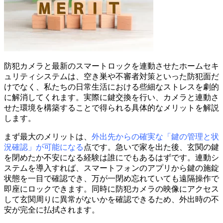
防犯カメラと最新のスマートロックを連動させたホームセキ
ュリティシステムは、空き巣や不審者対策といった防犯面だ
けでなく、私たちの日常生活における些細なストレスを劇的
に解消してくれます。実際に鍵交換を行い、カメラと連動さ
せた環境を構築することで得られる具体的なメリットを解説
します。
まず最大のメリットは、
外出先からの確実な「鍵の管理と状
況確認」が可能になる
点です。急いで家を出た後、玄関の鍵
を閉めたか不安になる経験は誰にでもあるはずです。連動シ
ステムを導入すれば、スマートフォンのアプリから鍵の施錠
状態を一目で確認でき、万が一閉め忘れていても遠隔操作で
即座にロックできます。同時に防犯カメラの映像にアクセス
して玄関周りに異常がないかを確認できるため、外出時の不
安が完全に払拭されます。