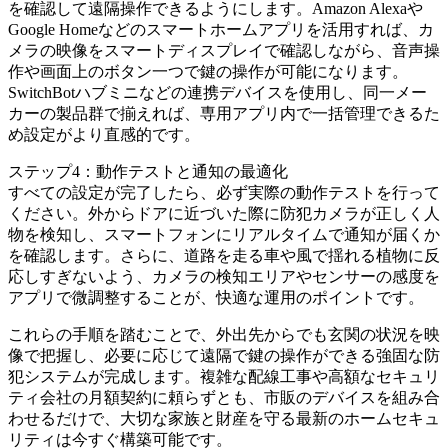
を確認して遠隔操作できるようにします。Amazon Alexaや
Google Homeなどのスマートホームアプリを活用すれば、カ
メラの映像をスマートディスプレイで確認しながら、音声操
作や画面上のボタン一つで鍵の操作が可能になります。
SwitchBotハブミニなどの連携デバイスを使用し、同一メー
カーの製品群で揃えれば、専用アプリ内で一括管理できるた
め設定がより直感的です。
ステップ4：動作テストと通知の最適化
すべての設定が完了したら、必ず実際の動作テストを行って
ください。外からドアに近づいた際に防犯カメラが正しく人
物を検知し、スマートフォンにリアルタイムで通知が届くか
を確認します。さらに、道路を走る車や風で揺れる植物に反
応しすぎないよう、カメラの検知エリアやセンサーの感度を
アプリで微調整することが、快適な運用のポイントです。
これらの手順を踏むことで、外出先からでも玄関の状況を映
像で把握し、必要に応じて遠隔で鍵の操作ができる強固な防
犯システムが完成します。複雑な配線工事や高額なセキュリ
ティ会社の月額契約に頼らずとも、市販のデバイスを組み合
わせるだけで、大切な家族と財産を守る最新のホームセキュ
リティは今すぐ構築可能です。