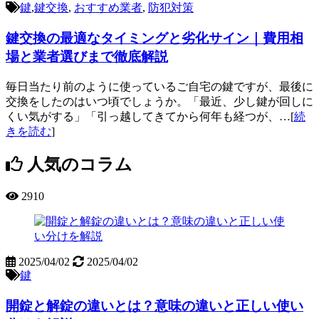
鍵
,
鍵交換
,
おすすめ業者
,
防犯対策
鍵交換の最適なタイミングと劣化サイン｜費用相
場と業者選びまで徹底解説
毎日当たり前のように使っているご自宅の鍵ですが、最後に
交換をしたのはいつ頃でしょうか。「最近、少し鍵が回しに
くい気がする」「引っ越してきてから何年も経つが、…[
続
きを読む
]
人気のコラム
2910
2025/04/02
2025/04/02
鍵
開錠と解錠の違いとは？意味の違いと正しい使い