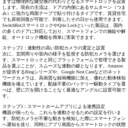
まずは物理的な鍵交換の代わりとなるスマートロックを設置
します。現在の主流は、ドアの内側にあるサムターン（つま
み）に強力な両面テープで貼り付けるタイプです。賃貸住宅
でも原状回復が可能で、到着したその日から使用できます。
SwitchBotスマートロックやQrio Lockといった製品は、国内
の多くのドアに対応しており、スマートフォンでの施錠や解
錠、オートロック機能を簡単に実装できます。
ステップ2：連動性の高い防犯カメラの選定と設置
次に、玄関周りや室内の様子を監視する防犯カメラを選びま
す。スマートロックと同じプラットフォームで管理できる製
品を選ぶことが、スムーズな連動の鍵となります。Amazon
が提供するRingシリーズや、Google Nest Camなどのネット
ワークカメラは、高画質な録画機能に加え、優れた動体検知
機能を備えています。配線不要のバッテリー駆動タイプを選
べば、壁に穴を開けることなく最適なアングルに設置可能で
す。
ステップ3：スマートホームアプリによる連携設定
機器が揃ったら、これらを連動させるための設定を行いま
す。防犯カメラが不審な動きを検知した際にスマートフォン
へ通知を送り、同時にアプリ画面からスマートロックの状態