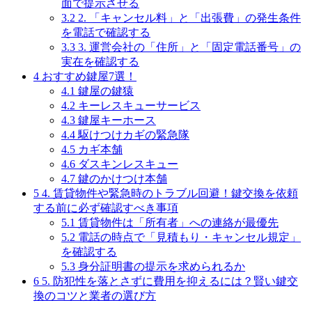
面で提示させる
3.2
2. 「キャンセル料」と「出張費」の発生条件
を電話で確認する
3.3
3. 運営会社の「住所」と「固定電話番号」の
実在を確認する
4
おすすめ鍵屋7選！
4.1
鍵屋の鍵猿
4.2
キーレスキューサービス
4.3
鍵屋キーホース
4.4
駆けつけカギの緊急隊
4.5
カギ本舗
4.6
ダスキンレスキュー
4.7
鍵のかけつけ本舗
5
4. 賃貸物件や緊急時のトラブル回避！鍵交換を依頼
する前に必ず確認すべき事項
5.1
賃貸物件は「所有者」への連絡が最優先
5.2
電話の時点で「見積もり・キャンセル規定」
を確認する
5.3
身分証明書の提示を求められるか
6
5. 防犯性を落とさずに費用を抑えるには？賢い鍵交
換のコツと業者の選び方