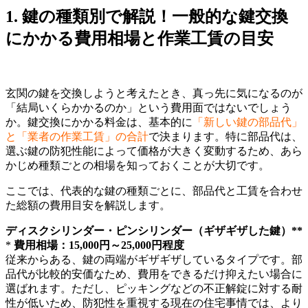
1. 鍵の種類別で解説！一般的な鍵交換
にかかる費用相場と作業工賃の目安
玄関の鍵を交換しようと考えたとき、真っ先に気になるのが
「結局いくらかかるのか」という費用面ではないでしょう
か。鍵交換にかかる料金は、基本的に
「新しい鍵の部品代」
と「業者の作業工賃」の合計
で決まります。特に部品代は、
選ぶ鍵の防犯性能によって価格が大きく変動するため、あら
かじめ種類ごとの相場を知っておくことが大切です。
ここでは、代表的な鍵の種類ごとに、部品代と工賃を合わせ
た総額の費用目安を解説します。
ディスクシリンダー・ピンシリンダー（ギザギザした鍵）**
*
費用相場：15,000円～25,000円程度
従来からある、鍵の両端がギザギザしているタイプです。部
品代が比較的安価なため、費用をできるだけ抑えたい場合に
選ばれます。ただし、ピッキングなどの不正解錠に対する耐
性が低いため、防犯性を重視する現在の住宅事情では、より