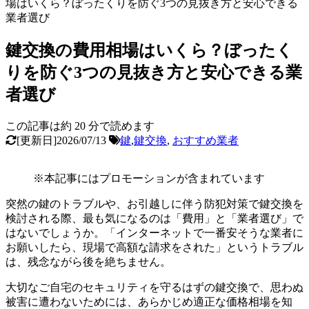
場はいくら？ぼったくりを防ぐ3つの見抜き方と安心できる
業者選び
鍵交換の費用相場はいくら？ぼったく
りを防ぐ3つの見抜き方と安心できる業
者選び
この記事は約
20
分で読めます
[更新日]2026/07/13
鍵
,
鍵交換
,
おすすめ業者
※本記事にはプロモーションが含まれています
突然の鍵のトラブルや、お引越しに伴う防犯対策で鍵交換を
検討される際、最も気になるのは「費用」と「業者選び」で
はないでしょうか。「インターネットで一番安そうな業者に
お願いしたら、現場で高額な請求をされた」というトラブル
は、残念ながら後を絶ちません。
大切なご自宅のセキュリティを守るはずの鍵交換で、思わぬ
被害に遭わないためには、あらかじめ適正な価格相場を知