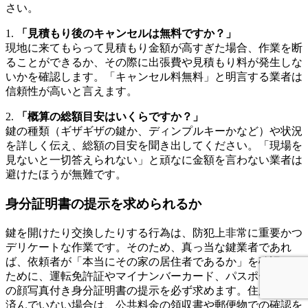
さい。
1.
「見積もり後のキャンセルは無料ですか？」
現地に来てもらって見積もり金額が高すぎた場合、作業を断
ることができるか、その際に出張費や見積もり料が発生しな
いかを確認します。「キャンセル料無料」と明言する業者は
信頼性が高いと言えます。
2.
「概算の総額目安はいくらですか？」
鍵の種類（ギザギザの鍵か、ディンプルキーかなど）や状況
を詳しく伝え、総額の目安を聞き出してください。「現場を
見ないと一切答えられない」と頑なに金額を言わない業者は
避けたほうが無難です。
身分証明書の提示を求められるか
鍵を開けたり交換したりする行為は、防犯上非常に重要かつ
デリケートな作業です。そのため、真っ当な鍵業者であれ
ば、依頼者が「本当にその家の居住者であるか」を確認する
ために、運転免許証やマイナンバーカード、パスポートなど
の顔写真付き身分証明書の提示を必ず求めます。住所変更が
済んでいない場合は、公共料金の領収書や郵便物での確認を