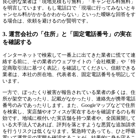
良心的な業者は「現地見積もり無料」「キャンセル料無料」
を明言しています。もし電話口で「現場に行ってみないとキ
ャンセル料がかかるかわからない」といった曖昧な回答をす
る場合は、依頼を避けるのが賢明です。
3. 運営会社の「住所」と「固定電話番号」の実在
を確認する
インターネットで検索して一番上に出てきた業者に慌てて連
絡する前に、その業者のウェブサイトの「会社概要」や「特
定商取引法に基づく表記」を確認してください。信頼できる
業者は、本社の所在地、代表者名、固定電話番号を明記して
います。
一方で、ぼったくり被害が報告されている業者の多くは、住
所が架空であったり、記載がなかったり、連絡先が携帯電話
番号のみであったりします。また、Googleマップなどで住所
を検索し、実店舗やオフィスが実在するかを確認するのも有
効です。地域に根付いた実店舗を持つ業者や、全国展開して
いる大手法人であれば、評判を落とすような悪質な追加請求
を行うリスクは低くなります。緊急時であっても、ひと呼吸
置いて運営元の実態を確認することが、結果的に身を守るこ