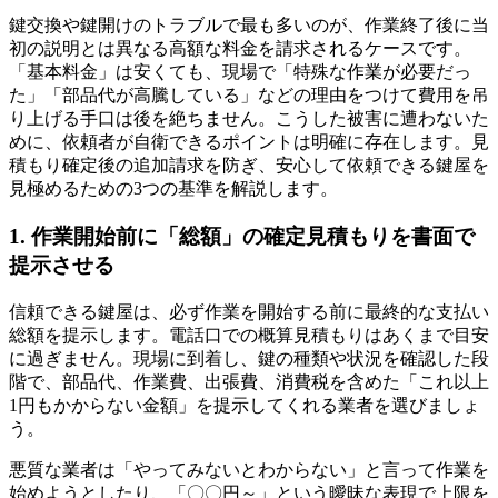
鍵交換や鍵開けのトラブルで最も多いのが、作業終了後に当
初の説明とは異なる高額な料金を請求されるケースです。
「基本料金」は安くても、現場で「特殊な作業が必要だっ
た」「部品代が高騰している」などの理由をつけて費用を吊
り上げる手口は後を絶ちません。こうした被害に遭わないた
めに、依頼者が自衛できるポイントは明確に存在します。見
積もり確定後の追加請求を防ぎ、安心して依頼できる鍵屋を
見極めるための3つの基準を解説します。
1. 作業開始前に「総額」の確定見積もりを書面で
提示させる
信頼できる鍵屋は、必ず作業を開始する前に最終的な支払い
総額を提示します。電話口での概算見積もりはあくまで目安
に過ぎません。現場に到着し、鍵の種類や状況を確認した段
階で、部品代、作業費、出張費、消費税を含めた「これ以上
1円もかからない金額」を提示してくれる業者を選びましょ
う。
悪質な業者は「やってみないとわからない」と言って作業を
始めようとしたり、「〇〇円～」という曖昧な表現で上限を