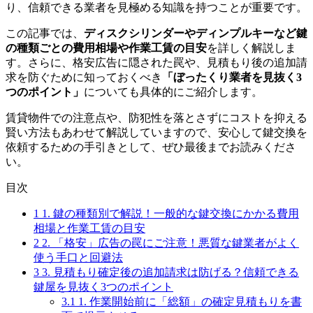
り、信頼できる業者を見極める知識を持つことが重要です。
この記事では、
ディスクシリンダーやディンプルキーなど鍵
の種類ごとの費用相場や作業工賃の目安
を詳しく解説しま
す。さらに、格安広告に隠された罠や、見積もり後の追加請
求を防ぐために知っておくべき
「ぼったくり業者を見抜く3
つのポイント」
についても具体的にご紹介します。
賃貸物件での注意点や、防犯性を落とさずにコストを抑える
賢い方法もあわせて解説していますので、安心して鍵交換を
依頼するための手引きとして、ぜひ最後までお読みくださ
い。
目次
1
1. 鍵の種類別で解説！一般的な鍵交換にかかる費用
相場と作業工賃の目安
2
2. 「格安」広告の罠にご注意！悪質な鍵業者がよく
使う手口と回避法
3
3. 見積もり確定後の追加請求は防げる？信頼できる
鍵屋を見抜く3つのポイント
3.1
1. 作業開始前に「総額」の確定見積もりを書