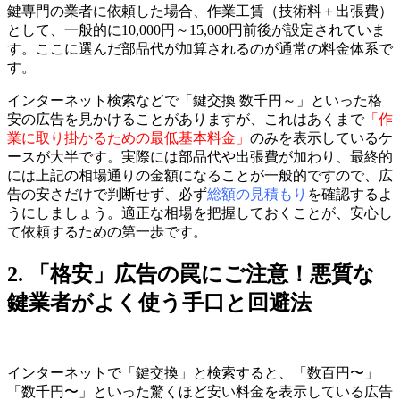
鍵専門の業者に依頼した場合、作業工賃（技術料＋出張費）
として、一般的に10,000円～15,000円前後が設定されていま
す。ここに選んだ部品代が加算されるのが通常の料金体系で
す。
インターネット検索などで「鍵交換 数千円～」といった格
安の広告を見かけることがありますが、これはあくまで
「作
業に取り掛かるための最低基本料金」
のみを表示しているケ
ースが大半です。実際には部品代や出張費が加わり、最終的
には上記の相場通りの金額になることが一般的ですので、広
告の安さだけで判断せず、必ず
総額の見積もり
を確認するよ
うにしましょう。適正な相場を把握しておくことが、安心し
て依頼するための第一歩です。
2. 「格安」広告の罠にご注意！悪質な
鍵業者がよく使う手口と回避法
インターネットで「鍵交換」と検索すると、「数百円〜」
「数千円〜」といった驚くほど安い料金を表示している広告