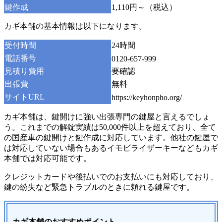
鍵作成
1,110円～（税込）
カギ本舗の基本情報は以下になります。
受付時間
24時間
電話番号
0120-657-999
見積り費用
要確認
出張費
無料
サイトURL
https://keyhonpho.org/
カギ本舗は、鍵開けに強い出張専門の鍵屋と言えるでしょ
う。これまでの解錠実績は50,000件以上を超えており、全て
の国産車の鍵開けと鍵作成に対応しています。他社の鍵屋で
は対応していない場合もあるイモビライザーキーなどもカギ
本舗では対応可能です。
クレジットカードや後払いでのお支払いにも対応しており、
鍵の紛失など緊急トラブルのときに頼れる鍵屋です。
カギ本舗のおすすめポイント