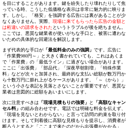
を目にすることがあります。鍵を紛失したり壊れたりして焦
っている時、こうした低価格な表示は非常に魅力的に映りま
す。しかし、「格安」を強調する広告には裏があることが少
なくありません。実際、
現場に来てもらったら広告の金額と
は桁違いの請求をされた
というトラブルが後を絶ちません。
ここでは、悪質な鍵業者が使いがちな手口と、被害に遭わな
いための具体的な回避法を解説します。
まず代表的な手口が
「最低料金のみの強調」
です。広告に
「作業費980円～」と大きく書かれていても、これはあくま
で「作業費」の「最低ライン」に過ぎない場合があります。
ここに「出張費」「部品代」「深夜早朝割増」「特殊作業
料」などが次々と加算され、最終的な支払い総額が数万円か
ら十数万円に膨れ上がるケースがあります。「～（から）」
という小さな表記を見落とさないことが重要ですが、悪質な
業者は意図的に総額をあいまいにします。
次に注意すべきは
「現場見積もりの強要」
と
「高額なキャン
セル料」
の組み合わせです。電話では明確な料金を伝えず、
「現場を見ないとわからない」と言って訪問の約束を取り付
けます。そして到着後に高額な見積もりを提示し、消費者が
断ろうとすると「ここまで来たのだから出張費がかかる」