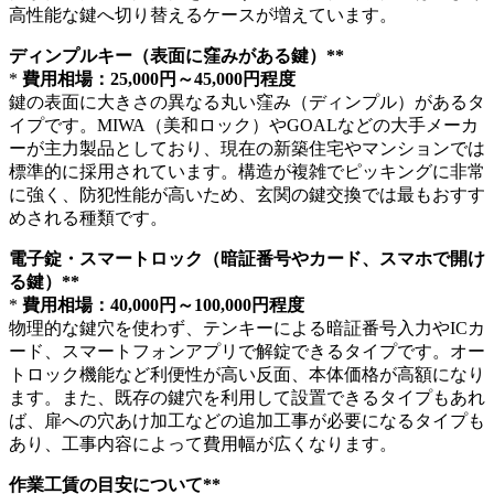
高性能な鍵へ切り替えるケースが増えています。
ディンプルキー（表面に窪みがある鍵）**
*
費用相場：25,000円～45,000円程度
鍵の表面に大きさの異なる丸い窪み（ディンプル）があるタ
イプです。MIWA（美和ロック）やGOALなどの大手メーカ
ーが主力製品としており、現在の新築住宅やマンションでは
標準的に採用されています。構造が複雑でピッキングに非常
に強く、防犯性能が高いため、玄関の鍵交換では最もおすす
めされる種類です。
電子錠・スマートロック（暗証番号やカード、スマホで開け
る鍵）**
*
費用相場：40,000円～100,000円程度
物理的な鍵穴を使わず、テンキーによる暗証番号入力やICカ
ード、スマートフォンアプリで解錠できるタイプです。オー
トロック機能など利便性が高い反面、本体価格が高額になり
ます。また、既存の鍵穴を利用して設置できるタイプもあれ
ば、扉への穴あけ加工などの追加工事が必要になるタイプも
あり、工事内容によって費用幅が広くなります。
作業工賃の目安について**