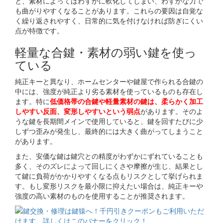
と、素材によってはわずかに軟化してしまい、わずかな力で
も曲がりやすくなることがあります。これらの要因は自覚な
く繰り返されやすく、日常的に気を付けなければ防ぎにくい
点が特徴です。
軽量な合鍵・素材の弱い鍵を使っ
ている
純正キーと異なり、ホームセンターや鍵屋で作られる合鍵の
中には、強度が純正より劣る素材を使っているものも存在し
ます。特に
低価格帯の合鍵や軽量素材の鍵は、柔らかく加工
しやすい反面、変形しやすいという弱点
があります。そのよ
うな鍵を長期間メインで使用していると、鍵を回すたびに少
しずつ歪みが発生し、最終的には大きく曲がってしまうこと
があります。
また、安価な鍵は鍵穴との精度がわずかにずれていることも
多く、そのズレによって回しにくさや摩擦が生じ、結果とし
て鍵に負荷がかかりやすくなる点もリスクとして挙げられま
す。もし変形リスクを最小限に抑えたい場合は、純正キーや
強度の高い素材のものを使用することが推奨されます。