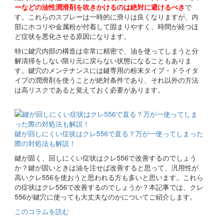
ーなどの油性潤滑剤を吹きかけるのは絶対に避けるべき
で
す。これらのスプレーは一時的に滑りは良くなりますが、内
部にホコリや金属粉が付着して固まりやすく、時間が経つほ
ど症状を悪化させる原因になります。
特に鍵穴内部の構造は非常に精密で、油を使ってしまうと分
解清掃をしない限り元に戻らない状態になることもありま
す。鍵穴のメンテナンスには鍵専用の粉末タイプ・ドライタ
イプの潤滑剤を使うことが絶対条件であり、それ以外の方法
は高リスクであると覚えておく必要があります。
関連コラム
鍵が回しにくい症状はクレ556で直る？万が一使ってしまった
際の対処法も解説！
鍵が固く、回しにくい症状はクレ556で改善するのでしょう
か？鍵が固いときは油を注せば改善すると思って、汎用性が
高いクレ556を使おうと思われる方も多いと思います。これら
の症状はクレ556で改善するのでしょうか？本記事では、クレ
556が鍵穴に使っても大丈夫なのかについてご紹介します。
このコラムを読む