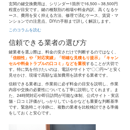
玄関の鍵交換費用は、シリンダー1箇所で16,500～38,500円
程度が目安です。鍵の種類別の相場や料金内訳、高くなるケ
ース、費用を安く抑える方法、修理で済むケース、賃貸・マ
ンションでの注意点、DIYの手順まで詳しく解説します。
このコラムを読む
信頼できる業者の選び方
鍵業者を選ぶ際は、料金の安さだけで判断するのではなく、
「信頼性」や「対応実績」「明確な見積もり提示」「キャン
セルや料金トラブルの口コミ」などを重視
することが大切で
す。特に気を付けたいのは、電話やサイトで“〇〇円〜”と安く
見せかけ、現場で高額な追加費用を請求する業者です。
信頼できる業者は、作業前に必ず料金の目安を説明し、作業
内容や交換の必要性についても丁寧に説明してくれます。ま
た、24時間対応や即日訪問が可能な体制、公式サイト・実店
舗・口コミ評価がしっかりしているかなども重要な判断基準
です。緊急時こそ冷静に、複数の業者を比較検討できる準備
をしておくと安心です。
関連コラム