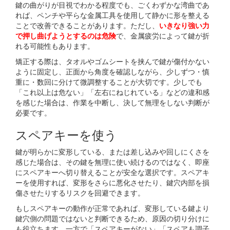
鍵の曲がりが目視でわかる程度でも、ごくわずかな湾曲であ
れば、ペンチや平らな金属工具を使用して静かに形を整える
ことで改善できることがあります。ただし、
いきなり強い力
で押し曲げようとするのは危険
で、金属疲労によって鍵が折
れる可能性もあります。
矯正する際は、タオルやゴムシートを挟んで鍵が傷付かない
ように固定し、正面から角度を確認しながら、少しずつ・慎
重に・数回に分けて微調整することが大切です。少しでも
「これ以上は危ない」「左右にねじれている」などの違和感
を感じた場合は、作業を中断し、決して無理をしない判断が
必要です。
スペアキーを使う
鍵が明らかに変形している、または差し込みや回しにくさを
感じた場合は、その鍵を無理に使い続けるのではなく、即座
にスペアキーへ切り替えることが安全な選択です。スペアキ
ーを使用すれば、変形をさらに悪化させたり、鍵穴内部を損
傷させたりするリスクを回避できます。
もしスペアキーの動作が正常であれば、変形している鍵より
鍵穴側の問題ではないと判断できるため、原因の切り分けに
も役立ちます。一方で「スペアキーがない」「スペアも調子