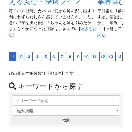
える安心・快適ライフ
業者選び
毎日の外出時、カバンの底から鍵を探し出す手
毎日当たり前のよ
間にわずらわしさを感じていませんか。また、
すが、最後に交換
急いで家を出た後に「ちゃんと鍵を閉めたか
か。「最近、少し
な」と不安になった経験は、多くの…[
続きを読
「引っ越してきて
む
]
読む
]
1
2
3
4
5
6
7
8
9
10
11
12
13
14
鍵の業者の掲載数は
【410件】
です
キーワードから探す