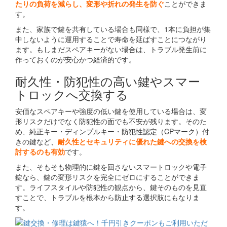
たりの負荷を減らし、変形や折れの発生を防ぐ
ことができま
す。
また、家族で鍵を共有している場合も同様で、1本に負担が集
中しないように運用することで寿命を延ばすことにつながり
ます。もしまだスペアキーがない場合は、トラブル発生前に
作っておくのが安心かつ経済的です。
耐久性・防犯性の高い鍵やスマー
トロックへ交換する
安価なスペアキーや強度の低い鍵を使用している場合は、変
形リスクだけでなく防犯性の面でも不安が残ります。そのた
め、純正キー・ディンプルキー・防犯性認定（CPマーク）付
きの鍵など、
耐久性とセキュリティに優れた鍵への交換を検
討するのも有効
です。
また、そもそも物理的に鍵を回さないスマートロックや電子
錠なら、鍵の変形リスクを完全にゼロにすることができま
す。ライフスタイルや防犯性の観点から、鍵そのものを見直
すことで、トラブルを根本から防止する選択肢にもなりま
す。