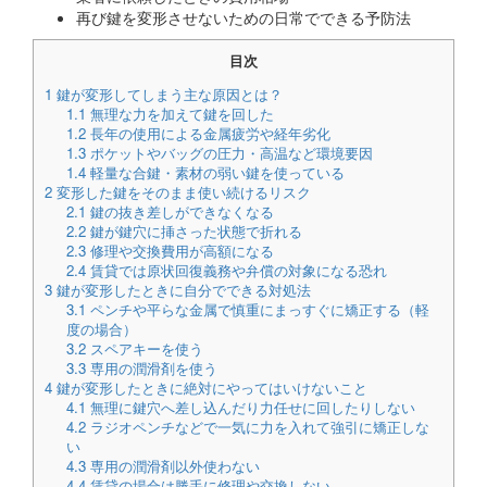
再び鍵を変形させないための日常でできる予防法
目次
1
鍵が変形してしまう主な原因とは？
1.1
無理な力を加えて鍵を回した
1.2
長年の使用による金属疲労や経年劣化
1.3
ポケットやバッグの圧力・高温など環境要因
1.4
軽量な合鍵・素材の弱い鍵を使っている
2
変形した鍵をそのまま使い続けるリスク
2.1
鍵の抜き差しができなくなる
2.2
鍵が鍵穴に挿さった状態で折れる
2.3
修理や交換費用が高額になる
2.4
賃貸では原状回復義務や弁償の対象になる恐れ
3
鍵が変形したときに自分でできる対処法
3.1
ペンチや平らな金属で慎重にまっすぐに矯正する（軽
度の場合）
3.2
スペアキーを使う
3.3
専用の潤滑剤を使う
4
鍵が変形したときに絶対にやってはいけないこと
4.1
無理に鍵穴へ差し込んだり力任せに回したりしない
4.2
ラジオペンチなどで一気に力を入れて強引に矯正しな
い
4.3
専用の潤滑剤以外使わない
4.4
賃貸の場合は勝手に修理や交換しない