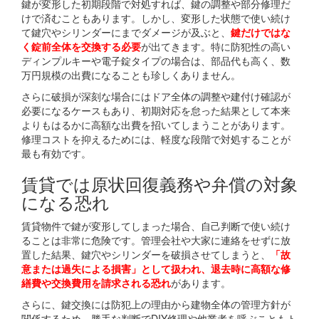
鍵が変形した初期段階で対処すれば、鍵の調整や部分修理だ
けで済むこともあります。しかし、変形した状態で使い続け
て鍵穴やシリンダーにまでダメージが及ぶと、
鍵だけではな
く錠前全体を交換する必要
が出てきます。特に防犯性の高い
ディンプルキーや電子錠タイプの場合は、部品代も高く、数
万円規模の出費になることも珍しくありません。
さらに破損が深刻な場合にはドア全体の調整や建付け確認が
必要になるケースもあり、初期対応を怠った結果として本来
よりもはるかに高額な出費を招いてしまうことがあります。
修理コストを抑えるためには、軽度な段階で対処することが
最も有効です。
賃貸では原状回復義務や弁償の対象
になる恐れ
賃貸物件で鍵が変形してしまった場合、自己判断で使い続け
ることは非常に危険です。管理会社や大家に連絡をせずに放
置した結果、鍵穴やシリンダーを破損させてしまうと、
「故
意または過失による損害」として扱われ、退去時に高額な修
繕費や交換費用を請求される恐れ
があります。
さらに、鍵交換には防犯上の理由から建物全体の管理方針が
関係するため、勝手な判断でDIY修理や他業者を呼ぶこともト