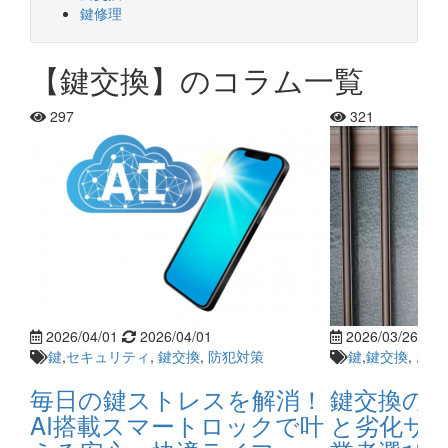
鍵修理
【鍵交換】のコラム一覧
297
321
2026/04/01
2026/04/01
2026/03/26
2
鍵
,
セキュリティ
,
鍵交換
,
防犯対策
鍵
,
鍵交換
,
おす
毎日の鍵ストレスを解消！
鍵交換の
AI搭載スマートロックで叶
と劣化サ