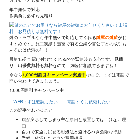
方はぜひとも参考にしてみてください。
年中無休で対応！
作業前に必ずお見積り！
鍵のトラブルなら年中無休で対応してくれる
鍵屋の鍵猿
がお
すすめです。施工実績も豊富で有名企業や官公庁との取引も
あるのは信頼の証！
最短15分で駆け付けてくれるので緊急時も安心です。
見積
り・出張費無料も無料
なので、気軽に相談できますね！
今なら
1,000円割引キャンペーン実施中
なので、まずは電話で
問い合わせてみましょう。
1,000円割引キャンペーン中
WEB
まずは確認したい
電話
すぐに依頼したい
この記事でわかること
鍵が変形してしまう主な原因と放置してはいけない理
由
自力で安全に試せる対処法と避けるべき危険な行動
業者に依頼したときの費用相場