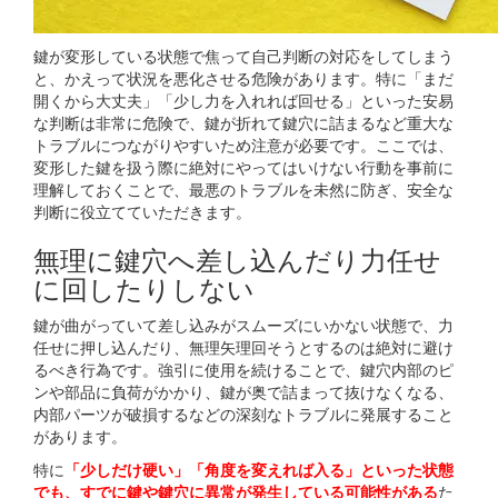
鍵が変形している状態で焦って自己判断の対応をしてしまう
と、かえって状況を悪化させる危険があります。特に「まだ
開くから大丈夫」「少し力を入れれば回せる」といった安易
な判断は非常に危険で、鍵が折れて鍵穴に詰まるなど重大な
トラブルにつながりやすいため注意が必要です。ここでは、
変形した鍵を扱う際に絶対にやってはいけない行動を事前に
理解しておくことで、最悪のトラブルを未然に防ぎ、安全な
判断に役立てていただきます。
無理に鍵穴へ差し込んだり力任せ
に回したりしない
鍵が曲がっていて差し込みがスムーズにいかない状態で、力
任せに押し込んだり、無理矢理回そうとするのは絶対に避け
るべき行為です。強引に使用を続けることで、鍵穴内部のピ
ンや部品に負荷がかかり、鍵が奥で詰まって抜けなくなる、
内部パーツが破損するなどの深刻なトラブルに発展すること
があります。
特に
「少しだけ硬い」「角度を変えれば入る」といった状態
でも、すでに鍵や鍵穴に異常が発生している可能性がある
た