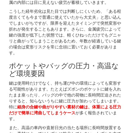
属の内部には目に見えない疲労が蓄積していきます。
こうした経年劣化は見た目では判断しにくいため、「ある程
度古くても今まで普通に使えていたから大丈夫」と思い込ん
でしまいがちですが、限界を迎えたタイミングで突然変形や
折れが発生することもあります。さらに、金属疲労によって
鍵の強度が低下した状態では、軽くひねっただけでもグニャ
リと曲がってしまうことがあるため、年数が経過している鍵
の場合は変形リスクを常に念頭に置いておく必要がありま
す。
ポケットやバッグの圧力・高温な
ど環境要因
鍵は使用時だけでなく、持ち運び中の環境によっても変形す
る可能性があります。たとえばズボンのポケットに鍵を入れ
たまま座ったり、バッグの中で他の荷物に長時間圧迫された
りすると、知らないうちに鍵に圧力が加わってしまいます。
特に
細身の合鍵や曲がりやすい素材の鍵は、体重による圧力
だけで簡単に湾曲してしまうケース
が多く報告されていま
す。
また、高温の車内や直射日光の当たる場所に長時間放置する