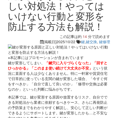
しい対処法！やっては
いけない行動と変形を
防止する方法も解説！
この記事は約
14
分で読めます
[掲載日]2025/10/22
鍵
,
鍵交換
,
鍵修理
※本記事にはプロモーションが含まれています
鍵が変形してしまい、
「鍵穴に入りづらくなった」「回すと
ひっかかる」「このまま使い続けて大丈夫か不安」
という状
況に直面する人は少なくありません。特に一軒家や賃貸住宅
で日常的に使っている玄関の鍵が変形した場合、「今すぐ何
をすべきか」「自分で直して良いのか」「修理や交換は必要
なのか」といった判断に悩みがちです。
本記事では、鍵が変形する原因や放置するリスク、自分でで
きる対処法から業者に依頼するべきケース、さらに再発防止
の予防策までをわかりやすく解説し、安心して正しい判断が
できるようにサポートします。鍵が変形したかも…と不安な