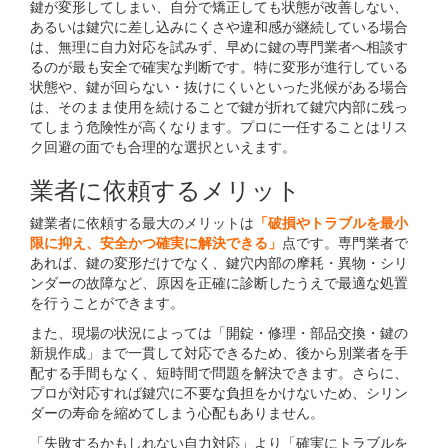
鍵が変形してしまい、自分で矯正しても状態が改善しない、
あるいは鍵穴に差し込みにくさや違和感が継続している場合
は、無理に自力対応を試みず、早めに鍵の専門業者へ相談す
るのが最も安全で確実な判断です。特に変形が進行している
状態や、鍵が回らない・抜けにくいといった兆候がある場合
は、そのまま使用を続けることで鍵が折れて鍵穴内部に残っ
てしまう危険性が高くなります。プロに一任することはリス
ク回避の面でも合理的な選択といえます。
業者に依頼するメリット
鍵業者に依頼する最大のメリットは
「破損やトラブルを最小
限に抑え、安全かつ確実に解決できる」
点です。専門業者で
あれば、鍵の変形だけでなく、鍵穴内部の摩耗・異物・シリ
ンダーの故障など、原因を正確に診断したうえで最適な処置
を行うことができます。
また、現場の状況によっては「開錠・修理・部品交換・鍵の
新規作成」まで一貫して対応できるため、後から別業者を手
配する手間もなく、短時間で問題を解決できます。さらに、
プロが対応すれば鍵穴に不要な負担をかけないため、シリン
ダーの寿命を縮めてしまう心配もありません。
「失敗するかもしれない自力対応」より「確実にトラブルを