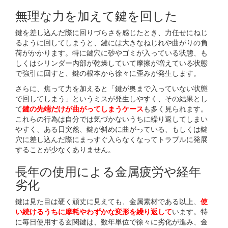
無理な力を加えて鍵を回した
鍵を差し込んだ際に回りづらさを感じたとき、力任せにねじ
るように回してしまうと、鍵には大きなねじれや曲がりの負
荷がかかります。特に鍵穴に砂やゴミが入っている状態、も
しくはシリンダー内部が乾燥していて摩擦が増えている状態
で強引に回すと、鍵の根本から徐々に歪みが発生します。
さらに、焦って力を加えると「鍵が奥まで入っていない状態
で回してしまう」というミスが発生しやすく、その結果とし
て
鍵の先端だけが曲がってしまうケース
も多く見られます。
これらの行為は自分では気づかないうちに繰り返してしまい
やすく、ある日突然、鍵が斜めに曲がっている、もしくは鍵
穴に差し込んだ際にまっすぐ入らなくなってトラブルに発展
することが少なくありません。
長年の使用による金属疲労や経年
劣化
鍵は見た目は硬く頑丈に見えても、金属素材である以上、
使
い続けるうちに摩耗やわずかな変形を繰り返して
います。特
に毎日使用する玄関鍵は、数年単位で徐々に劣化が進み、金