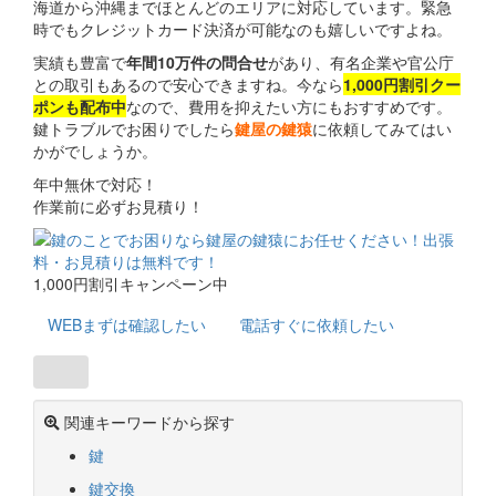
海道から沖縄までほとんどのエリアに対応しています。緊急
時でもクレジットカード決済が可能なのも嬉しいですよね。
実績も豊富で
年間10万件の問合せ
があり、有名企業や官公庁
との取引もあるので安心できますね。今なら
1,000円割引クー
ポンも配布中
なので、費用を抑えたい方にもおすすめです。
鍵トラブルでお困りでしたら
鍵屋の鍵猿
に依頼してみてはい
かがでしょうか。
年中無休で対応！
作業前に必ずお見積り！
1,000円割引キャンペーン中
WEB
まずは確認したい
電話
すぐに依頼したい
関連キーワードから探す
鍵
鍵交換