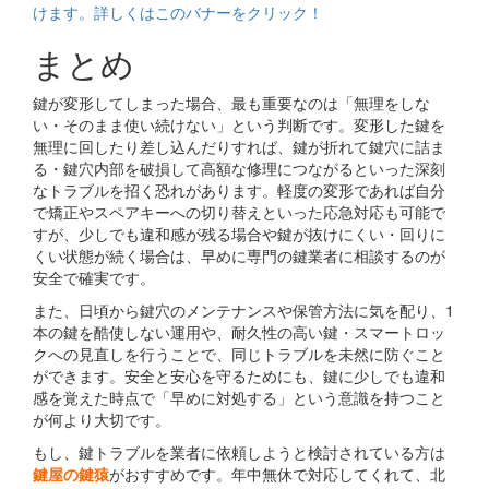
まとめ
鍵が変形してしまった場合、最も重要なのは「無理をしな
い・そのまま使い続けない」という判断です。変形した鍵を
無理に回したり差し込んだりすれば、鍵が折れて鍵穴に詰ま
る・鍵穴内部を破損して高額な修理につながるといった深刻
なトラブルを招く恐れがあります。軽度の変形であれば自分
で矯正やスペアキーへの切り替えといった応急対応も可能で
すが、少しでも違和感が残る場合や鍵が抜けにくい・回りに
くい状態が続く場合は、早めに専門の鍵業者に相談するのが
安全で確実です。
また、日頃から鍵穴のメンテナンスや保管方法に気を配り、1
本の鍵を酷使しない運用や、耐久性の高い鍵・スマートロッ
クへの見直しを行うことで、同じトラブルを未然に防ぐこと
ができます。安全と安心を守るためにも、鍵に少しでも違和
感を覚えた時点で「早めに対処する」という意識を持つこと
が何より大切です。
もし、鍵トラブルを業者に依頼しようと検討されている方は
鍵屋の鍵猿
がおすすめです。年中無休で対応してくれて、北