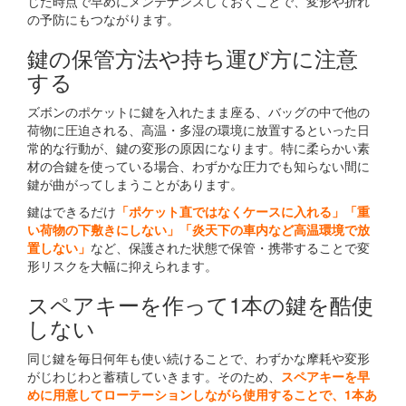
じた時点で早めにメンテナンスしておくことで、変形や折れ
の予防にもつながります。
鍵の保管方法や持ち運び方に注意
する
ズボンのポケットに鍵を入れたまま座る、バッグの中で他の
荷物に圧迫される、高温・多湿の環境に放置するといった日
常的な行動が、鍵の変形の原因になります。特に柔らかい素
材の合鍵を使っている場合、わずかな圧力でも知らない間に
鍵が曲がってしまうことがあります。
鍵はできるだけ
「ポケット直ではなくケースに入れる」「重
い荷物の下敷きにしない」「炎天下の車内など高温環境で放
置しない」
など、保護された状態で保管・携帯することで変
形リスクを大幅に抑えられます。
スペアキーを作って1本の鍵を酷使
しない
同じ鍵を毎日何年も使い続けることで、わずかな摩耗や変形
がじわじわと蓄積していきます。そのため、
スペアキーを早
めに用意してローテーションしながら使用することで、1本あ