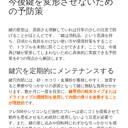
今後鍵を変形させないため
の予防策
鍵の変形は、原因さえ理解していれば日常の少しの注意で防
げることがほとんどです。「鍵は消耗品」という意識を持
ち、日頃から負担をかけない使い方や環境対策をすること
で、トラブルを未然に防ぐことができます。ここでは、今後
再び鍵が変形してしまわないために具体的に実践できる予防
策を4つの視点から解説します。
鍵穴を定期的にメンテナンスする
鍵穴内部には、砂・ホコリ・金属粉が蓄積しやすく、放置す
ると摩擦や引っかかりの原因となって鍵に無駄な負荷がかか
ります。数か月に一度を目安に、
鍵専用の粉末タイプまたは
ドライタイプの潤滑剤を使用して内部の滑りを改善すること
が理想的
です。
クレ556やシリコンなど油性スプレーは逆にゴミを固着させて
動作を悪化させるため絶対に使用しないよう注意が必要で
す。また、鍵の差し込みや回転時にわずかな引っかかりを感