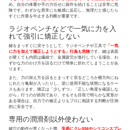
め、自分の体重や手の力任せに操作を続けることは非常に危
険です。わずかな異常にも敏感に反応し、無理だと感じたら
すぐに作業を中止する判断が重要です。
ラジオペンチなどで一気に力を入
れて強引に矯正しない
鍵をまっすぐに戻そうとして、ラジオペンチや工具で
「一気
に力を加えて矯正しようとする」行為も危険
です。鍵は表面
が硬くても内部は繊細で、金属疲労が進行している場合、わ
ずかな力のかけ方を誤るだけで簡単に折れてしまうことがあ
ります。
また、力の加え方を誤るとまっすぐ戻るどころか横方向にね
じれたり亀裂が入ったりし、逆に使用不能な状態になるケー
スもあります。矯正は「少しずつ」「正しい角度を確認しな
がら」行うのが鉄則であり、そもそも目視で明らかな変形が
ある場合は、自力での修正よりもプロに相談する判断が圧倒
的に安全です。
専用の潤滑剤以外使わない
鍵穴の動作が悪くなった際、
安易にクレ556やシリコンスプレ