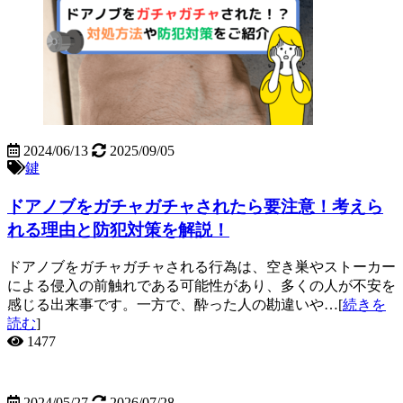
2024/06/13
2025/09/05
鍵
ドアノブをガチャガチャされたら要注意！考えら
れる理由と防犯対策を解説！
ドアノブをガチャガチャされる行為は、空き巣やストーカー
による侵入の前触れである可能性があり、多くの人が不安を
感じる出来事です。一方で、酔った人の勘違いや…[
続きを
読む
]
1477
2024/05/27
2026/07/28