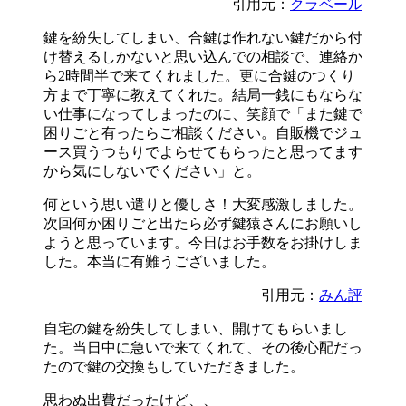
引用元：
クラベール
鍵を紛失してしまい、合鍵は作れない鍵だから付
け替えるしかないと思い込んでの相談で、連絡か
ら2時間半で来てくれました。更に合鍵のつくり
方まで丁寧に教えてくれた。結局一銭にもならな
い仕事になってしまったのに、笑顔で「また鍵で
困りごと有ったらご相談ください。自販機でジュ
ース買うつもりでよらせてもらったと思ってます
から気にしないでください」と。
何という思い遣りと優しさ！大変感激しました。
次回何か困りごと出たら必ず鍵猿さんにお願いし
ようと思っています。今日はお手数をお掛けしま
した。本当に有難うございました。
引用元：
みん評
自宅の鍵を紛失してしまい、開けてもらいまし
た。当日中に急いで来てくれて、その後心配だっ
たので鍵の交換もしていただきました。
思わぬ出費だったけど、、