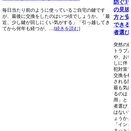
防ぐ3
の見抜
毎日当たり前のように使っているご自宅の鍵です
が、最後に交換をしたのはいつ頃でしょうか。「最
方と安
近、少し鍵が回しにくい気がする」「引っ越してき
できる
てから何年も経つが、…[
続きを読む
]
者選び
突然の
トラブ
や、お
しに伴
犯対策
交換を
される
最も気
るのは
用」と
者選び
はない
ょうか
「イン
ネット