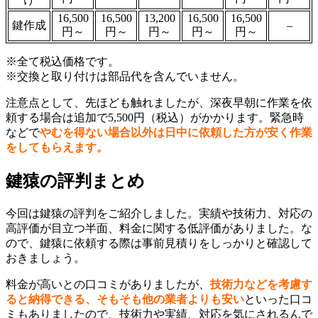
16,500
16,500
13,200
16,500
16,500
鍵作成
–
円～
円～
円～
円～
円～
※全て税込価格です。
※交換と取り付けは部品代を含んでいません。
注意点として、先ほども触れましたが、深夜早朝に作業を依
頼する場合は追加で5,500円（税込）がかかります。緊急時
などで
やむを得ない場合以外は日中に依頼した方が安く作業
をしてもらえます。
鍵猿の評判まとめ
今回は鍵猿の評判をご紹介しました。実績や技術力、対応の
高評価が目立つ半面、料金に関する低評価がありました。な
ので、鍵猿に依頼する際は事前見積りをしっかりと確認して
おきましょう。
料金が高いとの口コミがありましたが、
技術力などを考慮す
ると納得できる、そもそも他の業者よりも安い
といった口コ
ミもありましたので、技術力や実績、対応を気にされるんで