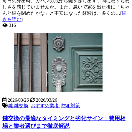
毎日の外出時、カバンの底から鍵を探し出す手間にわずらわ
しさを感じていませんか。また、急いで家を出た後に「ちゃ
んと鍵を閉めたかな」と不安になった経験は、多くの…[
続
きを読む
]
316
2026/03/26
2026/03/26
鍵
,
鍵交換
,
おすすめ業者
,
防犯対策
鍵交換の最適なタイミングと劣化サイン｜費用相
場と業者選びまで徹底解説