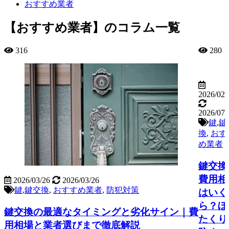
おすすめ業者
【おすすめ業者】のコラム一覧
316
280
2026/02/
2026/07/
鍵
,
鍵
換
,
おす
め業者
鍵交換
費用相
2026/03/26
2026/03/26
鍵
,
鍵交換
,
おすすめ業者
,
防犯対策
はいく
ら？ぼ
鍵交換の最適なタイミングと劣化サイン｜費
たくり
用相場と業者選びまで徹底解説