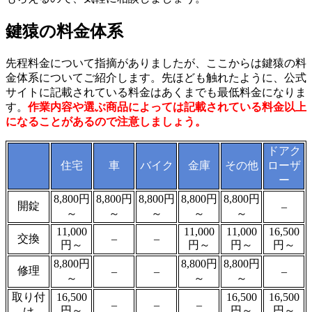
鍵猿の料金体系
先程料金について指摘がありましたが、ここからは鍵猿の料
金体系についてご紹介します。先ほども触れたように、公式
サイトに記載されている料金はあくまでも最低料金になりま
す。
作業内容や選ぶ商品によっては記載されている料金以上
になることがあるので注意しましょう。
ドアク
住宅
車
バイク
金庫
その他
ローザ
ー
8,800円
8,800円
8,800円
8,800円
8,800円
開錠
–
～
～
～
～
～
11,000
11,000
11,000
16,500
交換
–
–
円～
円～
円～
円～
8,800円
8,800円
8,800円
修理
–
–
–
～
～
～
取り付
16,500
16,500
16,500
–
–
–
円～
円～
円～
け