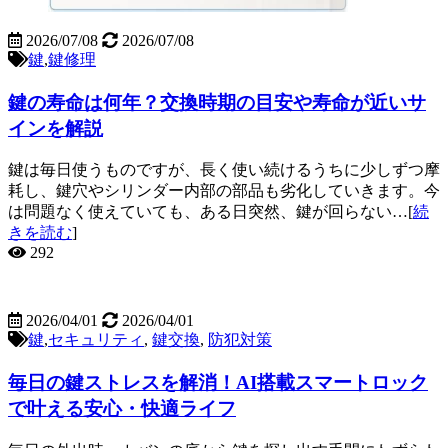
2026/07/08
2026/07/08
鍵
,
鍵修理
鍵の寿命は何年？交換時期の目安や寿命が近いサ
インを解説
鍵は毎日使うものですが、長く使い続けるうちに少しずつ摩
耗し、鍵穴やシリンダー内部の部品も劣化していきます。今
は問題なく使えていても、ある日突然、鍵が回らない…[
続
きを読む
]
292
2026/04/01
2026/04/01
鍵
,
セキュリティ
,
鍵交換
,
防犯対策
毎日の鍵ストレスを解消！AI搭載スマートロック
で叶える安心・快適ライフ