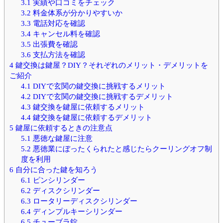
3.1
実績や口コミをチェック
3.2
料金体系が分かりやすいか
3.3
電話対応を確認
3.4
キャンセル料を確認
3.5
出張費を確認
3.6
支払方法を確認
4
鍵交換は鍵屋？DIY？それぞれのメリット・デメリットを
ご紹介
4.1
DIYで玄関の鍵交換に挑戦するメリット
4.2
DIYで玄関の鍵交換に挑戦するデメリット
4.3
鍵交換を鍵屋に依頼するメリット
4.4
鍵交換を鍵屋に依頼するデメリット
5
鍵屋に依頼するときの注意点
5.1
悪徳な鍵屋に注意
5.2
悪徳業にぼったくられたと感じたらクーリングオフ制
度を利用
6
自分に合った鍵を知ろう
6.1
ピンシリンダー
6.2
ディスクシリンダー
6.3
ロータリーディスクシリンダー
6.4
ディンプルキーシリンダー
6.5
チューブラ錠