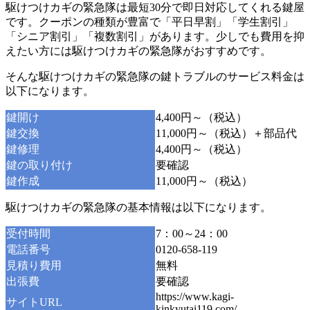
駆けつけカギの緊急隊は最短30分で即日対応してくれる鍵屋
です。クーポンの種類が豊富で「平日早割」「学生割引」
「シニア割引」「複数割引」があります。少しでも費用を抑
えたい方には駆けつけカギの緊急隊がおすすめです。
そんな駆けつけカギの緊急隊の鍵トラブルのサービス料金は
以下になります。
鍵開け
4,400円～（税込）
鍵交換
11,000円～（税込）＋部品代
鍵修理
4,400円～（税込）
鍵の取り付け
要確認
鍵作成
11,000円～（税込）
駆けつけカギの緊急隊の基本情報は以下になります。
受付時間
7：00～24：00
電話番号
0120-658-119
見積り費用
無料
出張費
要確認
https://www.kagi-
サイトURL
kinkyutai119.com/