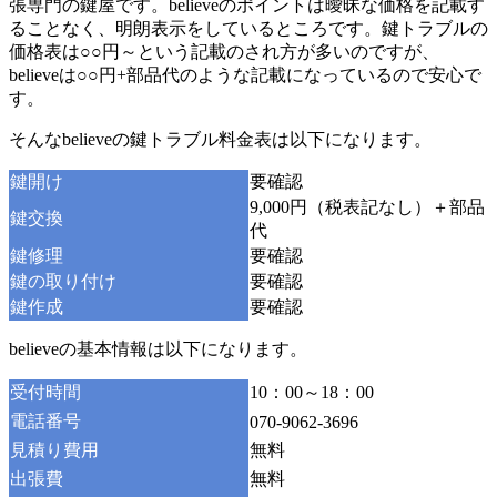
張専門の鍵屋です。believeのポイントは曖昧な価格を記載す
ることなく、明朗表示をしているところです。鍵トラブルの
価格表は○○円～という記載のされ方が多いのですが、
believeは○○円+部品代のような記載になっているので安心で
す。
そんなbelieveの鍵トラブル料金表は以下になります。
鍵開け
要確認
9,000円（税表記なし）＋部品
鍵交換
代
鍵修理
要確認
鍵の取り付け
要確認
鍵作成
要確認
believeの基本情報は以下になります。
受付時間
10：00～18：00
電話番号
070-9062-3696
見積り費用
無料
出張費
無料