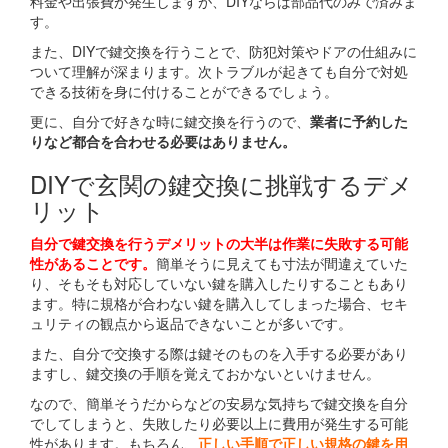
料金や出張費が発生しますが、DIYならば部品代のみで済みま
す。
また、DIYで鍵交換を行うことで、防犯対策やドアの仕組みに
ついて理解が深まります。次トラブルが起きても自分で対処
できる技術を身に付けることができるでしょう。
更に、自分で好きな時に鍵交換を行うので、
業者に予約した
りなど都合を合わせる必要はありません。
DIYで玄関の鍵交換に挑戦するデメ
リット
自分で鍵交換を行うデメリットの大半は作業に失敗する可能
性があることです。
簡単そうに見えても寸法が間違えていた
り、そもそも対応していない鍵を購入したりすることもあり
ます。特に規格が合わない鍵を購入してしまった場合、セキ
ュリティの観点から返品できないことが多いです。
また、自分で交換する際は鍵そのものを入手する必要があり
ますし、鍵交換の手順を覚えておかないといけません。
なので、簡単そうだからなどの安易な気持ちで鍵交換を自分
でしてしまうと、失敗したり必要以上に費用が発生する可能
性があります。もちろん、
正しい手順で正しい規格の鍵を用