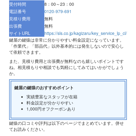
受付時間
8：00～23：00
電話番号
0120-979-691
見積り費用
無料
出張費
無料
サイトURL
https://sls.co.jp/kagizaru/key_service_lp_cl/
鍵屋の鍵猿は非常に分かりやすい料金設定になっています。
「作業代」「部品代」以外基本的には発生しないので安心し
て依頼できます。
また、見積り費用と出張費が無料なのも嬉しいポイントです
ね。相見積もりや相談でも気軽にしてみてはいかがでしょう
か。
鍵屋の鍵猿のおすすめポイント
実績豊富なスタッフが在籍
料金設定が分かりやすい
1,000円オフクーポンあり
鍵猿の口コミや評判は以下のページでまとめています。併せ
てお読みください。