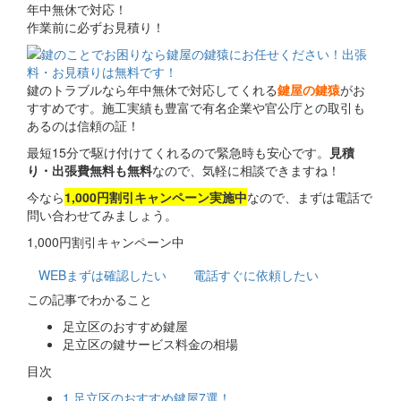
年中無休で対応！
作業前に必ずお見積り！
鍵のトラブルなら年中無休で対応してくれる
鍵屋の鍵猿
がお
すすめです。施工実績も豊富で有名企業や官公庁との取引も
あるのは信頼の証！
最短15分で駆け付けてくれるので緊急時も安心です。
見積
り・出張費無料も無料
なので、気軽に相談できますね！
今なら
1,000円割引キャンペーン実施中
なので、まずは電話で
問い合わせてみましょう。
1,000円割引キャンペーン中
WEB
まずは確認したい
電話
すぐに依頼したい
この記事でわかること
足立区のおすすめ鍵屋
足立区の鍵サービス料金の相場
目次
1
足立区のおすすめ鍵屋7選！