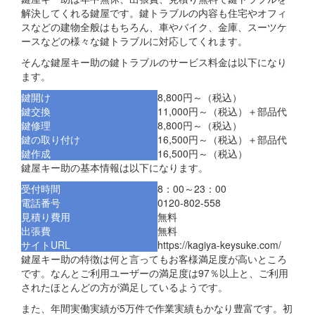
解決してくれる鍵屋です。鍵トラブルの内容も住宅やオフィ
スなどの建物全般はもちろん、車やバイク、金庫、スーツケ
ースなどの様々な鍵トラブルに対応してくれます。
そんな鍵屋キー助の鍵トラブルのサービス料金は以下になり
ます。
鍵開け
8,800円～（税込）
鍵交換
11,000円～（税込）＋部品代
鍵修理
8,800円～（税込）
鍵の取り付け
16,500円～（税込）＋部品代
鍵作成
16,500円～（税込）
鍵屋キー助の基本情報は以下になります。
受付時間
8：00～23：00
電話番号
0120-802-558
見積り費用
無料
出張費
無料
サイトURL
https://kagiya-keysuke.com/
鍵屋キー助の特徴は何と言ってもお客様満足度が高いところ
です。なんとご利用ユーザーの満足度は97％以上と、ご利用
されたほとんどの方が満足しているようです。
また、年間実働実績が5万件で作業実績もかなり豊富です。初