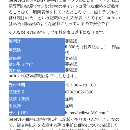
believeは東京都港区を中心に鍵トラブルに対応してくれる出
張専門の鍵屋です。believeのポイントは曖昧な価格を記載す
ることなく、明朗表示をしているところです。鍵トラブルの
価格表は○○円～という記載のされ方が多いのですが、believe
は○○円+部品代のような記載になっているので安心です。
そんなbelieveの鍵トラブル料金表は以下になります。
鍵開け
要確認
9,000円（税表記なし）＋部品
鍵交換
代
鍵修理
要確認
鍵の取り付け
要確認
鍵作成
要確認
believeの基本情報は以下になります。
受付時間
10：00～18：00
電話番号
070-9062-3696
見積り費用
無料
出張費
無料
サイトURL
https://believe369.com/
believeの価格は鍵交換以外は記載がありませんでした。なの
で、鍵交換以外を依頼する際は事前に価格について確認した