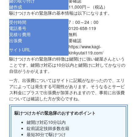
鍵の取り付け
要確認
鍵作成
11,000円～（税込）
駆けつけカギの緊急隊の基本情報は以下になります。
受付時間
7：00～24：00
電話番号
0120-658-119
見積り費用
無料
出張費
要確認
https://www.kagi-
サイトURL
kinkyutai119.com/
駆けつけカギの緊急隊の特徴は鍵開けに強い鍵屋さんという
ことです。鍵開け対応は10分以内と鍵開けに対してかなりの
自信がうかがえます。
一方、出張費についてはサイトに記載がなかったので、エリ
アによっては発生する可能性があります。そうなるとサービ
ス料金にプラスで出張費が加算されますので、事前に出張費
については確認した方が安心ですね。
駆けつけカギの緊急隊のおすすめポイント
鍵開け対応10分以内
錠前認定技師多数在籍
最短30分で駆けつけ