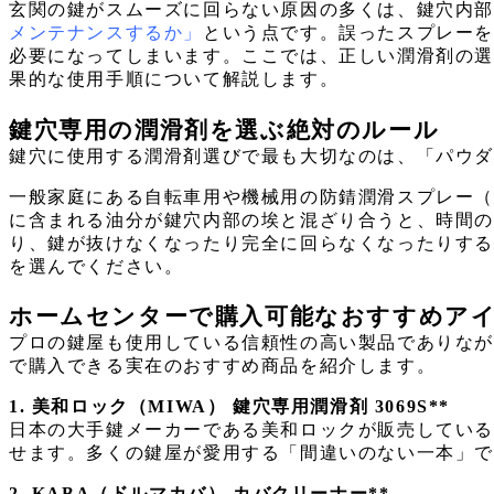
玄関の鍵がスムーズに回らない原因の多くは、鍵穴内部
メンテナンスするか」
という点です。誤ったスプレー
必要になってしまいます。ここでは、正しい潤滑剤の
果的な使用手順について解説します。
鍵穴専用の潤滑剤を選ぶ絶対のルール
鍵穴に使用する潤滑剤選びで最も大切なのは、「パウダ
一般家庭にある自転車用や機械用の防錆潤滑スプレー
に含まれる油分が鍵穴内部の埃と混ざり合うと、時間
り、鍵が抜けなくなったり完全に回らなくなったりす
を選んでください。
ホームセンターで購入可能なおすすめア
プロの鍵屋も使用している信頼性の高い製品でありながら
で購入できる実在のおすすめ商品を紹介します。
1. 美和ロック（MIWA） 鍵穴専用潤滑剤 3069S**
日本の大手鍵メーカーである美和ロックが販売してい
せます。多くの鍵屋が愛用する「間違いのない一本」
2. KABA（ドルマカバ） カバクリーナー**