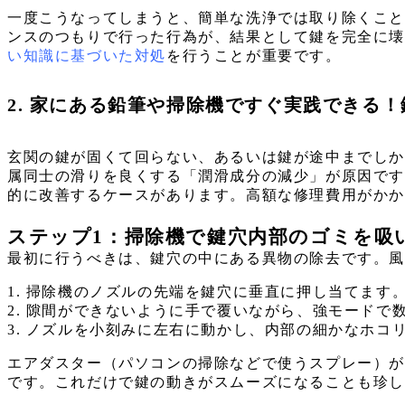
一度こうなってしまうと、簡単な洗浄では取り除くこ
ンスのつもりで行った行為が、結果として鍵を完全に
い知識に基づいた対処
を行うことが重要です。
2. 家にある鉛筆や掃除機ですぐ実践できる
玄関の鍵が固くて回らない、あるいは鍵が途中までし
属同士の滑りを良くする「潤滑成分の減少」が原因で
的に改善するケースがあります。高額な修理費用がかか
ステップ1：掃除機で鍵穴内部のゴミを吸
最初に行うべきは、鍵穴の中にある異物の除去です。
1. 掃除機のノズルの先端を鍵穴に垂直に押し当てます
2. 隙間ができないように手で覆いながら、強モードで
3. ノズルを小刻みに左右に動かし、内部の細かなホコ
エアダスター（パソコンの掃除などで使うスプレー）
です。これだけで鍵の動きがスムーズになることも珍