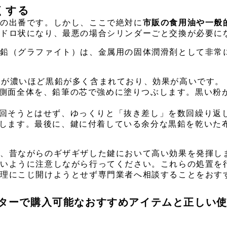
くする
剤の出番です。しかし、ここで絶対に
市販の食用油や一般
ヘドロ状になり、最悪の場合シリンダーごと交換が必要に
黒鉛（グラファイト）は、金属用の固体潤滑剤として非常
色が濃いほど黒鉛が多く含まれており、効果が高いです。
側面全体を、鉛筆の芯で強めに塗りつぶします。黒い粉
回そうとはせず、ゆっくりと「抜き差し」を数回繰り返
します。最後に、鍵に付着している余分な黒鉛を乾いた
も、昔ながらのギザギザした鍵において高い効果を発揮し
ないように注意しながら行ってください。これらの処置を
無理にこじ開けようとせず専門業者へ相談することをおす
ンターで購入可能なおすすめアイテムと正しい