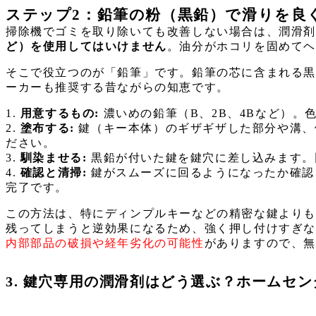
ステップ2：鉛筆の粉（黒鉛）で滑りを良
掃除機でゴミを取り除いても改善しない場合は、潤滑
ど）を使用してはいけません
。油分がホコリを固めて
そこで役立つのが「鉛筆」です。鉛筆の芯に含まれる
ーカーも推奨する昔ながらの知恵です。
1.
用意するもの:
濃いめの鉛筆（B、2B、4Bなど）。
2.
塗布する:
鍵（キー本体）のギザギザした部分や溝、
ださい。
3.
馴染ませる:
黒鉛が付いた鍵を鍵穴に差し込みます。
4.
確認と清掃:
鍵がスムーズに回るようになったか確認
完了です。
この方法は、特にディンプルキーなどの精密な鍵より
残ってしまうと逆効果になるため、強く押し付けすぎ
内部部品の破損や経年劣化の可能性
がありますので、
3. 鍵穴専用の潤滑剤はどう選ぶ？ホームセ