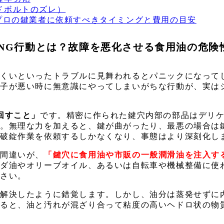
ドボルトのズレ）
？プロの鍵業者に依頼すべきタイミングと費用の目安
いNG行動とは？故障を悪化させる食用油の危険
にくいといったトラブルに見舞われるとパニックになって
調子が悪い時に無意識にやってしまいがちな行動が、実は
回すこと」
です。精密に作られた鍵穴内部の部品はデリ
す。無理な力を加えると、鍵が曲がったり、最悪の場合は
や破錠作業を依頼するしかなくなり、事態はより深刻化し
の間違いが、
「鍵穴に食用油や市販の一般潤滑油を注入す
ラダ油やオリーブオイル、あるいは自転車や機械整備に使
ださい。
、解決したように錯覚します。しかし、油分は蒸発せずに
すると、油と汚れが混ざり合って粘度の高いヘドロ状の物