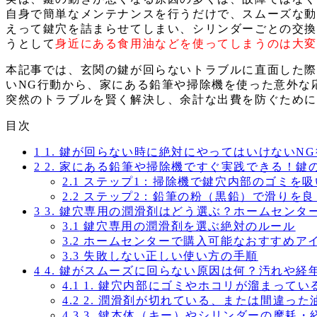
自身で簡単なメンテナンスを行うだけで、スムーズな
えって鍵穴を詰まらせてしまい、シリンダーごとの交
うとして
身近にある食用油などを使ってしまうのは大
本記事では、玄関の鍵が回らないトラブルに直面した
いNG行動から、家にある鉛筆や掃除機を使った意外な
突然のトラブルを賢く解決し、余計な出費を防ぐため
目次
1
1. 鍵が回らない時に絶対にやってはいけないN
2
2. 家にある鉛筆や掃除機ですぐ実践できる！
2.1
ステップ1：掃除機で鍵穴内部のゴミを吸
2.2
ステップ2：鉛筆の粉（黒鉛）で滑りを良
3
3. 鍵穴専用の潤滑剤はどう選ぶ？ホームセン
3.1
鍵穴専用の潤滑剤を選ぶ絶対のルール
3.2
ホームセンターで購入可能なおすすめア
3.3
失敗しない正しい使い方の手順
4
4. 鍵がスムーズに回らない原因は何？汚れや
4.1
1. 鍵穴内部にゴミやホコリが溜まってい
4.2
2. 潤滑剤が切れている、または間違った
4.3
3. 鍵本体（キー）やシリンダーの摩耗・