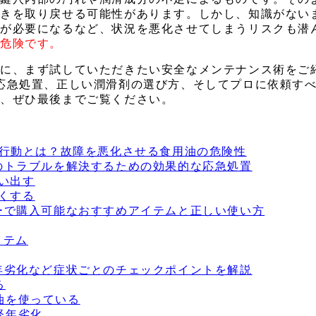
動きを取り戻せる可能性があります。しかし、知識がない
換が必要になるなど、状況を悪化させてしまうリスクも潜
変危険です。
際に、まず試していただきたい安全なメンテナンス術をご
応急処置、正しい潤滑剤の選び方、そしてプロに依頼す
に、ぜひ最後までご覧ください。
G行動とは？故障を悪化させる食用油の危険性
鍵のトラブルを解決するための効果的な応急処置
い出す
くする
ターで購入可能なおすすめアイテムと正しい使い方
イテム
経年劣化など症状ごとのチェックポイントを解説
る
油を使っている
経年劣化