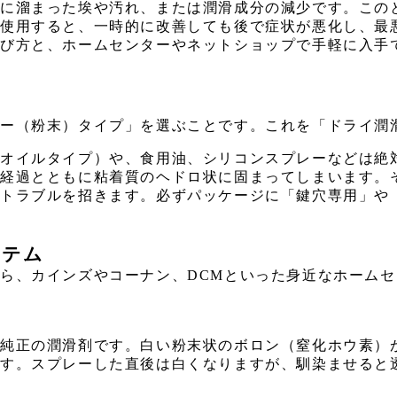
に溜まった埃や汚れ、または潤滑成分の減少です。この
を使用すると、一時的に改善しても後で症状が悪化し、最
選び方と、ホームセンターやネットショップで手軽に入手
ー（粉末）タイプ」を選ぶことです。これを「ドライ潤
（オイルタイプ）や、食用油、シリコンスプレーなどは絶
の経過とともに粘着質のヘドロ状に固まってしまいます。
るトラブルを招きます。必ずパッケージに「鍵穴専用」や
イテム
、カインズやコーナン、DCMといった身近なホームセン
る純正の潤滑剤です。白い粉末状のボロン（窒化ホウ素）
です。スプレーした直後は白くなりますが、馴染ませると