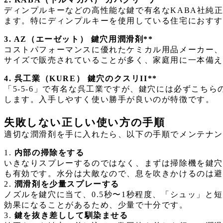
ディンプルキーなどの高性能な鍵で有名なKABA社純
ます。特にディンプルキーを使用している住宅におす
3. AZ（エーゼット） 鍵穴用潤滑剤**
コストパフォーマンスに優れたケミカル用品メーカー、
サイズで販売されていることが多く、家庭用に一本備え
4. 呉工業（KURE） 鍵穴のクスリII**
「5-5-6」で有名な呉工業ですが、鍵穴には必ずこ
します。入手しやすく使い勝手が良いのが特徴です。
失敗しない正しい使い方の手順
適切な潤滑剤を手に入れたら、以下の手順でメンテナ
1.
内部の掃除をする
いきなりスプレーするのではなく、まずは掃除機を鍵
も有効です。水分は大敵なので、息を吹きかけるのは
2.
潤滑剤を少量スプレーする
ノズルを鍵穴に当て、0.5秒〜1秒程度、「シュッ」
効果になることがあるため、少量で十分です。
3.
鍵を抜き差しして馴染ませる