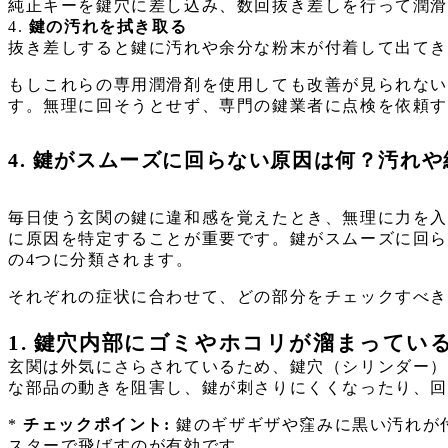
純正キーを鍵穴に差し込み、数回抜き差しを行って潤
4.
鍵の汚れを拭き取る
抜き差しすると鍵に汚れや余分な粉末が付着して出て
もしこれらの専用潤滑剤を使用しても改善が見られない
す。無理に回そうとせず、専門の鍵業者に点検を依頼
4. 鍵がスムーズに回らない原因は何？汚れ
毎日使う玄関の鍵に違和感を覚えたとき、無理に力を
に原因を特定することが重要です。鍵がスムーズに回
の4つに分類されます。
それぞれの症状に合わせて、どの部分をチェックすべ
1. 鍵穴内部にゴミやホコリが溜まってい
玄関は外気にさらされているため、鍵穴（シリンダー
な部品の動きを阻害し、鍵が刺さりにくくなったり、
*
チェックポイント:
鍵のギザギザや窪みに黒い汚れが
スターで飛ばすのが有効です。