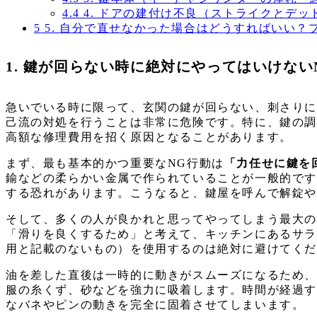
4.4
4. ドアの建付け不良（ストライクとデッ
5
5. 自分で直せなかった場合はどうすればいい
1. 鍵が回らない時に絶対にやってはいけな
急いでいる時に限って、玄関の鍵が回らない、刺さり
己流の対処を行うことは非常に危険です。特に、鍵の
高額な修理費用を招く原因となることがあります。
まず、最も基本的かつ重要なNG行動は
「力任せに鍵を
鍮などの柔らかい金属で作られていることが一般的で
する恐れがあります。こうなると、鍵屋を呼んで解錠
そして、多くの人が良かれと思ってやってしまう最大
「滑りを良くするため」と考えて、キッチンにあるサ
用と記載のないもの）を使用するのは絶対に避けてく
油を差した直後は一時的に動きがスムーズになるため
服の糸くず、砂などを強力に吸着します。時間が経過
なバネやピンの動きを完全に固着させてしまいます。