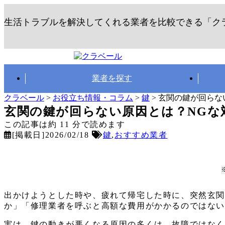
生活トラブルを解決してくれる業者を比較できる「ク
業者を探す
クラベール
>
お役立ち情報・コラム
>
鍵
>
玄関の鍵が回らな
玄関の鍵が回らない原因とは？NGな
この記事は約
11
分で読めます
[掲載日]2026/02/18
鍵
,
おすすめ業者
出かけようとした時や、疲れて帰宅した時に、突然玄
か」「修理業者を呼ぶと高額な費用がかかるのではな
実は、鍵の動きが悪くなる原因の多くは、故障ではな