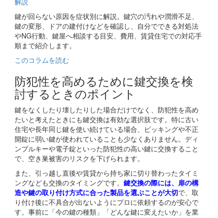
解説
鍵が回らない原因を症状別に解説。鍵穴の汚れや潤滑不足、
鍵の変形、ドアの建付けなどを確認し、自分でできる対処法
やNG行動、鍵屋へ相談する目安、費用、賃貸住宅での対応手
順まで紹介します。
このコラムを読む
防犯性を高めるために鍵交換を検
討するときのポイント
鍵をなくしたり壊したりした場合だけでなく、防犯性を高め
たいと考えたときにも鍵交換は有効な選択肢です。特に古い
住宅や長年同じ鍵を使い続けている場合、ピッキングや不正
開錠に弱い鍵が使われていることも少なくありません。ディ
ンプルキーや電子錠といった防犯性の高い鍵に交換すること
で、空き巣被害のリスクを下げられます。
また、引っ越し直後や賃貸から持ち家に切り替わったタイミ
ングなども交換のタイミングです。
鍵交換の際には、扉の構
造や鍵の取り付け方式に合った製品を選ぶことが大切
で、取
り付け後に不具合が出ないようにプロに依頼するのが安心で
す。事前に「今の鍵の種類」「どんな鍵に変えたいか」を業