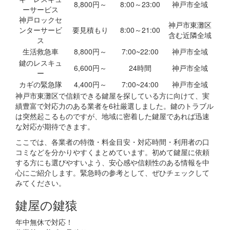
8,800円～
8:00～23:00
神戸市全域
ーサービス
神戸ロックセ
神戸市東灘区
ンターサービ
要見積もり
8:00～21:00
含む近隣全域
ス
生活救急車
8,800円～
7:00~22:00
神戸市全域
鍵のレスキュ
6,600円～
24時間
神戸市全域
ー
カギの緊急隊
4,400円～
7:00~24:00
神戸市全域
神戸市東灘区で信頼できる鍵屋を探している方に向けて、実
績豊富で対応力のある業者を6社厳選しました。鍵のトラブル
は突然起こるものですが、地域に密着した鍵屋であれば迅速
な対応が期待できます。
ここでは、各業者の特徴・料金目安・対応時間・利用者の口
コミなどを分かりやすくまとめています。初めて鍵屋に依頼
する方にも選びやすいよう、安心感や信頼性のある情報を中
心にご紹介します。緊急時の参考として、ぜひチェックして
みてください。
鍵屋の鍵猿
年中無休で対応！