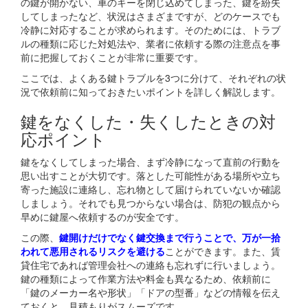
の鍵が開かない、車のキーを閉じ込めてしまった、鍵を紛失
してしまったなど、状況はさまざまですが、どのケースでも
冷静に対応することが求められます。そのためには、トラブ
ルの種類に応じた対処法や、業者に依頼する際の注意点を事
前に把握しておくことが非常に重要です。
ここでは、よくある鍵トラブルを3つに分けて、それぞれの状
況で依頼前に知っておきたいポイントを詳しく解説します。
鍵をなくした・失くしたときの対
応ポイント
鍵をなくしてしまった場合、まず冷静になって直前の行動を
思い出すことが大切です。落とした可能性がある場所や立ち
寄った施設に連絡し、忘れ物として届けられていないか確認
しましょう。それでも見つからない場合は、防犯の観点から
早めに鍵屋へ依頼するのが安全です。
この際、
鍵開けだけでなく鍵交換まで行うことで、万が一拾
われて悪用されるリスクを避ける
ことができます。また、賃
貸住宅であれば管理会社への連絡も忘れずに行いましょう。
鍵の種類によって作業方法や料金も異なるため、依頼前に
「鍵のメーカー名や形状」「ドアの型番」などの情報を伝え
ておくと、見積もりがスムーズです。