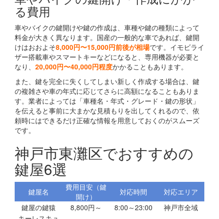
る費用
車やバイクの鍵開けや鍵の作成は、車種や鍵の種類によって
料金が大きく異なります。国産の一般的な車であれば、鍵開
けはおおよそ
8,000円〜15,000円前後が相場
です。イモビライ
ザー搭載車やスマートキーなどになると、専用機器が必要と
なり、
20,000円〜40,000円程度
かかることもあります。
また、鍵を完全に失くしてしまい新しく作成する場合は、鍵
の複雑さや車の年式に応じてさらに高額になることもありま
す。業者によっては「車種名・年式・グレード・鍵の形状」
を伝えると事前に大まかな見積もりを出してくれるので、依
頼時にはできるだけ正確な情報を用意しておくのがスムーズ
です。
神戸市東灘区でおすすめの
鍵屋6選
費用目安（鍵
鍵屋名
対応時間
対応エリア
開け）
鍵屋の鍵猿
8,800円～
8:00～23:00
神戸市全域
キーレスキュ