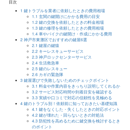
目次
1
鍵トラブルを業者に依頼したときの費用相場
1.1
玄関の鍵開けにかかる費用の目安
1.2
鍵の交換を依頼したときの料金相場
1.3
鍵の修理を依頼したときの費用相場
1.4
車やバイクの鍵開け・作成にかかる費用
2
神戸市東灘区でおすすめの鍵屋6選
2.1
鍵屋の鍵猿
2.2
キーレスキューサービス
2.3
神戸ロックセンターサービス
2.4
生活救急車
2.5
鍵のレスキュー
2.6
カギの緊急隊
3
鍵屋選びで失敗しないためのチェックポイント
3.1
料金や作業内容をきっちり説明してくれるか
3.2
サービス対応時間や到着目安を確認する
3.3
実績や口コミで対応の信頼性を見極める
4
鍵のトラブル別！依頼前に知っておきたい基礎知識
4.1
鍵をなくした・失くしたときの対応ポイント
4.2
鍵が壊れた・回らないときの対処法
4.3
防犯性を高めるために鍵交換を検討するとき
のポイント