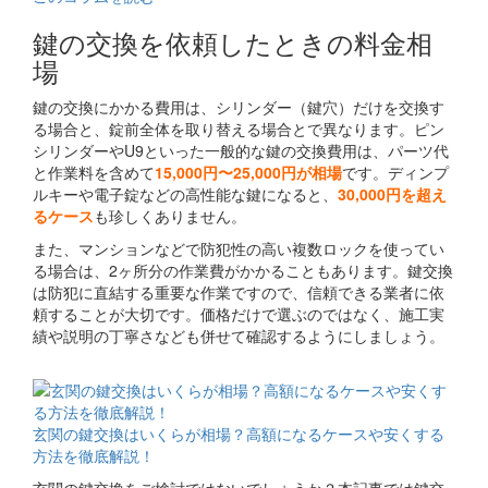
鍵の交換を依頼したときの料金相
場
鍵の交換にかかる費用は、シリンダー（鍵穴）だけを交換す
る場合と、錠前全体を取り替える場合とで異なります。ピン
シリンダーやU9といった一般的な鍵の交換費用は、パーツ代
と作業料を含めて
15,000円〜25,000円が相場
です。ディンプ
ルキーや電子錠などの高性能な鍵になると、
30,000円を超え
るケース
も珍しくありません。
また、マンションなどで防犯性の高い複数ロックを使ってい
る場合は、2ヶ所分の作業費がかかることもあります。鍵交換
は防犯に直結する重要な作業ですので、信頼できる業者に依
頼することが大切です。価格だけで選ぶのではなく、施工実
績や説明の丁寧さなども併せて確認するようにしましょう。
関連コラム
玄関の鍵交換はいくらが相場？高額になるケースや安くする
方法を徹底解説！