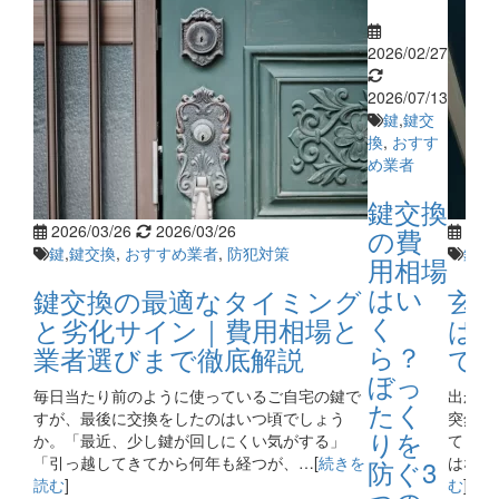
2026/02/27
2026/07/13
鍵
,
鍵交
換
,
おすす
め業者
鍵交換
2026/03/26
2026/03/26
2026
の費
鍵
,
鍵交換
,
おすすめ業者
,
防犯対策
鍵
,
お
用相場
はい
鍵交換の最適なタイミング
玄
く
と劣化サイン｜費用相場と
は
ら？
業者選びまで徹底解説
で
ぼっ
毎日当たり前のように使っているご自宅の鍵で
出かけ
たく
すが、最後に交換をしたのはいつ頃でしょう
突然玄
りを
か。「最近、少し鍵が回しにくい気がする」
てしま
「引っ越してきてから何年も経つが、…[
続きを
はない
防ぐ3
読む
]
む
]