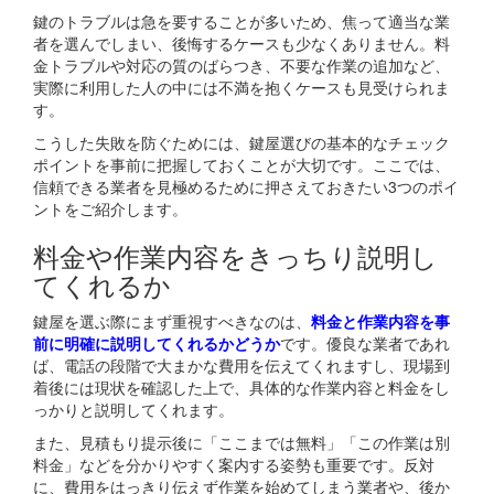
鍵のトラブルは急を要することが多いため、焦って適当な業
者を選んでしまい、後悔するケースも少なくありません。料
金トラブルや対応の質のばらつき、不要な作業の追加など、
実際に利用した人の中には不満を抱くケースも見受けられま
す。
こうした失敗を防ぐためには、鍵屋選びの基本的なチェック
ポイントを事前に把握しておくことが大切です。ここでは、
信頼できる業者を見極めるために押さえておきたい3つのポイ
ントをご紹介します。
料金や作業内容をきっちり説明し
てくれるか
鍵屋を選ぶ際にまず重視すべきなのは、
料金と作業内容を事
前に明確に説明してくれるかどうか
です。優良な業者であれ
ば、電話の段階で大まかな費用を伝えてくれますし、現場到
着後には現状を確認した上で、具体的な作業内容と料金をし
っかりと説明してくれます。
また、見積もり提示後に「ここまでは無料」「この作業は別
料金」などを分かりやすく案内する姿勢も重要です。反対
に、費用をはっきり伝えず作業を始めてしまう業者や、後か