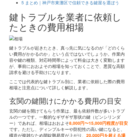
5
まとめ｜神戸市東灘区で信頼できる鍵屋を選ぼう
鍵トラブルを業者に依頼し
たときの費用相場
鍵トラブルが起きたとき、真っ先に気になるのが「どのくら
い費用がかかるのか」という点ではないでしょうか。作業内
容や鍵の種類、対応時間帯によって料金は大きく変動します
が、事前におおよその相場を知っておくことで、悪質な高額
請求を避ける手助けになります。
ここでは代表的な鍵トラブル別に、業者に依頼した際の費用
相場と注意点について詳しく解説します。
玄関の鍵開けにかかる費用の目安
玄関の鍵を開けてもらう作業は、最も依頼件数が多いトラブ
ルの一つです。一般的なギザギザ形状の鍵（ピンシリンダ
ー）であれば、相場はおおよそ
8,000円〜15,000円程度が目安
です。ただし、ディンプルキーや防犯性の高い鍵になると、
構造が複雑なため開錠難易度が上がり、
20,000円を超える場