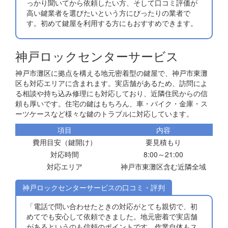
っかり聞いてから依頼したい方、そして口コミ評価が
高い鍵業者を選びたいという方にぴったりの業者で
す。初めて鍵屋を利用する方にもおすすめできます。
神戸ロックセンターサービス
神戸市灘区に拠点を構える地元密着型の鍵屋で、神戸市東灘
区も対応エリアに含まれます。実店舗があるため、訪問によ
る相談や持ち込み修理にも対応しており、近隣住民からの信
頼も厚いです。住宅の鍵はもちろん、車・バイク・金庫・ス
ーツケースなど様々な鍵のトラブルに対応しています。
項目
内容
費用目安（鍵開け）
要見積もり
対応時間
8:00～21:00
対応エリア
神戸市東灘区含む近隣全域
神戸ロックセンターサービスの口コミ・評判
「電話で問い合わせたときの対応がとても親切で、初
めてでも安心して依頼できました。地元密着で実店舗
があるというのも信頼のポイントです。作業自体もス