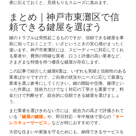
者に伝えておくと、見積もりもスムーズに進みます。
まとめ｜神戸市東灘区で信
頼できる鍵屋を選ぼう
鍵のトラブルは突然起こるものですが、信頼できる鍵屋を事
前に知っておくことで、いざというときの安心感がまったく
違います。神戸市東灘区には、スピーディーに対応してくれ
る業者や、費用の明確な業者、口コミ評価の高い業者など、
さまざまな特徴を持つ優良な鍵屋が存在します。
この記事で紹介した鍵屋6選は、いずれも実績と信頼性のある
業者ばかりですので、ご自身の状況やニーズに応じて最適な
業者を選ぶ参考にしてください。鍵の開錠や交換、修理とい
った作業は、技術力だけでなく対応の丁寧さも重要です。料
金だけで判断せず、総合的に信頼できる鍵屋を選びましょ
う。
まだ業者を選びきれない方には、総合力の高さで評価されて
いる
「鍵屋の鍵猿」
や、即日対応・年中無休で安心の
「キー
レスキューサービス」
などが特におすすめです。
大切な住まいや家族を守るためにも、納得できるサービスを