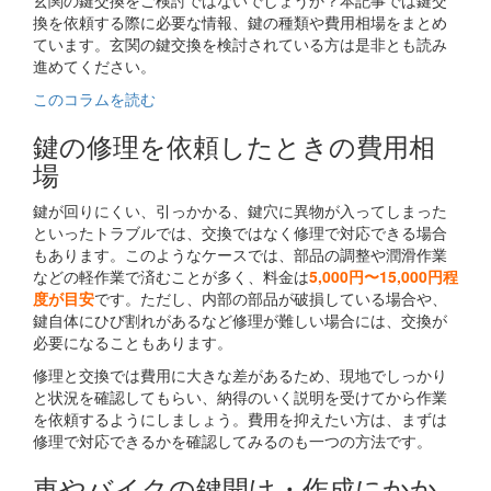
玄関の鍵交換をご検討ではないでしょうか？本記事では鍵交
換を依頼する際に必要な情報、鍵の種類や費用相場をまとめ
ています。玄関の鍵交換を検討されている方は是非とも読み
進めてください。
このコラムを読む
鍵の修理を依頼したときの費用相
場
鍵が回りにくい、引っかかる、鍵穴に異物が入ってしまった
といったトラブルでは、交換ではなく修理で対応できる場合
もあります。このようなケースでは、部品の調整や潤滑作業
などの軽作業で済むことが多く、料金は
5,000円〜15,000円程
度が目安
です。ただし、内部の部品が破損している場合や、
鍵自体にひび割れがあるなど修理が難しい場合には、交換が
必要になることもあります。
修理と交換では費用に大きな差があるため、現地でしっかり
と状況を確認してもらい、納得のいく説明を受けてから作業
を依頼するようにしましょう。費用を抑えたい方は、まずは
修理で対応できるかを確認してみるのも一つの方法です。
車やバイクの鍵開け・作成にかか