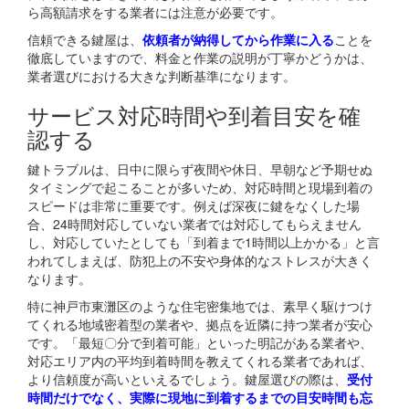
ら高額請求をする業者には注意が必要です。
信頼できる鍵屋は、
依頼者が納得してから作業に入る
ことを
徹底していますので、料金と作業の説明が丁寧かどうかは、
業者選びにおける大きな判断基準になります。
サービス対応時間や到着目安を確
認する
鍵トラブルは、日中に限らず夜間や休日、早朝など予期せぬ
タイミングで起こることが多いため、対応時間と現場到着の
スピードは非常に重要です。例えば深夜に鍵をなくした場
合、24時間対応していない業者では対応してもらえません
し、対応していたとしても「到着まで1時間以上かかる」と言
われてしまえば、防犯上の不安や身体的なストレスが大きく
なります。
特に神戸市東灘区のような住宅密集地では、素早く駆けつけ
てくれる地域密着型の業者や、拠点を近隣に持つ業者が安心
です。「最短〇分で到着可能」といった明記がある業者や、
対応エリア内の平均到着時間を教えてくれる業者であれば、
より信頼度が高いといえるでしょう。鍵屋選びの際は、
受付
時間だけでなく、実際に現地に到着するまでの目安時間も忘