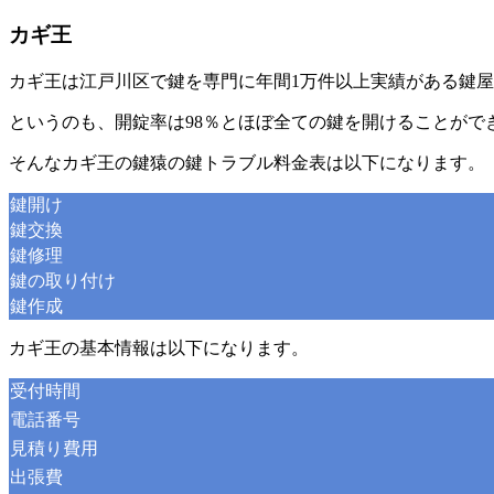
カギ王
カギ王は江戸川区で鍵を専門に年間1万件以上実績がある鍵
というのも、開錠率は98％とほぼ全ての鍵を開けることがで
そんなカギ王の鍵猿の鍵トラブル料金表は以下になります。
鍵開け
鍵交換
鍵修理
鍵の取り付け
鍵作成
カギ王の基本情報は以下になります。
受付時間
電話番号
見積り費用
出張費