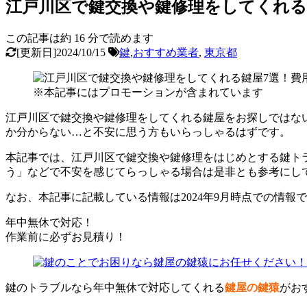
江戸川区で鍵交換や鍵修理をしてくれる
この記事は約
16
分で読めます
[更新日]2024/10/15
鍵
,
おすすめ業者
,
東京都
※本記事にはプロモーションが含まれています
江戸川区で鍵交換や鍵修理をしてくれる鍵屋をお探しではな
か分からない…と不安に思う方もいらっしゃるはずです。
本記事では、江戸川区で鍵交換や鍵修理をはじめとする鍵ト
う」などで不安を感じてらっしゃる場合は是非とも参考にし
なお、本記事に記載している情報は2024年9月時点での情
年中無休で対応！
作業前に必ずお見積り！
鍵のトラブルなら年中無休で対応してくれる
鍵屋の鍵猿
がお