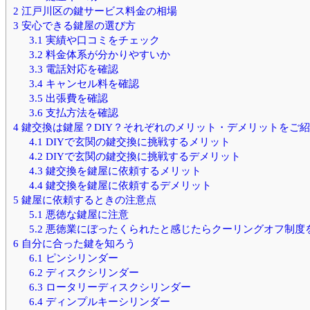
2
江戸川区の鍵サービス料金の相場
3
安心できる鍵屋の選び方
3.1
実績や口コミをチェック
3.2
料金体系が分かりやすいか
3.3
電話対応を確認
3.4
キャンセル料を確認
3.5
出張費を確認
3.6
支払方法を確認
4
鍵交換は鍵屋？DIY？それぞれのメリット・デメリットをご
4.1
DIYで玄関の鍵交換に挑戦するメリット
4.2
DIYで玄関の鍵交換に挑戦するデメリット
4.3
鍵交換を鍵屋に依頼するメリット
4.4
鍵交換を鍵屋に依頼するデメリット
5
鍵屋に依頼するときの注意点
5.1
悪徳な鍵屋に注意
5.2
悪徳業にぼったくられたと感じたらクーリングオフ制度
6
自分に合った鍵を知ろう
6.1
ピンシリンダー
6.2
ディスクシリンダー
6.3
ロータリーディスクシリンダー
6.4
ディンプルキーシリンダー