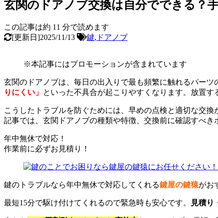
玄関のドアノブ交換は自分でできる？
この記事は約
11
分で読めます
[更新日]2025/11/13
鍵
,
ドアノブ
※本記事にはプロモーションが含まれています
玄関のドアノブは、毎日の出入りで最も頻繁に触れるパーツ
りにくい」
といった不具合が起こりやすくなります。放置す
こうしたトラブルを防ぐためには、早めの点検と適切な交換
記事では、玄関ドアノブの種類や特徴、交換前に確認すべき
年中無休で対応！
作業前に必ずお見積り！
鍵のトラブルなら年中無休で対応してくれる
鍵屋の鍵猿
がお
最短15分で駆け付けてくれるので緊急時も安心です。
見積り