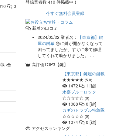
登録業者数
410
件掲載中！
310
0
今すぐ無料会員登録
新着の口コミ
2024/05/22
業者名：
【東京都】鍵
屋の鍵猿
急に鍵が開かなくなって
困ってましたが、すぐに来て修理
してくれて助かりました。 …
問い合
高評価TOP3【鍵】
【東京都】鍵屋の鍵猿
★★★★★
(5.0)
1472
1 [鍵]
永嘉ブルーロック
☆☆☆☆☆
(0)
1088
0 [鍵]
カギのトラブル特急隊
☆☆☆☆☆
(0)
1074
0 [鍵]
アクセスランキング