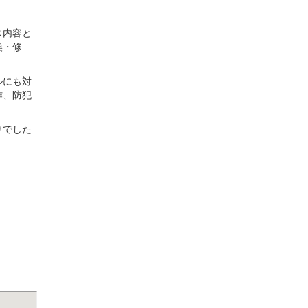
ス内容と
換・修
ルにも対
作、防犯
りでした