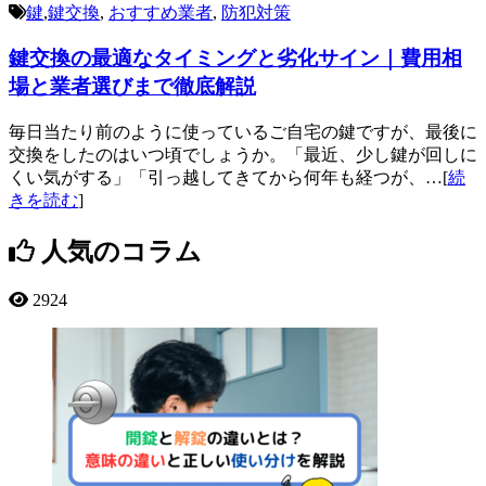
鍵
,
鍵交換
,
おすすめ業者
,
防犯対策
鍵交換の最適なタイミングと劣化サイン｜費用相
場と業者選びまで徹底解説
毎日当たり前のように使っているご自宅の鍵ですが、最後に
交換をしたのはいつ頃でしょうか。「最近、少し鍵が回しに
くい気がする」「引っ越してきてから何年も経つが、…[
続
きを読む
]
人気のコラム
2924