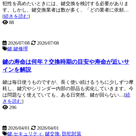
犯性を高めたいときには、鍵交換を検討する必要がありま
す。しかし、鍵交換業者は数が多く、「どの業者に依頼…
[
続きを読む
]
88
2026/07/08
2026/07/08
鍵
,
鍵修理
鍵の寿命は何年？交換時期の目安や寿命が近いサ
インを解説
鍵は毎日使うものですが、長く使い続けるうちに少しずつ摩
耗し、鍵穴やシリンダー内部の部品も劣化していきます。今
は問題なく使えていても、ある日突然、鍵が回らない…[
続
きを読む
]
296
2026/04/01
2026/04/01
鍵
,
セキュリティ
,
鍵交換
,
防犯対策