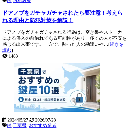
鍵
,
防犯対策
ドアノブをガチャガチャされたら要注意！考えら
れる理由と防犯対策を解説！
ドアノブをガチャガチャされる行為は、空き巣やストーカー
による侵入の前触れである可能性があり、多くの人が不安を
感じる出来事です。一方で、酔った人の勘違いや…[
続きを
読む
]
1483
2024/05/27
2026/07/28
鍵
,
千葉県
,
おすすめ業者