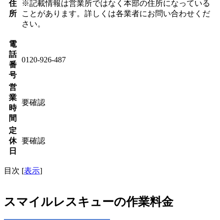
住
※記載情報は営業所ではなく本部の住所になっている
所
ことがあります。詳しくは各業者にお問い合わせくだ
さい。
電
話
0120-926-487
番
号
営
業
要確認
時
間
定
休
要確認
日
目次
[
表示
]
スマイルレスキューの作業料金