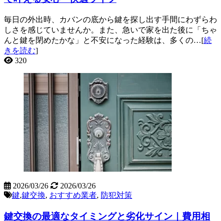
毎日の外出時、カバンの底から鍵を探し出す手間にわずらわ
しさを感じていませんか。また、急いで家を出た後に「ちゃ
んと鍵を閉めたかな」と不安になった経験は、多くの…[
続
きを読む
]
320
2026/03/26
2026/03/26
鍵
,
鍵交換
,
おすすめ業者
,
防犯対策
鍵交換の最適なタイミングと劣化サイン｜費用相