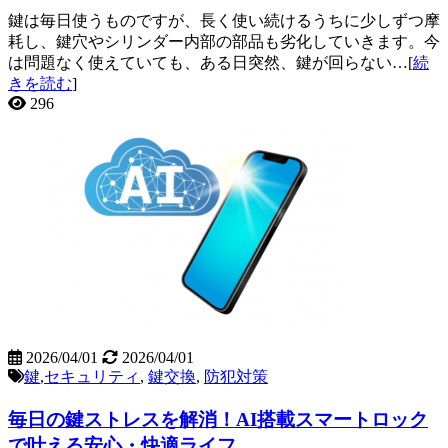
鍵は毎日使うものですが、長く使い続けるうちに少しずつ摩
耗し、鍵穴やシリンダー内部の部品も劣化していきます。今
は問題なく使えていても、ある日突然、鍵が回らない…[
続
きを読む
]
296
2026/04/01
2026/04/01
鍵
,
セキュリティ
,
鍵交換
,
防犯対策
毎日の鍵ストレスを解消！AI搭載スマートロック
で叶える安心・快適ライフ