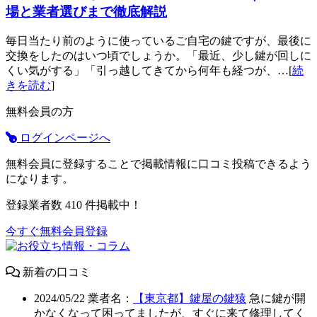
場と業者選びまで徹底解説
毎日当たり前のように使っているご自宅の鍵ですが、最後に
交換をしたのはいつ頃でしょうか。「最近、少し鍵が回しに
くい気がする」「引っ越してきてから何年も経つが、…[
続
きを読む
]
無料会員の方
ログインページへ
無料会員に登録することで掲載情報に口コミ投稿できるよう
になります。
登録業者数
410
件掲載中！
今すぐ無料会員登録
新着の口コミ
2024/05/22
業者名：
【東京都】鍵屋の鍵猿
急に鍵が開
かなくなって困ってましたが、すぐに来て修理してく