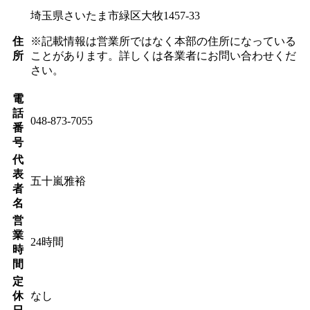
埼玉県さいたま市緑区大牧1457-33
住
※記載情報は営業所ではなく本部の住所になっている
所
ことがあります。詳しくは各業者にお問い合わせくだ
さい。
電
話
048-873-7055
番
号
代
表
五十嵐雅裕
者
名
営
業
24時間
時
間
定
休
なし