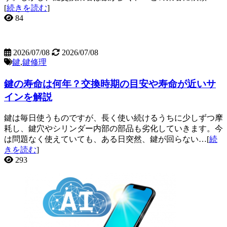
[
続きを読む
]
84
2026/07/08
2026/07/08
鍵
,
鍵修理
鍵の寿命は何年？交換時期の目安や寿命が近いサ
インを解説
鍵は毎日使うものですが、長く使い続けるうちに少しずつ摩
耗し、鍵穴やシリンダー内部の部品も劣化していきます。今
は問題なく使えていても、ある日突然、鍵が回らない…[
続
きを読む
]
293