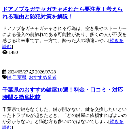
ドアノブをガチャガチャされたら要注意！考えら
れる理由と防犯対策を解説！
ドアノブをガチャガチャされる行為は、空き巣やストーカー
による侵入の前触れである可能性があり、多くの人が不安を
感じる出来事です。一方で、酔った人の勘違いや…[
続きを
読む
]
1480
2024/05/27
2026/07/28
鍵
,
千葉県
,
おすすめ業者
千葉県のおすすめ鍵屋10選！料金・口コミ・対応
時間を徹底比較
千葉県で鍵をなくした、鍵が開かない、鍵を交換したいとい
ったトラブルが起きたとき、「どの鍵屋に依頼すればよいの
か分からない」と悩む方も多いのではないでしょ…[
続きを
読む
]