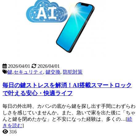
2026/04/01
2026/04/01
鍵
,
セキュリティ
,
鍵交換
,
防犯対策
毎日の鍵ストレスを解消！AI搭載スマートロック
で叶える安心・快適ライフ
毎日の外出時、カバンの底から鍵を探し出す手間にわずらわ
しさを感じていませんか。また、急いで家を出た後に「ちゃ
んと鍵を閉めたかな」と不安になった経験は、多くの…[
続
きを読む
]
316