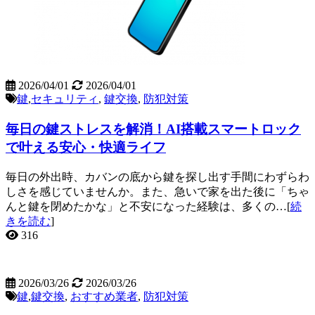
2026/04/01
2026/04/01
鍵
,
セキュリティ
,
鍵交換
,
防犯対策
毎日の鍵ストレスを解消！AI搭載スマートロック
で叶える安心・快適ライフ
毎日の外出時、カバンの底から鍵を探し出す手間にわずらわ
しさを感じていませんか。また、急いで家を出た後に「ちゃ
んと鍵を閉めたかな」と不安になった経験は、多くの…[
続
きを読む
]
316
2026/03/26
2026/03/26
鍵
,
鍵交換
,
おすすめ業者
,
防犯対策