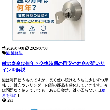
2026/07/08
2026/07/08
鍵
,
鍵修理
鍵の寿命は何年？交換時期の目安や寿命が近いサ
インを解説
鍵は毎日使うものですが、長く使い続けるうちに少しずつ摩
耗し、鍵穴やシリンダー内部の部品も劣化していきます。今
は問題なく使えていても、ある日突然、鍵が回らない…[
続
きを読む
]
293