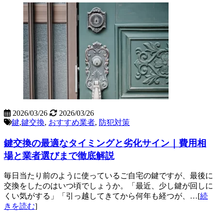
2026/03/26
2026/03/26
鍵
,
鍵交換
,
おすすめ業者
,
防犯対策
鍵交換の最適なタイミングと劣化サイン｜費用相
場と業者選びまで徹底解説
毎日当たり前のように使っているご自宅の鍵ですが、最後に
交換をしたのはいつ頃でしょうか。「最近、少し鍵が回しに
くい気がする」「引っ越してきてから何年も経つが、…[
続
きを読む
]