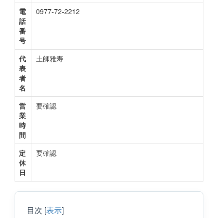
電
0977-72-2212
話
番
号
代
土師雅寿
表
者
名
営
要確認
業
時
間
定
要確認
休
日
目次
[
表示
]