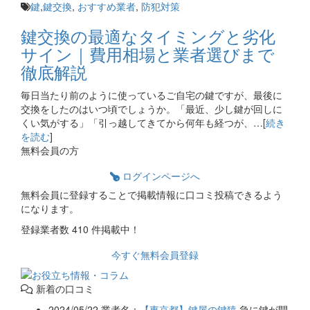
鍵
,
鍵交換
,
おすすめ業者
,
防犯対策
鍵交換の最適なタイミングと劣化
サイン｜費用相場と業者選びまで
徹底解説
毎日当たり前のように使っているご自宅の鍵ですが、最後に
交換をしたのはいつ頃でしょうか。「最近、少し鍵が回しに
くい気がする」「引っ越してきてから何年も経つが、…[
続き
を読む
]
無料会員の方
ログインページへ
無料会員に登録することで掲載情報に口コミ投稿できるよう
になります。
登録業者数
410
件掲載中！
今すぐ無料会員登録
新着の口コミ
2024/05/22
業者名：
【東京都】鍵屋の鍵猿
急に鍵が開