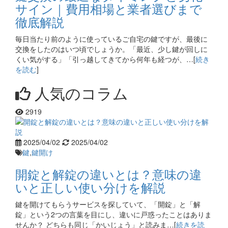
サイン｜費用相場と業者選びまで
徹底解説
毎日当たり前のように使っているご自宅の鍵ですが、最後に
交換をしたのはいつ頃でしょうか。「最近、少し鍵が回しに
くい気がする」「引っ越してきてから何年も経つが、…[
続き
を読む
]
人気のコラム
2919
2025/04/02
2025/04/02
鍵
,
鍵開け
開錠と解錠の違いとは？意味の違
いと正しい使い分けを解説
鍵を開けてもらうサービスを探していて、「開錠」と「解
錠」という2つの言葉を目にし、違いに戸惑ったことはありま
せんか？ どちらも同じ「かいじょう」と読みま…[
続きを読