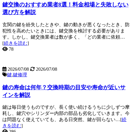
鍵交換のおすすめ業者8選！料金相場と失敗しない
選び方を解説
玄関の鍵を紛失したときや、鍵の動きが悪くなったとき、防
犯性を高めたいときには、鍵交換を検討する必要がありま
す。しかし、鍵交換業者は数が多く、「どの業者に依頼…
[
続きを読む
]
78
2026/07/08
2026/07/08
鍵
,
鍵修理
鍵の寿命は何年？交換時期の目安や寿命が近いサ
インを解説
鍵は毎日使うものですが、長く使い続けるうちに少しずつ摩
耗し、鍵穴やシリンダー内部の部品も劣化していきます。今
は問題なく使えていても、ある日突然、鍵が回らない…[
続
きを読む
]
286