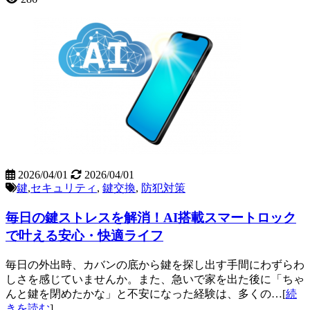
2026/04/01
2026/04/01
鍵
,
セキュリティ
,
鍵交換
,
防犯対策
毎日の鍵ストレスを解消！AI搭載スマートロック
で叶える安心・快適ライフ
毎日の外出時、カバンの底から鍵を探し出す手間にわずらわ
しさを感じていませんか。また、急いで家を出た後に「ちゃ
んと鍵を閉めたかな」と不安になった経験は、多くの…[
続
きを読む
]