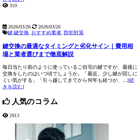
310
2026/03/26
2026/03/26
鍵
,
鍵交換
,
おすすめ業者
,
防犯対策
鍵交換の最適なタイミングと劣化サイン｜費用相
場と業者選びまで徹底解説
毎日当たり前のように使っているご自宅の鍵ですが、最後に
交換をしたのはいつ頃でしょうか。「最近、少し鍵が回しに
くい気がする」「引っ越してきてから何年も経つが、…[
続
きを読む
]
人気のコラム
2913