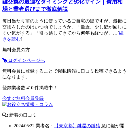
鍵交換の最適なタイミングと劣化サイン｜費用相
場と業者選びまで徹底解説
毎日当たり前のように使っているご自宅の鍵ですが、最後に
交換をしたのはいつ頃でしょうか。「最近、少し鍵が回しに
くい気がする」「引っ越してきてから何年も経つが、…[
続
きを読む
]
無料会員の方
ログインページへ
無料会員に登録することで掲載情報に口コミ投稿できるよう
になります。
登録業者数
410
件掲載中！
今すぐ無料会員登録
新着の口コミ
2024/05/22
業者名：
【東京都】鍵屋の鍵猿
急に鍵が開