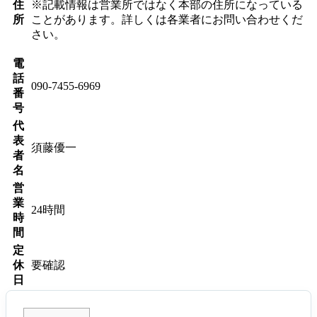
住
※記載情報は営業所ではなく本部の住所になっている
所
ことがあります。詳しくは各業者にお問い合わせくだ
さい。
電
話
090-7455-6969
番
号
代
表
須藤優一
者
名
営
業
24時間
時
間
定
休
要確認
日