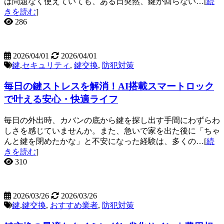
は問題なく使えていても、ある日突然、鍵が回らない…[
続
きを読む
]
286
2026/04/01
2026/04/01
鍵
,
セキュリティ
,
鍵交換
,
防犯対策
毎日の鍵ストレスを解消！AI搭載スマートロック
で叶える安心・快適ライフ
毎日の外出時、カバンの底から鍵を探し出す手間にわずらわ
しさを感じていませんか。また、急いで家を出た後に「ちゃ
んと鍵を閉めたかな」と不安になった経験は、多くの…[
続
きを読む
]
310
2026/03/26
2026/03/26
鍵
,
鍵交換
,
おすすめ業者
,
防犯対策