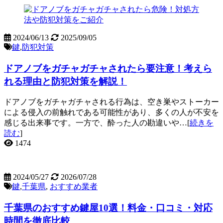
2024/06/13
2025/09/05
鍵
,
防犯対策
ドアノブをガチャガチャされたら要注意！考えら
れる理由と防犯対策を解説！
ドアノブをガチャガチャされる行為は、空き巣やストーカー
による侵入の前触れである可能性があり、多くの人が不安を
感じる出来事です。一方で、酔った人の勘違いや…[
続きを
読む
]
1474
2024/05/27
2026/07/28
鍵
,
千葉県
,
おすすめ業者
千葉県のおすすめ鍵屋10選！料金・口コミ・対応
時間を徹底比較