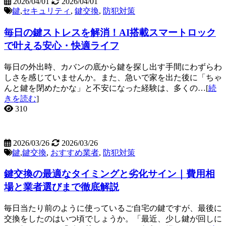
2026/04/01
2026/04/01
鍵
,
セキュリティ
,
鍵交換
,
防犯対策
毎日の鍵ストレスを解消！AI搭載スマートロック
で叶える安心・快適ライフ
毎日の外出時、カバンの底から鍵を探し出す手間にわずらわ
しさを感じていませんか。また、急いで家を出た後に「ちゃ
んと鍵を閉めたかな」と不安になった経験は、多くの…[
続
きを読む
]
310
2026/03/26
2026/03/26
鍵
,
鍵交換
,
おすすめ業者
,
防犯対策
鍵交換の最適なタイミングと劣化サイン｜費用相
場と業者選びまで徹底解説
毎日当たり前のように使っているご自宅の鍵ですが、最後に
交換をしたのはいつ頃でしょうか。「最近、少し鍵が回しに