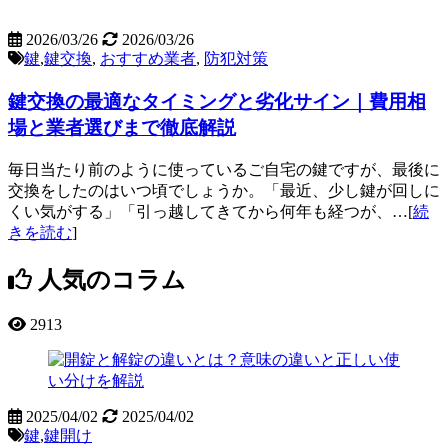
2026/03/26
2026/03/26
鍵
,
鍵交換
,
おすすめ業者
,
防犯対策
鍵交換の最適なタイミングと劣化サイン｜費用相
場と業者選びまで徹底解説
毎日当たり前のように使っているご自宅の鍵ですが、最後に
交換をしたのはいつ頃でしょうか。「最近、少し鍵が回しに
くい気がする」「引っ越してきてから何年も経つが、…[
続
きを読む
]
人気のコラム
2913
2025/04/02
2025/04/02
鍵
,
鍵開け