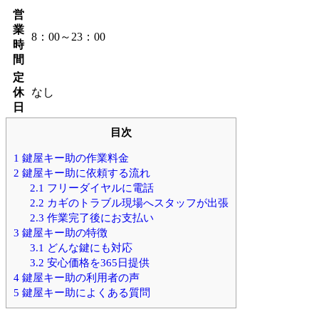
営
業
8：00～23：00
時
間
定
休
なし
日
目次
1
鍵屋キー助の作業料金
2
鍵屋キー助に依頼する流れ
2.1
フリーダイヤルに電話
2.2
カギのトラブル現場へスタッフが出張
2.3
作業完了後にお支払い
3
鍵屋キー助の特徴
3.1
どんな鍵にも対応
3.2
安心価格を365日提供
4
鍵屋キー助の利用者の声
5
鍵屋キー助によくある質問