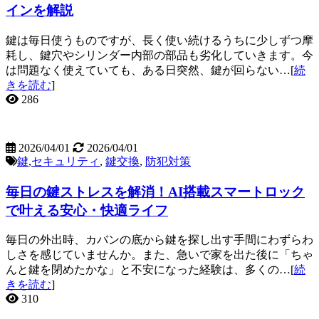
インを解説
鍵は毎日使うものですが、長く使い続けるうちに少しずつ摩
耗し、鍵穴やシリンダー内部の部品も劣化していきます。今
は問題なく使えていても、ある日突然、鍵が回らない…[
続
きを読む
]
286
2026/04/01
2026/04/01
鍵
,
セキュリティ
,
鍵交換
,
防犯対策
毎日の鍵ストレスを解消！AI搭載スマートロック
で叶える安心・快適ライフ
毎日の外出時、カバンの底から鍵を探し出す手間にわずらわ
しさを感じていませんか。また、急いで家を出た後に「ちゃ
んと鍵を閉めたかな」と不安になった経験は、多くの…[
続
きを読む
]
310