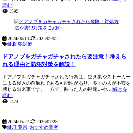
読む
]
1595
2024/06/13
2025/09/05
鍵
,
防犯対策
ドアノブをガチャガチャされたら要注意！考えら
れる理由と防犯対策を解説！
ドアノブをガチャガチャされる行為は、空き巣やストーカー
による侵入の前触れである可能性があり、多くの人が不安を
感じる出来事です。一方で、酔った人の勘違いや…[
続きを
読む
]
1474
2024/05/27
2026/07/28
鍵
,
千葉県
,
おすすめ業者