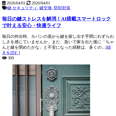
2026/04/01
2026/04/01
鍵
,
セキュリティ
,
鍵交換
,
防犯対策
毎日の鍵ストレスを解消！AI搭載スマートロック
で叶える安心・快適ライフ
毎日の外出時、カバンの底から鍵を探し出す手間にわずらわ
しさを感じていませんか。また、急いで家を出た後に「ちゃ
んと鍵を閉めたかな」と不安になった経験は、多くの…[
続
きを読む
]
309