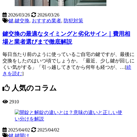
2026/03/26
2026/03/26
鍵
,
鍵交換
,
おすすめ業者
,
防犯対策
鍵交換の最適なタイミングと劣化サイン｜費用相
場と業者選びまで徹底解説
毎日当たり前のように使っているご自宅の鍵ですが、最後に
交換をしたのはいつ頃でしょうか。「最近、少し鍵が回しに
くい気がする」「引っ越してきてから何年も経つが、…[
続
きを読む
]
人気のコラム
2910
2025/04/02
2025/04/02
鍵
,
鍵開け