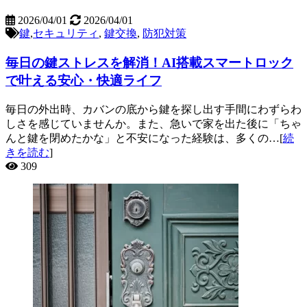
2026/04/01
2026/04/01
鍵
,
セキュリティ
,
鍵交換
,
防犯対策
毎日の鍵ストレスを解消！AI搭載スマートロック
で叶える安心・快適ライフ
毎日の外出時、カバンの底から鍵を探し出す手間にわずらわ
しさを感じていませんか。また、急いで家を出た後に「ちゃ
んと鍵を閉めたかな」と不安になった経験は、多くの…[
続
きを読む
]
309