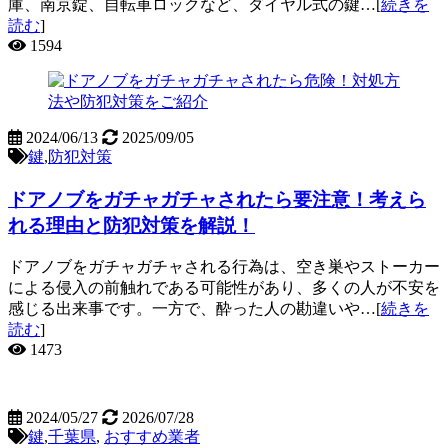
庫、南京錠、自転車ロックなど、ダイヤル式の鍵…[
続きを
読む
]
1594
2024/06/13
2025/09/05
鍵
,
防犯対策
ドアノブをガチャガチャされたら要注意！考えら
れる理由と防犯対策を解説！
ドアノブをガチャガチャされる行為は、空き巣やストーカー
による侵入の前触れである可能性があり、多くの人が不安を
感じる出来事です。一方で、酔った人の勘違いや…[
続きを
読む
]
1473
2024/05/27
2026/07/28
鍵
,
千葉県
,
おすすめ業者