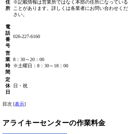
住
※記載情報は営業所ではなく本部の住所になっている
所
ことがあります。詳しくは各業者にお問い合わせくだ
さい。
電
話
026-227-6160
番
号
営
業
8：30～20：00
時
※土曜日：8：30～18：00
間
定
休
日・祝
日
目次
[
表示
]
アライキーセンターの作業料金