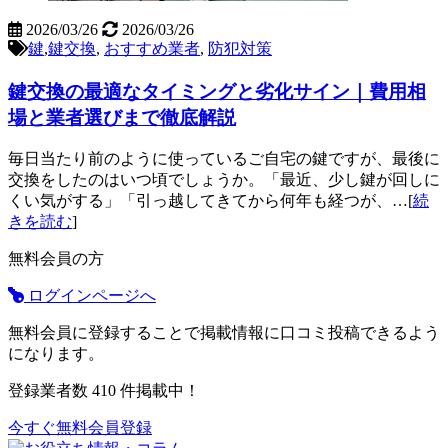
2026/03/26
2026/03/26
鍵
,
鍵交換
,
おすすめ業者
,
防犯対策
鍵交換の最適なタイミングと劣化サイン｜費用相
場と業者選びまで徹底解説
毎日当たり前のように使っているご自宅の鍵ですが、最後に
交換をしたのはいつ頃でしょうか。「最近、少し鍵が回しに
くい気がする」「引っ越してきてから何年も経つが、…[
続
きを読む
]
無料会員の方
ログインページへ
無料会員に登録することで掲載情報に口コミ投稿できるよう
になります。
登録業者数
410
件掲載中！
今すぐ無料会員登録