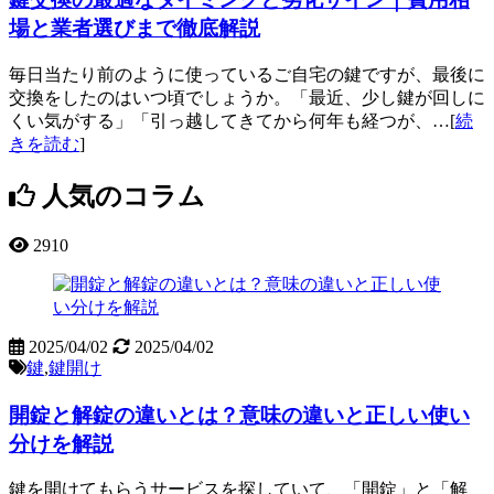
場と業者選びまで徹底解説
毎日当たり前のように使っているご自宅の鍵ですが、最後に
交換をしたのはいつ頃でしょうか。「最近、少し鍵が回しに
くい気がする」「引っ越してきてから何年も経つが、…[
続
きを読む
]
人気のコラム
2910
2025/04/02
2025/04/02
鍵
,
鍵開け
開錠と解錠の違いとは？意味の違いと正しい使い
分けを解説
鍵を開けてもらうサービスを探していて、「開錠」と「解