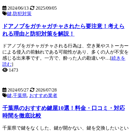
2024/06/13
2025/09/05
鍵
,
防犯対策
ドアノブをガチャガチャされたら要注意！考えら
れる理由と防犯対策を解説！
ドアノブをガチャガチャされる行為は、空き巣やストーカー
による侵入の前触れである可能性があり、多くの人が不安を
感じる出来事です。一方で、酔った人の勘違いや…[
続きを
読む
]
1473
2024/05/27
2026/07/28
鍵
,
千葉県
,
おすすめ業者
千葉県のおすすめ鍵屋10選！料金・口コミ・対応
時間を徹底比較
千葉県で鍵をなくした、鍵が開かない、鍵を交換したいとい