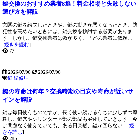
鍵交換のおすすめ業者8選！料金相場と失敗しない
選び方を解説
玄関の鍵を紛失したときや、鍵の動きが悪くなったとき、防
犯性を高めたいときには、鍵交換を検討する必要がありま
す。しかし、鍵交換業者は数が多く、「どの業者に依頼…
[
続きを読む
]
77
2026/07/08
2026/07/08
鍵
,
鍵修理
鍵の寿命は何年？交換時期の目安や寿命が近いサ
インを解説
鍵は毎日使うものですが、長く使い続けるうちに少しずつ摩
耗し、鍵穴やシリンダー内部の部品も劣化していきます。今
は問題なく使えていても、ある日突然、鍵が回らない…[
続
きを読む
]
285