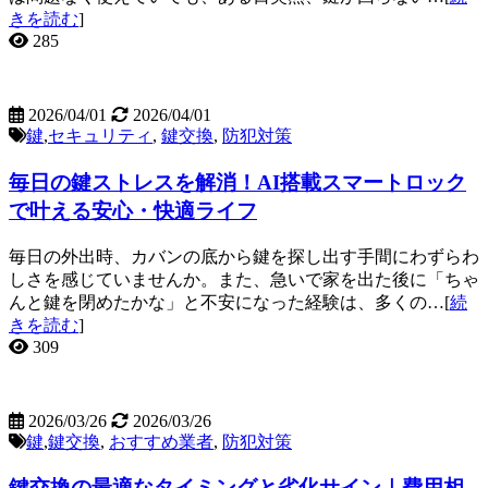
きを読む
]
285
2026/04/01
2026/04/01
鍵
,
セキュリティ
,
鍵交換
,
防犯対策
毎日の鍵ストレスを解消！AI搭載スマートロック
で叶える安心・快適ライフ
毎日の外出時、カバンの底から鍵を探し出す手間にわずらわ
しさを感じていませんか。また、急いで家を出た後に「ちゃ
んと鍵を閉めたかな」と不安になった経験は、多くの…[
続
きを読む
]
309
2026/03/26
2026/03/26
鍵
,
鍵交換
,
おすすめ業者
,
防犯対策
鍵交換の最適なタイミングと劣化サイン｜費用相