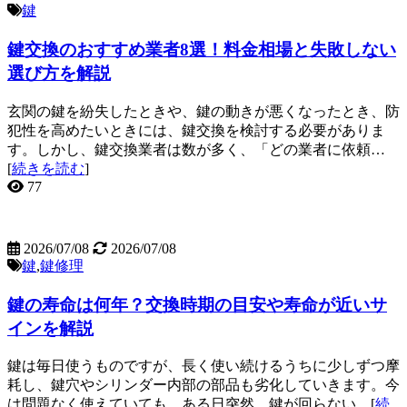
鍵
鍵交換のおすすめ業者8選！料金相場と失敗しない
選び方を解説
玄関の鍵を紛失したときや、鍵の動きが悪くなったとき、防
犯性を高めたいときには、鍵交換を検討する必要がありま
す。しかし、鍵交換業者は数が多く、「どの業者に依頼…
[
続きを読む
]
77
2026/07/08
2026/07/08
鍵
,
鍵修理
鍵の寿命は何年？交換時期の目安や寿命が近いサ
インを解説
鍵は毎日使うものですが、長く使い続けるうちに少しずつ摩
耗し、鍵穴やシリンダー内部の部品も劣化していきます。今
は問題なく使えていても、ある日突然、鍵が回らない…[
続