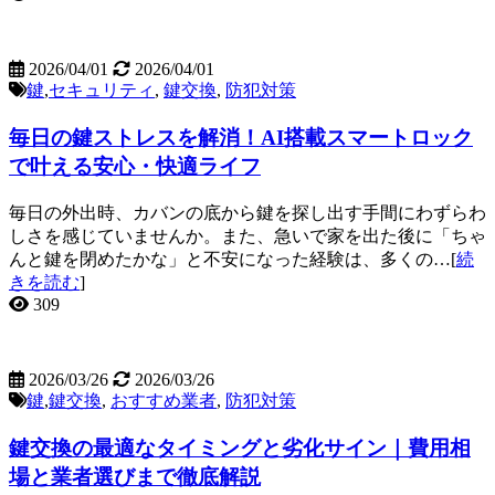
2026/04/01
2026/04/01
鍵
,
セキュリティ
,
鍵交換
,
防犯対策
毎日の鍵ストレスを解消！AI搭載スマートロック
で叶える安心・快適ライフ
毎日の外出時、カバンの底から鍵を探し出す手間にわずらわ
しさを感じていませんか。また、急いで家を出た後に「ちゃ
んと鍵を閉めたかな」と不安になった経験は、多くの…[
続
きを読む
]
309
2026/03/26
2026/03/26
鍵
,
鍵交換
,
おすすめ業者
,
防犯対策
鍵交換の最適なタイミングと劣化サイン｜費用相
場と業者選びまで徹底解説