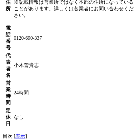
住
※記載情報は営業所ではなく本部の住所になっている
所
ことがあります。詳しくは各業者にお問い合わせくだ
さい。
電
話
0120-690-337
番
号
代
表
小木曽貴志
者
名
営
業
24時間
時
間
定
休
なし
日
目次
[
表示
]