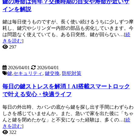
鍵の寿命は何年？交換時期の目安や寿命が近いサ
インを解説
鍵は毎日使うものですが、長く使い続けるうちに少しずつ摩
耗し、鍵穴やシリンダー内部の部品も劣化していきます。今
は問題なく使えていても、ある日突然、鍵が回らない…[
続
きを読む
]
297
2026/04/01
2026/04/01
鍵
,
セキュリティ
,
鍵交換
,
防犯対策
毎日の鍵ストレスを解消！AI搭載スマートロック
で叶える安心・快適ライフ
毎日の外出時、カバンの底から鍵を探し出す手間にわずらわ
しさを感じていませんか。また、急いで家を出た後に「ちゃ
んと鍵を閉めたかな」と不安になった経験は、多くの…[
続
きを読む
]
322