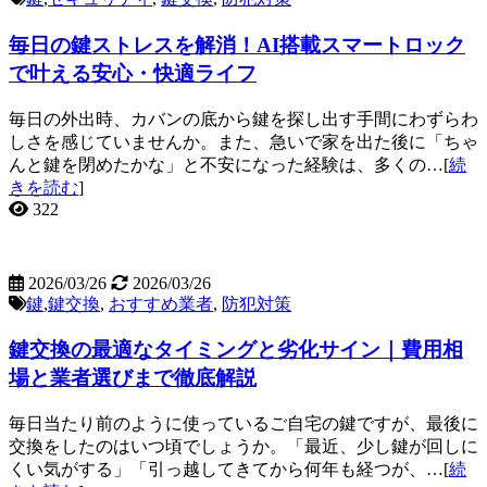
毎日の鍵ストレスを解消！AI搭載スマートロック
で叶える安心・快適ライフ
毎日の外出時、カバンの底から鍵を探し出す手間にわずらわ
しさを感じていませんか。また、急いで家を出た後に「ちゃ
んと鍵を閉めたかな」と不安になった経験は、多くの…[
続
きを読む
]
322
2026/03/26
2026/03/26
鍵
,
鍵交換
,
おすすめ業者
,
防犯対策
鍵交換の最適なタイミングと劣化サイン｜費用相
場と業者選びまで徹底解説
毎日当たり前のように使っているご自宅の鍵ですが、最後に
交換をしたのはいつ頃でしょうか。「最近、少し鍵が回しに
くい気がする」「引っ越してきてから何年も経つが、…[
続