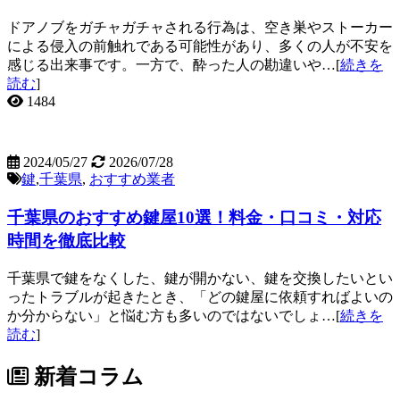
ドアノブをガチャガチャされる行為は、空き巣やストーカー
による侵入の前触れである可能性があり、多くの人が不安を
感じる出来事です。一方で、酔った人の勘違いや…[
続きを
読む
]
1484
2024/05/27
2026/07/28
鍵
,
千葉県
,
おすすめ業者
千葉県のおすすめ鍵屋10選！料金・口コミ・対応
時間を徹底比較
千葉県で鍵をなくした、鍵が開かない、鍵を交換したいとい
ったトラブルが起きたとき、「どの鍵屋に依頼すればよいの
か分からない」と悩む方も多いのではないでしょ…[
続きを
読む
]
新着コラム