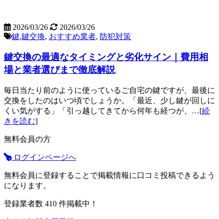
2026/03/26
2026/03/26
鍵
,
鍵交換
,
おすすめ業者
,
防犯対策
鍵交換の最適なタイミングと劣化サイン｜費用相
場と業者選びまで徹底解説
毎日当たり前のように使っているご自宅の鍵ですが、最後に
交換をしたのはいつ頃でしょうか。「最近、少し鍵が回しに
くい気がする」「引っ越してきてから何年も経つが、…[
続
きを読む
]
無料会員の方
ログインページへ
無料会員に登録することで掲載情報に口コミ投稿できるよう
になります。
登録業者数
410
件掲載中！