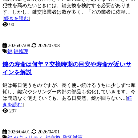
犯性を高めたいときには、鍵交換を検討する必要がありま
す。しかし、鍵交換業者は数が多く、「どの業者に依頼…
[
続きを読む
]
90
2026/07/08
2026/07/08
鍵
,
鍵修理
鍵の寿命は何年？交換時期の目安や寿命が近いサ
インを解説
鍵は毎日使うものですが、長く使い続けるうちに少しずつ摩
耗し、鍵穴やシリンダー内部の部品も劣化していきます。今
は問題なく使えていても、ある日突然、鍵が回らない…[
続
きを読む
]
297
2026/04/01
2026/04/01
鍵
,
セキュリティ
,
鍵交換
,
防犯対策