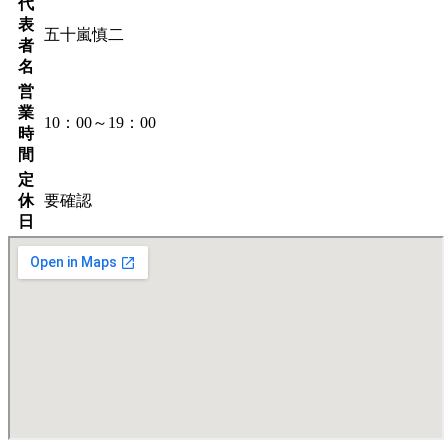
代
表
五十嵐慎二
者
名
営
業
10：00～19：00
時
間
定
休
要確認
日