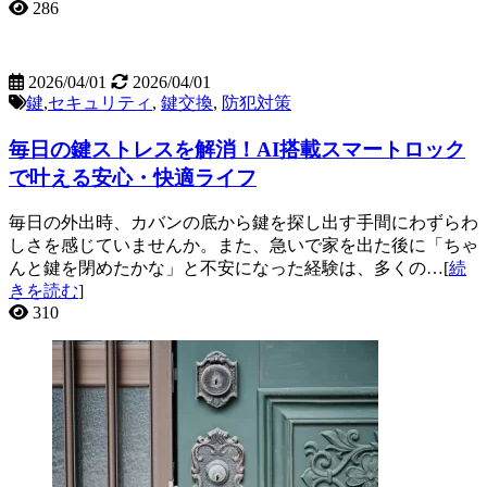
286
2026/04/01
2026/04/01
鍵
,
セキュリティ
,
鍵交換
,
防犯対策
毎日の鍵ストレスを解消！AI搭載スマートロック
で叶える安心・快適ライフ
毎日の外出時、カバンの底から鍵を探し出す手間にわずらわ
しさを感じていませんか。また、急いで家を出た後に「ちゃ
んと鍵を閉めたかな」と不安になった経験は、多くの…[
続
きを読む
]
310