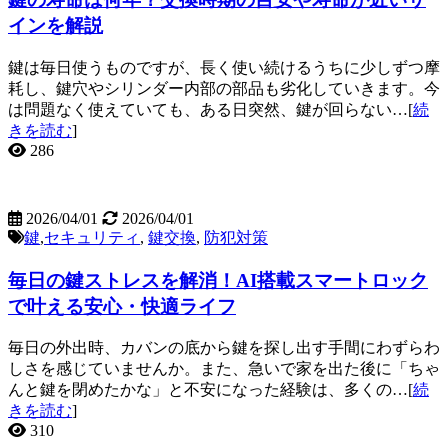
インを解説
鍵は毎日使うものですが、長く使い続けるうちに少しずつ摩
耗し、鍵穴やシリンダー内部の部品も劣化していきます。今
は問題なく使えていても、ある日突然、鍵が回らない…[
続
きを読む
]
286
2026/04/01
2026/04/01
鍵
,
セキュリティ
,
鍵交換
,
防犯対策
毎日の鍵ストレスを解消！AI搭載スマートロック
で叶える安心・快適ライフ
毎日の外出時、カバンの底から鍵を探し出す手間にわずらわ
しさを感じていませんか。また、急いで家を出た後に「ちゃ
んと鍵を閉めたかな」と不安になった経験は、多くの…[
続
きを読む
]
310