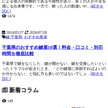
による侵入の前触れである可能性があり、多くの人が不安を
感じる出来事です。一方で、酔った人の勘違いや…[
続きを
読む
]
1474
2024/05/27
2026/07/28
鍵
,
千葉県
,
おすすめ業者
千葉県のおすすめ鍵屋10選！料金・口コミ・対応
時間を徹底比較
千葉県で鍵をなくした、鍵が開かない、鍵を交換したいとい
ったトラブルが起きたとき、「どの鍵屋に依頼すればよいの
か分からない」と悩む方も多いのではないでしょ…[
続きを
読む
]
新着コラム
149