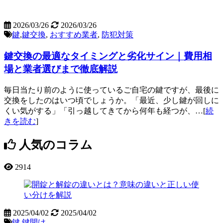
2026/03/26
2026/03/26
鍵
,
鍵交換
,
おすすめ業者
,
防犯対策
鍵交換の最適なタイミングと劣化サイン｜費用相
場と業者選びまで徹底解説
毎日当たり前のように使っているご自宅の鍵ですが、最後に
交換をしたのはいつ頃でしょうか。「最近、少し鍵が回しに
くい気がする」「引っ越してきてから何年も経つが、…[
続
きを読む
]
人気のコラム
2914
2025/04/02
2025/04/02
鍵
,
鍵開け