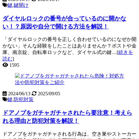
鍵
,
鍵開け
ダイヤルロックの番号が合っているのに開かな
い！？原因や自分で開ける方法を解説！
「ダイヤルロックの番号を正しく合わせているのになぜか開
かない」そんな経験をしたことはありませんか？ポストや金
庫、南京錠、自転車ロックなど、ダイヤル式の鍵…[
続きを
読む
]
1595
2024/06/13
2025/09/05
鍵
,
防犯対策
ドアノブをガチャガチャされたら要注意！考えら
れる理由と防犯対策を解説！
ドアノブをガチャガチャされる行為は、空き巣やストーカー