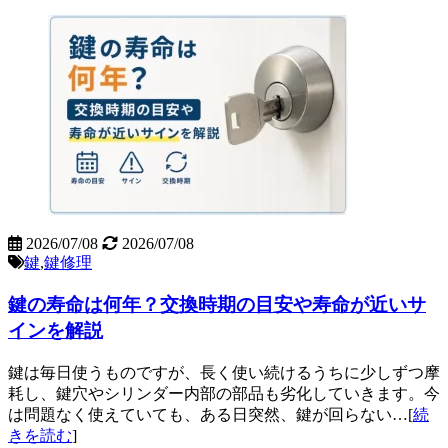
2026/07/08
2026/07/08
鍵
,
鍵修理
鍵の寿命は何年？交換時期の目安や寿命が近いサ
インを解説
鍵は毎日使うものですが、長く使い続けるうちに少しずつ摩
耗し、鍵穴やシリンダー内部の部品も劣化していきます。今
は問題なく使えていても、ある日突然、鍵が回らない…[
続
きを読む
]