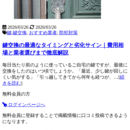
2026/03/26
2026/03/26
鍵
,
鍵交換
,
おすすめ業者
,
防犯対策
鍵交換の最適なタイミングと劣化サイン｜費用相
場と業者選びまで徹底解説
毎日当たり前のように使っているご自宅の鍵ですが、最後に
交換をしたのはいつ頃でしょうか。「最近、少し鍵が回しに
くい気がする」「引っ越してきてから何年も経つが、…[
続
きを読む
]
無料会員の方
ログインページへ
無料会員に登録することで掲載情報に口コミ投稿できるよう
になります。