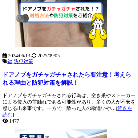
2024/06/13
2025/09/05
鍵
,
防犯対策
ドアノブをガチャガチャされたら要注意！考えら
れる理由と防犯対策を解説！
ドアノブをガチャガチャされる行為は、空き巣やストーカー
による侵入の前触れである可能性があり、多くの人が不安を
感じる出来事です。一方で、酔った人の勘違いや…[
続きを
読む
]
1477