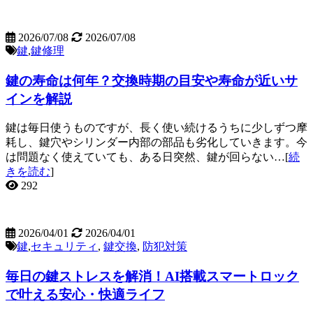
2026/07/08
2026/07/08
鍵
,
鍵修理
鍵の寿命は何年？交換時期の目安や寿命が近いサ
インを解説
鍵は毎日使うものですが、長く使い続けるうちに少しずつ摩
耗し、鍵穴やシリンダー内部の部品も劣化していきます。今
は問題なく使えていても、ある日突然、鍵が回らない…[
続
きを読む
]
292
2026/04/01
2026/04/01
鍵
,
セキュリティ
,
鍵交換
,
防犯対策
毎日の鍵ストレスを解消！AI搭載スマートロック
で叶える安心・快適ライフ