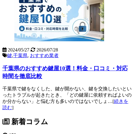
2024/05/27
2026/07/28
鍵
,
千葉県
,
おすすめ業者
千葉県のおすすめ鍵屋10選！料金・口コミ・対応
時間を徹底比較
千葉県で鍵をなくした、鍵が開かない、鍵を交換したいとい
ったトラブルが起きたとき、「どの鍵屋に依頼すればよいの
か分からない」と悩む方も多いのではないでしょ…[
続きを
読む
]
新着コラム