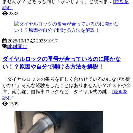
ませんか？ どちらも同じ「かいじょう」と読みま…[
続きを
読む
]
2832
2025/10/17
2025/10/17
鍵
,
鍵開け
ダイヤルロックの番号が合っているのに開かな
い！？原因や自分で開ける方法を解説！
「ダイヤルロックの番号を正しく合わせているのになぜか開
かない」そんな経験をしたことはありませんか？ポストや金
庫、南京錠、自転車ロックなど、ダイヤル式の鍵…[
続きを
読む
]
1599