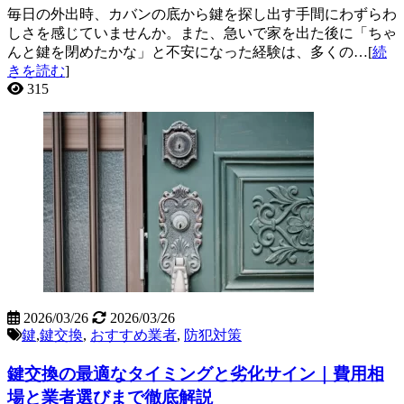
毎日の外出時、カバンの底から鍵を探し出す手間にわずらわ
しさを感じていませんか。また、急いで家を出た後に「ちゃ
んと鍵を閉めたかな」と不安になった経験は、多くの…[
続
きを読む
]
315
2026/03/26
2026/03/26
鍵
,
鍵交換
,
おすすめ業者
,
防犯対策
鍵交換の最適なタイミングと劣化サイン｜費用相
場と業者選びまで徹底解説