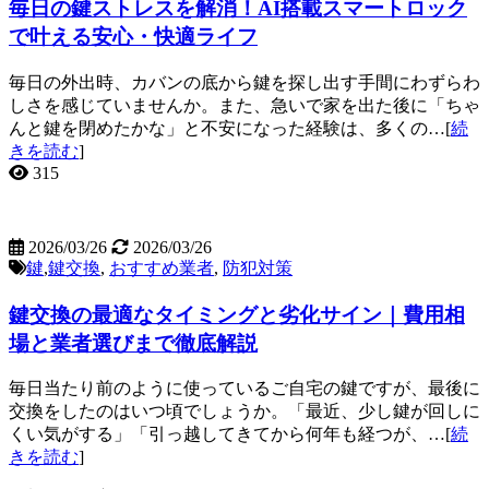
毎日の鍵ストレスを解消！AI搭載スマートロック
で叶える安心・快適ライフ
毎日の外出時、カバンの底から鍵を探し出す手間にわずらわ
しさを感じていませんか。また、急いで家を出た後に「ちゃ
んと鍵を閉めたかな」と不安になった経験は、多くの…[
続
きを読む
]
315
2026/03/26
2026/03/26
鍵
,
鍵交換
,
おすすめ業者
,
防犯対策
鍵交換の最適なタイミングと劣化サイン｜費用相
場と業者選びまで徹底解説
毎日当たり前のように使っているご自宅の鍵ですが、最後に
交換をしたのはいつ頃でしょうか。「最近、少し鍵が回しに
くい気がする」「引っ越してきてから何年も経つが、…[
続
きを読む
]