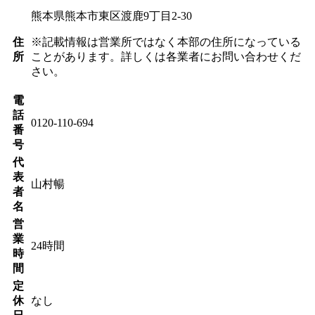
熊本県熊本市東区渡鹿9丁目2-30
住
※記載情報は営業所ではなく本部の住所になっている
所
ことがあります。詳しくは各業者にお問い合わせくだ
さい。
電
話
0120-110-694
番
号
代
表
山村暢
者
名
営
業
24時間
時
間
定
休
なし