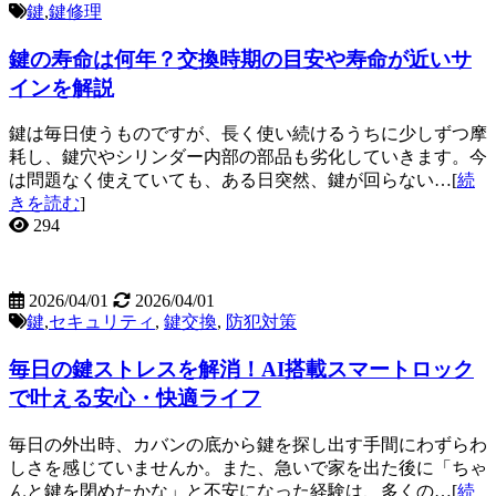
鍵
,
鍵修理
鍵の寿命は何年？交換時期の目安や寿命が近いサ
インを解説
鍵は毎日使うものですが、長く使い続けるうちに少しずつ摩
耗し、鍵穴やシリンダー内部の部品も劣化していきます。今
は問題なく使えていても、ある日突然、鍵が回らない…[
続
きを読む
]
294
2026/04/01
2026/04/01
鍵
,
セキュリティ
,
鍵交換
,
防犯対策
毎日の鍵ストレスを解消！AI搭載スマートロック
で叶える安心・快適ライフ
毎日の外出時、カバンの底から鍵を探し出す手間にわずらわ
しさを感じていませんか。また、急いで家を出た後に「ちゃ
んと鍵を閉めたかな」と不安になった経験は、多くの…[
続