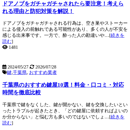
ドアノブをガチャガチャされたら要注意！考えら
れる理由と防犯対策を解説！
ドアノブをガチャガチャされる行為は、空き巣やストーカー
による侵入の前触れである可能性があり、多くの人が不安を
感じる出来事です。一方で、酔った人の勘違いや…[
続きを
読む
]
1481
2024/05/27
2026/07/28
鍵
,
千葉県
,
おすすめ業者
千葉県のおすすめ鍵屋10選！料金・口コミ・対応
時間を徹底比較
千葉県で鍵をなくした、鍵が開かない、鍵を交換したいとい
ったトラブルが起きたとき、「どの鍵屋に依頼すればよいの
か分からない」と悩む方も多いのではないでしょ…[
続きを
読む
]