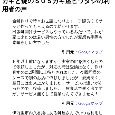
カギと錠のＳＯＳカギ屋ヒワタシの利
用者の声
合鍵作りで時々お世話になります、手際良くてサ
ッと作ってもらえるので助かります。
出張鍵開けサービスもやっているみたいで、我が
家に来たのは若い男性の方でしたが愛想も手際も
素晴らしい方でした
引用元：
Googleマップ
10年以上前になりますが、実家の鍵を無くしたの
で依頼しましたが、対応の時は愛嬌はなく、作り
直すのに2週間以上待たされました。今回同様の
ケースで別のお店に依頼しましたが、愛嬌良く、
翌日には出来上がりました。サービスの違いがあ
ったので、投稿しました。 飲食店で働く者です
が、サービス無くして営業なんてできません！
引用元：
Googleマップ
伊万里市内八谷搦にある鍵屋さんでいつも利用し