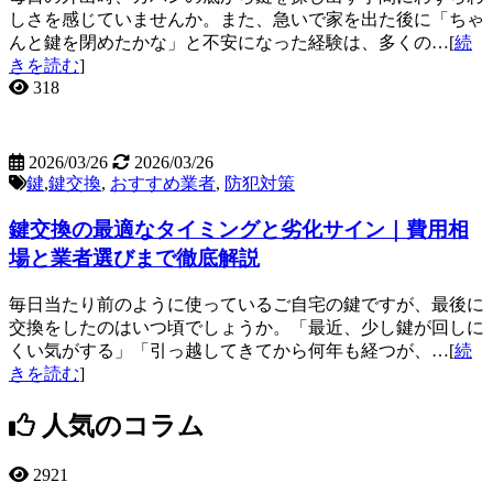
しさを感じていませんか。また、急いで家を出た後に「ちゃ
んと鍵を閉めたかな」と不安になった経験は、多くの…[
続
きを読む
]
318
2026/03/26
2026/03/26
鍵
,
鍵交換
,
おすすめ業者
,
防犯対策
鍵交換の最適なタイミングと劣化サイン｜費用相
場と業者選びまで徹底解説
毎日当たり前のように使っているご自宅の鍵ですが、最後に
交換をしたのはいつ頃でしょうか。「最近、少し鍵が回しに
くい気がする」「引っ越してきてから何年も経つが、…[
続
きを読む
]
人気のコラム
2921