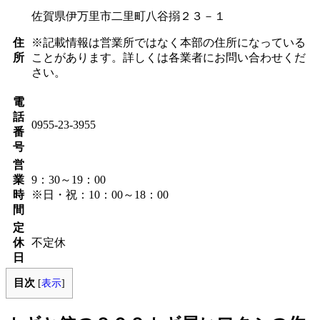
佐賀県伊万里市二里町八谷搦２３－１
住
※記載情報は営業所ではなく本部の住所になっている
所
ことがあります。詳しくは各業者にお問い合わせくだ
さい。
電
話
0955-23-3955
番
号
営
業
9：30～19：00
時
※日・祝：10：00～18：00
間
定
休
不定休
日
目次
[
表示
]