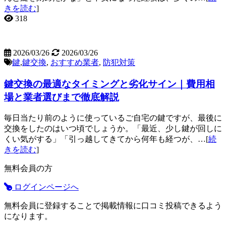
きを読む
]
318
2026/03/26
2026/03/26
鍵
,
鍵交換
,
おすすめ業者
,
防犯対策
鍵交換の最適なタイミングと劣化サイン｜費用相
場と業者選びまで徹底解説
毎日当たり前のように使っているご自宅の鍵ですが、最後に
交換をしたのはいつ頃でしょうか。「最近、少し鍵が回しに
くい気がする」「引っ越してきてから何年も経つが、…[
続
きを読む
]
無料会員の方
ログインページへ
無料会員に登録することで掲載情報に口コミ投稿できるよう
になります。