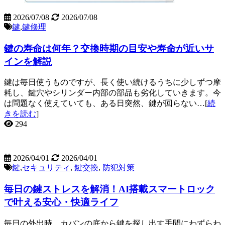
2026/07/08
2026/07/08
鍵
,
鍵修理
鍵の寿命は何年？交換時期の目安や寿命が近いサ
インを解説
鍵は毎日使うものですが、長く使い続けるうちに少しずつ摩
耗し、鍵穴やシリンダー内部の部品も劣化していきます。今
は問題なく使えていても、ある日突然、鍵が回らない…[
続
きを読む
]
294
2026/04/01
2026/04/01
鍵
,
セキュリティ
,
鍵交換
,
防犯対策
毎日の鍵ストレスを解消！AI搭載スマートロック
で叶える安心・快適ライフ
毎日の外出時、カバンの底から鍵を探し出す手間にわずらわ