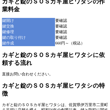
カギと錠のＳＯＳカギ屋ヒワタシの作
業料金
鍵開け
要確認
鍵交換
要確認
鍵修理
要確認
鍵の取り付け
要確認
鍵作成
660円～（税込）
カギと錠のＳＯＳカギ屋ヒワタシに依
頼する流れ
直接お問い合わせください。
カギと錠のＳＯＳカギ屋ヒワタシの特
徴
カギと錠のＳＯＳカギ屋ヒワタシは、佐賀県伊万里市二里町
八谷搦に店舗を構え、昭和56年の創業以来、鍵と防犯に関す