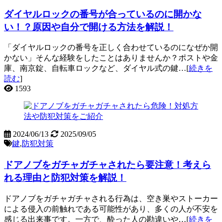
ダイヤルロックの番号が合っているのに開かな
い！？原因や自分で開ける方法を解説！
「ダイヤルロックの番号を正しく合わせているのになぜか開
かない」そんな経験をしたことはありませんか？ポストや金
庫、南京錠、自転車ロックなど、ダイヤル式の鍵…[
続きを
読む
]
1593
2024/06/13
2025/09/05
鍵
,
防犯対策
ドアノブをガチャガチャされたら要注意！考えら
れる理由と防犯対策を解説！
ドアノブをガチャガチャされる行為は、空き巣やストーカー
による侵入の前触れである可能性があり、多くの人が不安を
感じる出来事です。一方で、酔った人の勘違いや…[
続きを