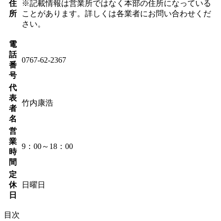
住
※記載情報は営業所ではなく本部の住所になっている
所
ことがあります。詳しくは各業者にお問い合わせくだ
さい。
電
話
0767-62-2367
番
号
代
表
竹内康浩
者
名
営
業
9：00～18：00
時
間
定
休
日曜日
日
目次