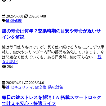
75
2026/07/08
2026/07/08
鍵
,
鍵修理
鍵の寿命は何年？交換時期の目安や寿命が近いサ
インを解説
鍵は毎日使うものですが、長く使い続けるうちに少しずつ摩
耗し、鍵穴やシリンダー内部の部品も劣化していきます。今
は問題なく使えていても、ある日突然、鍵が回らない…[
続
きを読む
]
284
2026/04/01
2026/04/01
鍵
,
セキュリティ
,
鍵交換
,
防犯対策
毎日の鍵ストレスを解消！AI搭載スマートロック
で叶える安心・快適ライフ