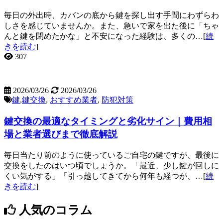
毎日の外出時、カバンの底から鍵を探し出す手間にわずらわ
しさを感じていませんか。また、急いで家を出た後に「ちゃ
んと鍵を閉めたかな」と不安になった経験は、多くの…[
続
きを読む
]
307
2026/03/26
2026/03/26
鍵
,
鍵交換
,
おすすめ業者
,
防犯対策
鍵交換の最適なタイミングと劣化サイン｜費用相
場と業者選びまで徹底解説
毎日当たり前のように使っているご自宅の鍵ですが、最後に
交換をしたのはいつ頃でしょうか。「最近、少し鍵が回しに
くい気がする」「引っ越してきてから何年も経つが、…[
続
きを読む
]
人気のコラム