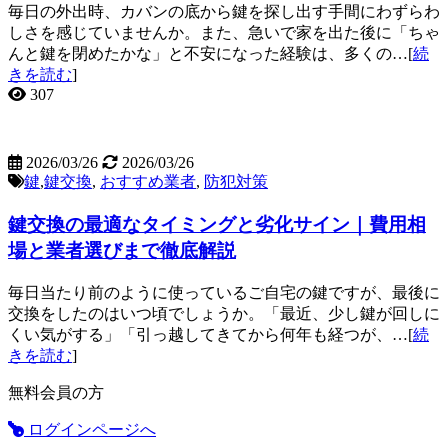
毎日の外出時、カバンの底から鍵を探し出す手間にわずらわ
しさを感じていませんか。また、急いで家を出た後に「ちゃ
んと鍵を閉めたかな」と不安になった経験は、多くの…[
続
きを読む
]
307
2026/03/26
2026/03/26
鍵
,
鍵交換
,
おすすめ業者
,
防犯対策
鍵交換の最適なタイミングと劣化サイン｜費用相
場と業者選びまで徹底解説
毎日当たり前のように使っているご自宅の鍵ですが、最後に
交換をしたのはいつ頃でしょうか。「最近、少し鍵が回しに
くい気がする」「引っ越してきてから何年も経つが、…[
続
きを読む
]
無料会員の方
ログインページへ