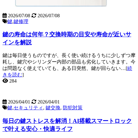
2026/07/08
2026/07/08
鍵
,
鍵修理
鍵の寿命は何年？交換時期の目安や寿命が近いサ
インを解説
鍵は毎日使うものですが、長く使い続けるうちに少しずつ摩
耗し、鍵穴やシリンダー内部の部品も劣化していきます。今
は問題なく使えていても、ある日突然、鍵が回らない…[
続
きを読む
]
284
2026/04/01
2026/04/01
鍵
,
セキュリティ
,
鍵交換
,
防犯対策
毎日の鍵ストレスを解消！AI搭載スマートロック
で叶える安心・快適ライフ