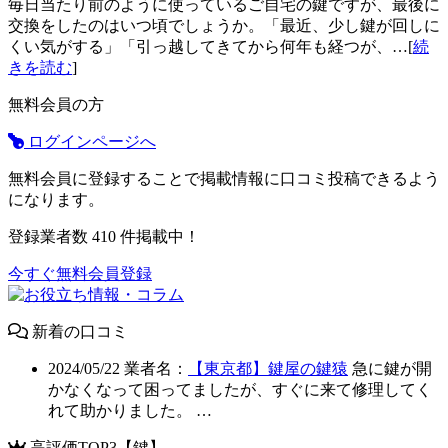
毎日当たり前のように使っているご自宅の鍵ですが、最後に
交換をしたのはいつ頃でしょうか。「最近、少し鍵が回しに
くい気がする」「引っ越してきてから何年も経つが、…[
続
きを読む
]
無料会員の方
ログインページへ
無料会員に登録することで掲載情報に口コミ投稿できるよう
になります。
登録業者数
410
件掲載中！
今すぐ無料会員登録
新着の口コミ
2024/05/22
業者名：
【東京都】鍵屋の鍵猿
急に鍵が開
かなくなって困ってましたが、すぐに来て修理してく
れて助かりました。 …
高評価TOP3【鍵】