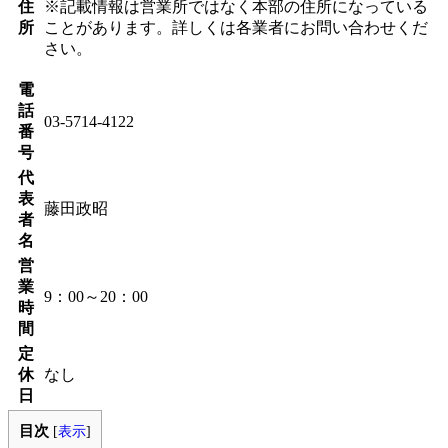
住
※記載情報は営業所ではなく本部の住所になっている
所
ことがあります。詳しくは各業者にお問い合わせくだ
さい。
電
話
03-5714-4122
番
号
代
表
藤田政昭
者
名
営
業
9：00～20：00
時
間
定
休
なし
日
目次
[
表示
]