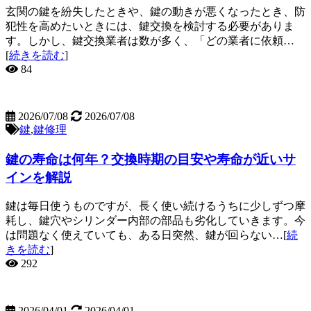
玄関の鍵を紛失したときや、鍵の動きが悪くなったとき、防
犯性を高めたいときには、鍵交換を検討する必要がありま
す。しかし、鍵交換業者は数が多く、「どの業者に依頼…
[
続きを読む
]
84
2026/07/08
2026/07/08
鍵
,
鍵修理
鍵の寿命は何年？交換時期の目安や寿命が近いサ
インを解説
鍵は毎日使うものですが、長く使い続けるうちに少しずつ摩
耗し、鍵穴やシリンダー内部の部品も劣化していきます。今
は問題なく使えていても、ある日突然、鍵が回らない…[
続
きを読む
]
292
2026/04/01
2026/04/01