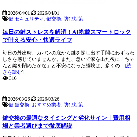
2026/04/01
2026/04/01
鍵
,
セキュリティ
,
鍵交換
,
防犯対策
毎日の鍵ストレスを解消！AI搭載スマートロック
で叶える安心・快適ライフ
毎日の外出時、カバンの底から鍵を探し出す手間にわずらわ
しさを感じていませんか。また、急いで家を出た後に「ちゃ
んと鍵を閉めたかな」と不安になった経験は、多くの…[
続
きを読む
]
316
2026/03/26
2026/03/26
鍵
,
鍵交換
,
おすすめ業者
,
防犯対策
鍵交換の最適なタイミングと劣化サイン｜費用相
場と業者選びまで徹底解説