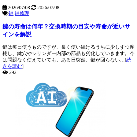
2026/07/08
2026/07/08
鍵
,
鍵修理
鍵の寿命は何年？交換時期の目安や寿命が近いサ
インを解説
鍵は毎日使うものですが、長く使い続けるうちに少しずつ摩
耗し、鍵穴やシリンダー内部の部品も劣化していきます。今
は問題なく使えていても、ある日突然、鍵が回らない…[
続
きを読む
]
292