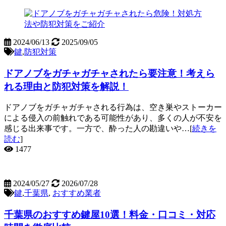
2024/06/13
2025/09/05
鍵
,
防犯対策
ドアノブをガチャガチャされたら要注意！考えら
れる理由と防犯対策を解説！
ドアノブをガチャガチャされる行為は、空き巣やストーカー
による侵入の前触れである可能性があり、多くの人が不安を
感じる出来事です。一方で、酔った人の勘違いや…[
続きを
読む
]
1477
2024/05/27
2026/07/28
鍵
,
千葉県
,
おすすめ業者
千葉県のおすすめ鍵屋10選！料金・口コミ・対応