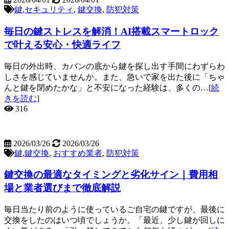
鍵
,
セキュリティ
,
鍵交換
,
防犯対策
毎日の鍵ストレスを解消！AI搭載スマートロック
で叶える安心・快適ライフ
毎日の外出時、カバンの底から鍵を探し出す手間にわずらわ
しさを感じていませんか。また、急いで家を出た後に「ちゃ
んと鍵を閉めたかな」と不安になった経験は、多くの…[
続
きを読む
]
316
2026/03/26
2026/03/26
鍵
,
鍵交換
,
おすすめ業者
,
防犯対策
鍵交換の最適なタイミングと劣化サイン｜費用相
場と業者選びまで徹底解説
毎日当たり前のように使っているご自宅の鍵ですが、最後に
交換をしたのはいつ頃でしょうか。「最近、少し鍵が回しに