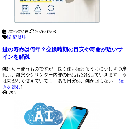
2026/07/08
2026/07/08
鍵
,
鍵修理
鍵の寿命は何年？交換時期の目安や寿命が近いサ
インを解説
鍵は毎日使うものですが、長く使い続けるうちに少しずつ摩
耗し、鍵穴やシリンダー内部の部品も劣化していきます。今
は問題なく使えていても、ある日突然、鍵が回らない…[
続
きを読む
]
295