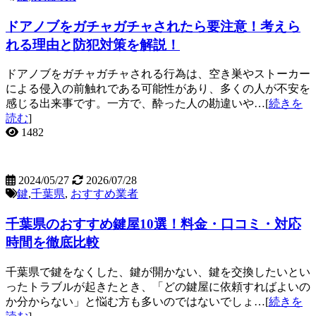
ドアノブをガチャガチャされたら要注意！考えら
れる理由と防犯対策を解説！
ドアノブをガチャガチャされる行為は、空き巣やストーカー
による侵入の前触れである可能性があり、多くの人が不安を
感じる出来事です。一方で、酔った人の勘違いや…[
続きを
読む
]
1482
2024/05/27
2026/07/28
鍵
,
千葉県
,
おすすめ業者
千葉県のおすすめ鍵屋10選！料金・口コミ・対応
時間を徹底比較
千葉県で鍵をなくした、鍵が開かない、鍵を交換したいとい
ったトラブルが起きたとき、「どの鍵屋に依頼すればよいの
か分からない」と悩む方も多いのではないでしょ…[
続きを