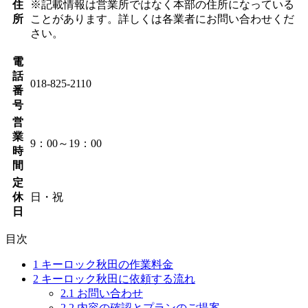
住
※記載情報は営業所ではなく本部の住所になっている
所
ことがあります。詳しくは各業者にお問い合わせくだ
さい。
電
話
018-825-2110
番
号
営
業
9：00～19：00
時
間
定
休
日・祝
日
目次
1
キーロック秋田の作業料金
2
キーロック秋田に依頼する流れ
2.1
お問い合わせ
2.2
内容の確認とプランのご提案