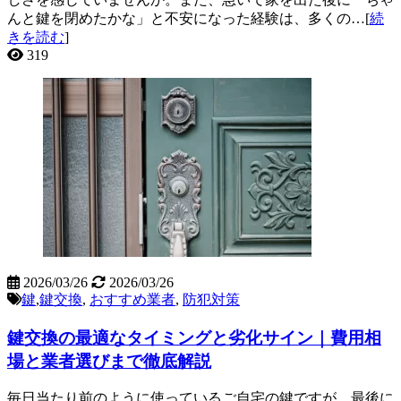
んと鍵を閉めたかな」と不安になった経験は、多くの…[
続
きを読む
]
319
2026/03/26
2026/03/26
鍵
,
鍵交換
,
おすすめ業者
,
防犯対策
鍵交換の最適なタイミングと劣化サイン｜費用相
場と業者選びまで徹底解説
毎日当たり前のように使っているご自宅の鍵ですが、最後に