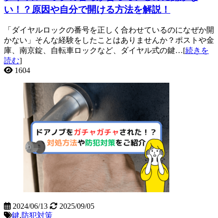
い！？原因や自分で開ける方法を解説！
「ダイヤルロックの番号を正しく合わせているのになぜか開
かない」そんな経験をしたことはありませんか？ポストや金
庫、南京錠、自転車ロックなど、ダイヤル式の鍵…[
続きを
読む
]
1604
2024/06/13
2025/09/05
鍵
,
防犯対策