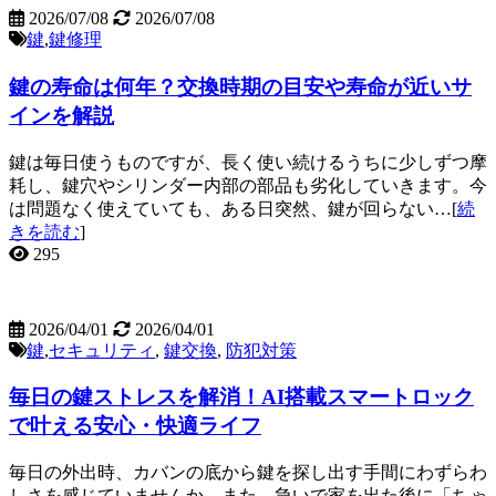
2026/07/08
2026/07/08
鍵
,
鍵修理
鍵の寿命は何年？交換時期の目安や寿命が近いサ
インを解説
鍵は毎日使うものですが、長く使い続けるうちに少しずつ摩
耗し、鍵穴やシリンダー内部の部品も劣化していきます。今
は問題なく使えていても、ある日突然、鍵が回らない…[
続
きを読む
]
295
2026/04/01
2026/04/01
鍵
,
セキュリティ
,
鍵交換
,
防犯対策
毎日の鍵ストレスを解消！AI搭載スマートロック
で叶える安心・快適ライフ
毎日の外出時、カバンの底から鍵を探し出す手間にわずらわ
しさを感じていませんか。また、急いで家を出た後に「ちゃ