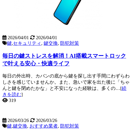
2026/04/01
2026/04/01
鍵
,
セキュリティ
,
鍵交換
,
防犯対策
毎日の鍵ストレスを解消！AI搭載スマートロック
で叶える安心・快適ライフ
毎日の外出時、カバンの底から鍵を探し出す手間にわずらわ
しさを感じていませんか。また、急いで家を出た後に「ちゃ
んと鍵を閉めたかな」と不安になった経験は、多くの…[
続
きを読む
]
319
2026/03/26
2026/03/26
鍵
,
鍵交換
,
おすすめ業者
,
防犯対策