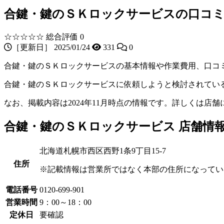
合鍵・鍵のＳＫロックサービスの口コミ
☆☆☆☆☆
総合評価 0
［更新日］ 2025/01/24
331
0
合鍵・鍵のＳＫロックサービスの基本情報や作業費用、口コ
合鍵・鍵のＳＫロックサービスに依頼しようと検討されてい
なお、掲載内容は2024年11月時点の情報です。詳しくは店
合鍵・鍵のＳＫロックサービス 店舗情
北海道札幌市西区西野1条9丁目15-7
住所
※記載情報は営業所ではなく本部の住所になってい
電話番号
0120-699-901
営業時間
9：00～18：00
定休日
要確認