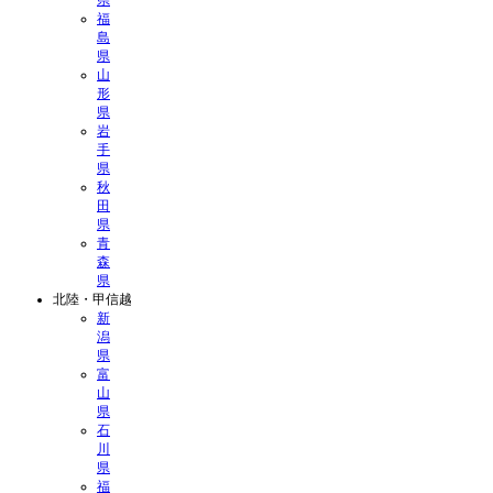
県
福
島
県
山
形
県
岩
手
県
秋
田
県
青
森
県
北陸・甲信越
新
潟
県
富
山
県
石
川
県
福