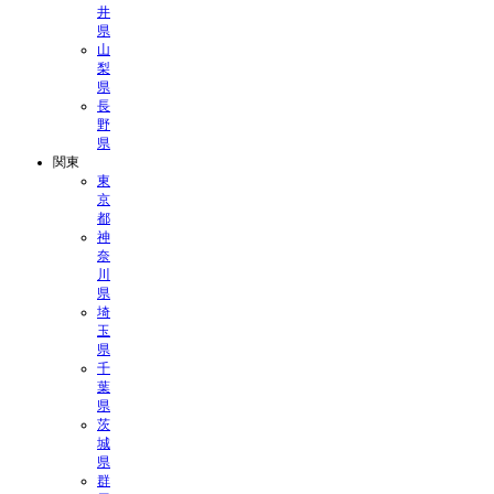
井
県
山
梨
県
長
野
県
関東
東
京
都
神
奈
川
県
埼
玉
県
千
葉
県
茨
城
県
群