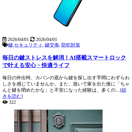
2026/04/01
2026/04/01
鍵
,
セキュリティ
,
鍵交換
,
防犯対策
毎日の鍵ストレスを解消！AI搭載スマートロック
で叶える安心・快適ライフ
毎日の外出時、カバンの底から鍵を探し出す手間にわずらわ
しさを感じていませんか。また、急いで家を出た後に「ちゃ
んと鍵を閉めたかな」と不安になった経験は、多くの…[
続
きを読む
]
322