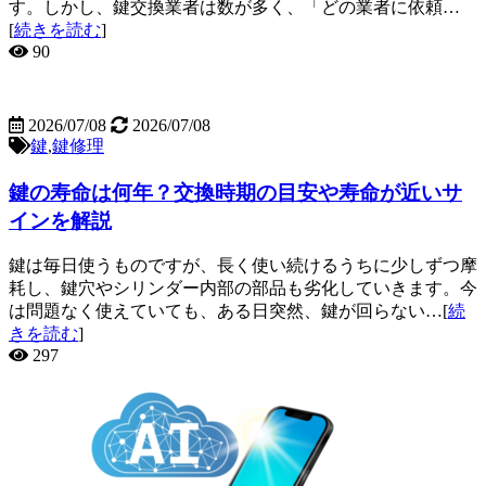
す。しかし、鍵交換業者は数が多く、「どの業者に依頼…
[
続きを読む
]
90
2026/07/08
2026/07/08
鍵
,
鍵修理
鍵の寿命は何年？交換時期の目安や寿命が近いサ
インを解説
鍵は毎日使うものですが、長く使い続けるうちに少しずつ摩
耗し、鍵穴やシリンダー内部の部品も劣化していきます。今
は問題なく使えていても、ある日突然、鍵が回らない…[
続
きを読む
]
297