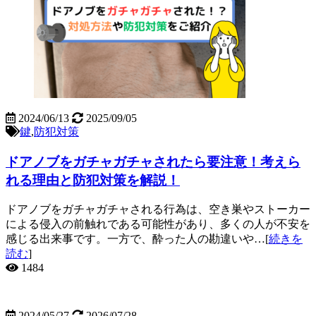
2024/06/13
2025/09/05
鍵
,
防犯対策
ドアノブをガチャガチャされたら要注意！考えら
れる理由と防犯対策を解説！
ドアノブをガチャガチャされる行為は、空き巣やストーカー
による侵入の前触れである可能性があり、多くの人が不安を
感じる出来事です。一方で、酔った人の勘違いや…[
続きを
読む
]
1484
2024/05/27
2026/07/28