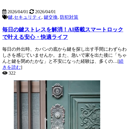
2026/04/01
2026/04/01
鍵
,
セキュリティ
,
鍵交換
,
防犯対策
毎日の鍵ストレスを解消！AI搭載スマートロック
で叶える安心・快適ライフ
毎日の外出時、カバンの底から鍵を探し出す手間にわずらわ
しさを感じていませんか。また、急いで家を出た後に「ちゃ
んと鍵を閉めたかな」と不安になった経験は、多くの…[
続
きを読む
]
322