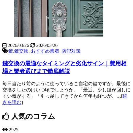
2026/03/26
2026/03/26
鍵
,
鍵交換
,
おすすめ業者
,
防犯対策
鍵交換の最適なタイミングと劣化サイン｜費用相
場と業者選びまで徹底解説
毎日当たり前のように使っているご自宅の鍵ですが、最後に
交換をしたのはいつ頃でしょうか。「最近、少し鍵が回しに
くい気がする」「引っ越してきてから何年も経つが、…[
続
きを読む
]
人気のコラム
2925