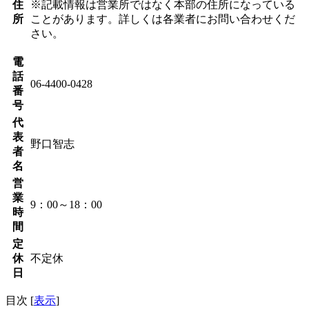
住
※記載情報は営業所ではなく本部の住所になっている
所
ことがあります。詳しくは各業者にお問い合わせくだ
さい。
電
話
06-4400-0428
番
号
代
表
野口智志
者
名
営
業
9：00～18：00
時
間
定
休
不定休
日
目次
[
表示
]