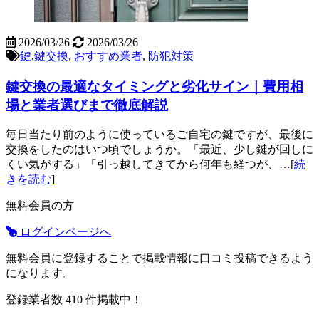
2026/03/26
2026/03/26
鍵
,
鍵交換
,
おすすめ業者
,
防犯対策
鍵交換の最適なタイミングと劣化サイン｜費用相
場と業者選びまで徹底解説
毎日当たり前のように使っているご自宅の鍵ですが、最後に
交換をしたのはいつ頃でしょうか。「最近、少し鍵が回しに
くい気がする」「引っ越してきてから何年も経つが、…[
続
きを読む
]
無料会員の方
ログインページへ
無料会員に登録することで掲載情報に口コミ投稿できるよう
になります。
登録業者数
410
件掲載中！