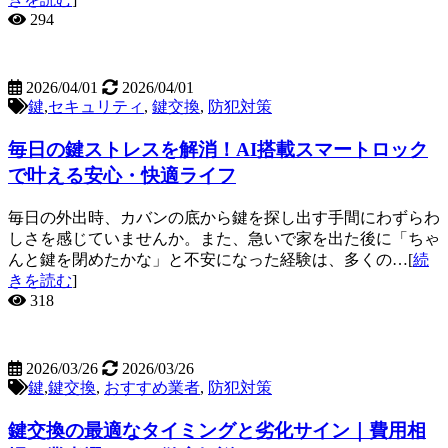
294
2026/04/01
2026/04/01
鍵
,
セキュリティ
,
鍵交換
,
防犯対策
毎日の鍵ストレスを解消！AI搭載スマートロック
で叶える安心・快適ライフ
毎日の外出時、カバンの底から鍵を探し出す手間にわずらわ
しさを感じていませんか。また、急いで家を出た後に「ちゃ
んと鍵を閉めたかな」と不安になった経験は、多くの…[
続
きを読む
]
318
2026/03/26
2026/03/26
鍵
,
鍵交換
,
おすすめ業者
,
防犯対策
鍵交換の最適なタイミングと劣化サイン｜費用相