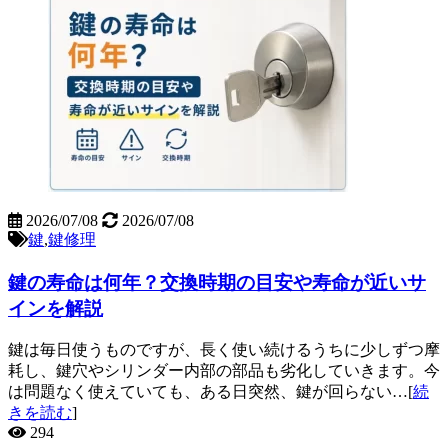
2026/07/08
2026/07/08
鍵
,
鍵修理
鍵の寿命は何年？交換時期の目安や寿命が近いサ
インを解説
鍵は毎日使うものですが、長く使い続けるうちに少しずつ摩
耗し、鍵穴やシリンダー内部の部品も劣化していきます。今
は問題なく使えていても、ある日突然、鍵が回らない…[
続
きを読む
]
294