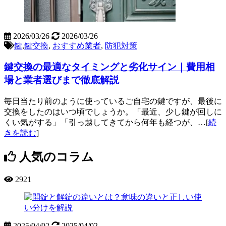
2026/03/26
2026/03/26
鍵
,
鍵交換
,
おすすめ業者
,
防犯対策
鍵交換の最適なタイミングと劣化サイン｜費用相
場と業者選びまで徹底解説
毎日当たり前のように使っているご自宅の鍵ですが、最後に
交換をしたのはいつ頃でしょうか。「最近、少し鍵が回しに
くい気がする」「引っ越してきてから何年も経つが、…[
続
きを読む
]
人気のコラム
2921
2025/04/02
2025/04/02