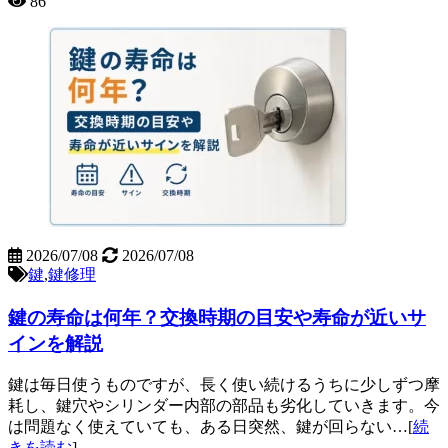
86
2026/07/08
2026/07/08
鍵
,
鍵修理
鍵の寿命は何年？交換時期の目安や寿命が近いサ
インを解説
鍵は毎日使うものですが、長く使い続けるうちに少しずつ摩
耗し、鍵穴やシリンダー内部の部品も劣化していきます。今
は問題なく使えていても、ある日突然、鍵が回らない…[
続
きを読む
]