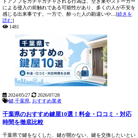
ドアノブをガチャガチャされる行為は、空き巣やストーカー
による侵入の前触れである可能性があり、多くの人が不安を
感じる出来事です。一方で、酔った人の勘違いや…[
続きを
読む
]
1481
2024/05/27
2026/07/28
鍵
,
千葉県
,
おすすめ業者
千葉県のおすすめ鍵屋10選！料金・口コミ・対応
時間を徹底比較
千葉県で鍵をなくした、鍵が開かない、鍵を交換したいとい