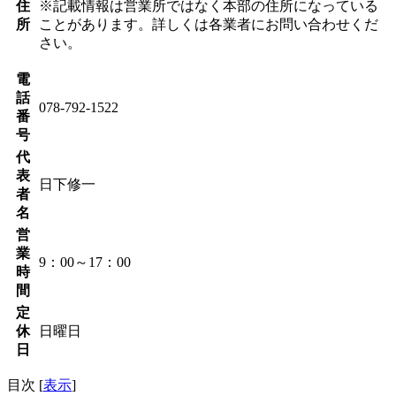
住
※記載情報は営業所ではなく本部の住所になっている
所
ことがあります。詳しくは各業者にお問い合わせくだ
さい。
電
話
078-792-1522
番
号
代
表
日下修一
者
名
営
業
9：00～17：00
時
間
定
休
日曜日
日
目次
[
表示
]