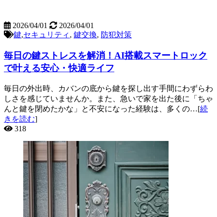
2026/04/01
2026/04/01
鍵
,
セキュリティ
,
鍵交換
,
防犯対策
毎日の鍵ストレスを解消！AI搭載スマートロック
で叶える安心・快適ライフ
毎日の外出時、カバンの底から鍵を探し出す手間にわずらわ
しさを感じていませんか。また、急いで家を出た後に「ちゃ
んと鍵を閉めたかな」と不安になった経験は、多くの…[
続
きを読む
]
318