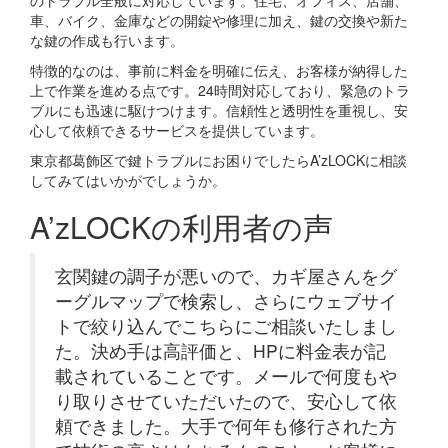
のトラブル全般に対応しています。住宅、オフィス、店舗、
車、バイク、金庫などの開錠や修理に加え、鍵の交換や新た
な鍵の作成も行います。
特徴的なのは、事前に料金を明確に伝え、お客様が納得した
上で作業を進める点です。24時間対応しており、緊急のトラ
ブルにも迅速に駆けつけます。信頼性と透明性を重視し、安
心して依頼できるサービスを提供しています。
東京都葛飾区で鍵トラブルにお困りでしたらA’zLOCKに相談
してみてはいかがでしょうか。
A’zLOCKの利用者の声
玄関鍵の調子が悪いので、カギ屋さんをグ
ーグルマップで検索し、さらにウェブサイ
トで絞り込んでこちらにご相談いたしまし
た。決め手は高評価と、HPに料金表が記
載されていることです。メールで何度もや
り取りさせていただいたので、安心して依
頼できました。大手で何年も修行された方