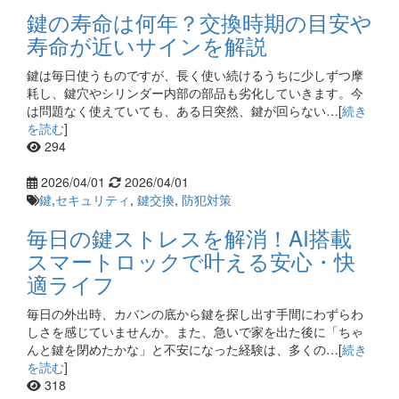
鍵の寿命は何年？交換時期の目安や
寿命が近いサインを解説
鍵は毎日使うものですが、長く使い続けるうちに少しずつ摩
耗し、鍵穴やシリンダー内部の部品も劣化していきます。今
は問題なく使えていても、ある日突然、鍵が回らない…[
続き
を読む
]
294
2026/04/01
2026/04/01
鍵
,
セキュリティ
,
鍵交換
,
防犯対策
毎日の鍵ストレスを解消！AI搭載
スマートロックで叶える安心・快
適ライフ
毎日の外出時、カバンの底から鍵を探し出す手間にわずらわ
しさを感じていませんか。また、急いで家を出た後に「ちゃ
んと鍵を閉めたかな」と不安になった経験は、多くの…[
続き
を読む
]
318