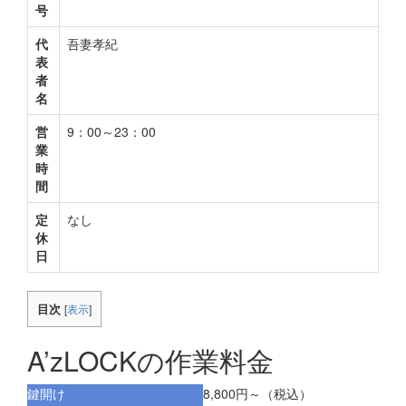
号
代
吾妻孝紀
表
者
名
営
9：00～23：00
業
時
間
定
なし
休
日
目次
[
表示
]
A’zLOCKの作業料金
鍵開け
8,800円～（税込）