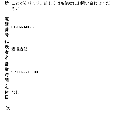
所
ことがあります。詳しくは各業者にお問い合わせくだ
さい。
電
話
0120-69-0082
番
号
代
表
横澤直親
者
名
営
業
9：00～21：00
時
間
定
休
なし
日
目次