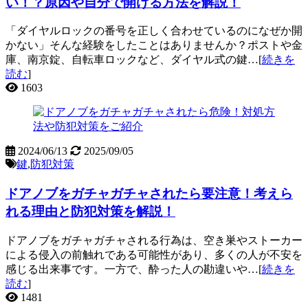
い！？原因や自分で開ける方法を解説！
「ダイヤルロックの番号を正しく合わせているのになぜか開
かない」そんな経験をしたことはありませんか？ポストや金
庫、南京錠、自転車ロックなど、ダイヤル式の鍵…[
続きを
読む
]
1603
2024/06/13
2025/09/05
鍵
,
防犯対策
ドアノブをガチャガチャされたら要注意！考えら
れる理由と防犯対策を解説！
ドアノブをガチャガチャされる行為は、空き巣やストーカー
による侵入の前触れである可能性があり、多くの人が不安を
感じる出来事です。一方で、酔った人の勘違いや…[
続きを
読む
]
1481