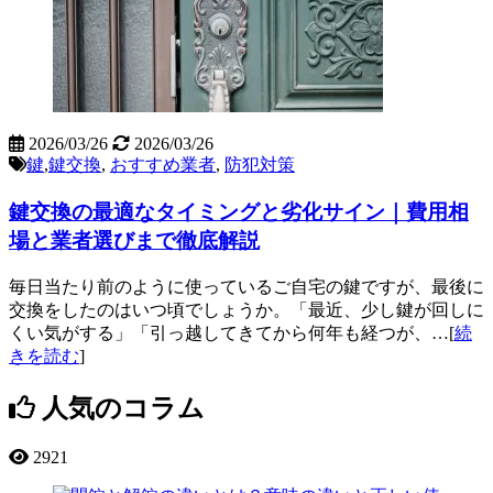
2026/03/26
2026/03/26
鍵
,
鍵交換
,
おすすめ業者
,
防犯対策
鍵交換の最適なタイミングと劣化サイン｜費用相
場と業者選びまで徹底解説
毎日当たり前のように使っているご自宅の鍵ですが、最後に
交換をしたのはいつ頃でしょうか。「最近、少し鍵が回しに
くい気がする」「引っ越してきてから何年も経つが、…[
続
きを読む
]
人気のコラム
2921