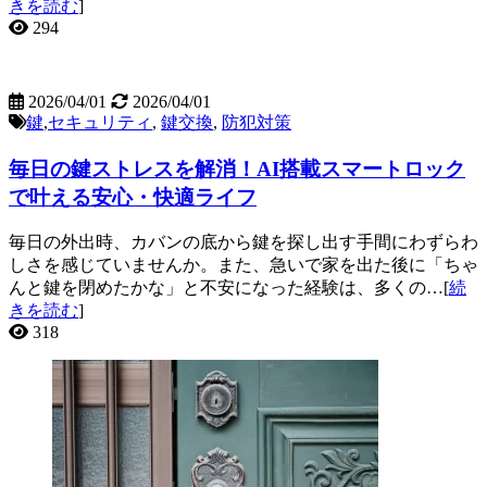
きを読む
]
294
2026/04/01
2026/04/01
鍵
,
セキュリティ
,
鍵交換
,
防犯対策
毎日の鍵ストレスを解消！AI搭載スマートロック
で叶える安心・快適ライフ
毎日の外出時、カバンの底から鍵を探し出す手間にわずらわ
しさを感じていませんか。また、急いで家を出た後に「ちゃ
んと鍵を閉めたかな」と不安になった経験は、多くの…[
続
きを読む
]
318