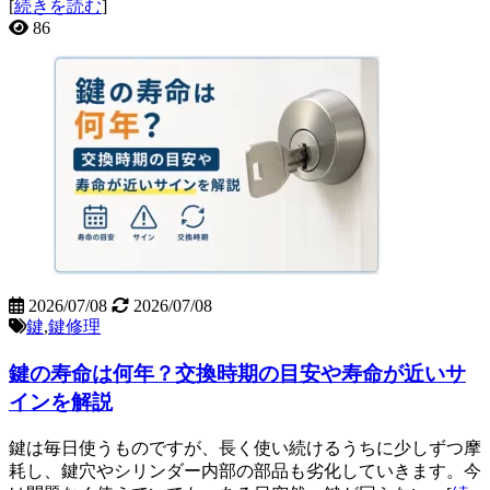
[
続きを読む
]
86
2026/07/08
2026/07/08
鍵
,
鍵修理
鍵の寿命は何年？交換時期の目安や寿命が近いサ
インを解説
鍵は毎日使うものですが、長く使い続けるうちに少しずつ摩
耗し、鍵穴やシリンダー内部の部品も劣化していきます。今