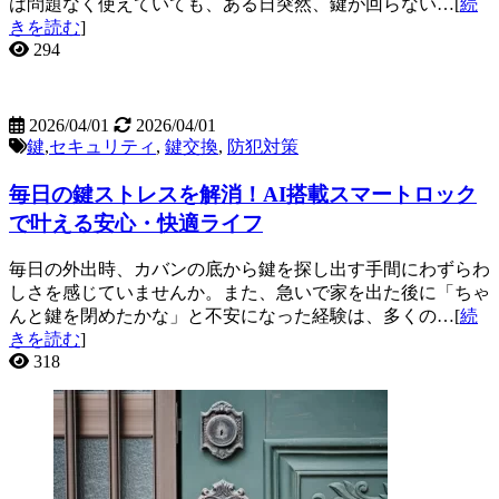
は問題なく使えていても、ある日突然、鍵が回らない…[
続
きを読む
]
294
2026/04/01
2026/04/01
鍵
,
セキュリティ
,
鍵交換
,
防犯対策
毎日の鍵ストレスを解消！AI搭載スマートロック
で叶える安心・快適ライフ
毎日の外出時、カバンの底から鍵を探し出す手間にわずらわ
しさを感じていませんか。また、急いで家を出た後に「ちゃ
んと鍵を閉めたかな」と不安になった経験は、多くの…[
続
きを読む
]
318