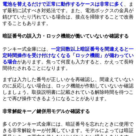
電池を替えるだけで正常に動作するケースは非常に多く
、ま
ず最初に試すべき対処法です。また、電池ボックスの金具が
錆びていたり汚れている場合は、接点を掃除することで改善
することもあります。
暗証番号の誤入力・ロック機能が働いていないか確認する
テンキー式金庫には、
一定回数以上暗証番号を間違えると一
定時間操作を受け付けなくなる「ロック機能」が備わってい
る場合
があります。焦って何度も入力すると、かえって長時
間待たされることになります。
まずは入力した番号が正しいかを再確認し、間違えていない
のに反応しない場合は、ロック機能が作動していないか確認
しましょう。取扱説明書に記載されている解除時間を待つこ
とで再び操作できるようになることがあります。
非常解錠キー／鍵併用モデルか確認する
多くのテンキー式金庫には、暗証番号を忘れたときに使用で
きる非常解錠キーが付属しています。モデルによっては暗証