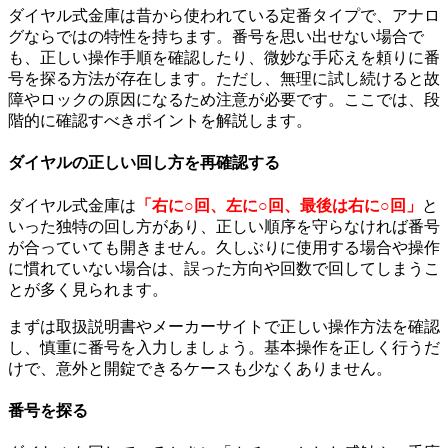
ダイヤル式金庫は昔から使われている定番タイプで、アナロ
グならではの特性を持ちます。番号を思い出せない場合で
も、正しい操作手順を確認したり、微妙な手応えを頼りに番
号を探る方法が存在します。ただし、無理に試し続けると故
障やロックの原因になるため注意が必要です。ここでは、段
階的に確認すべきポイントを解説します。
ダイヤルの正しい回し方を再確認する
ダイヤル式金庫は
「右に○回、左に○回、最後は右に○回」
と
いった独特の回し方があり、正しい順序を守らなければ番号
が合っていても開きません。久しぶりに使用する場合や操作
に慣れていない場合は、誤った方向や回数で回してしまうこ
とが多く見られます。
まずは取扱説明書やメーカーサイトで正しい操作方法を確認
し、慎重に番号を入力しましょう。基本操作を正しく行うだ
けで、意外と開錠できるケースも少なくありません。
番号を探る