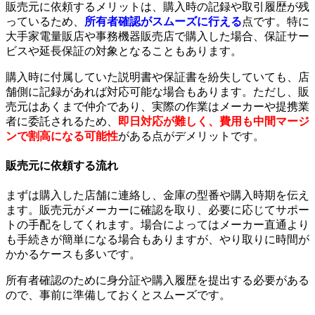
販売元に依頼するメリットは、購入時の記録や取引履歴が残
っているため、
所有者確認がスムーズに行える
点です。特に
大手家電量販店や事務機器販売店で購入した場合、保証サー
ビスや延長保証の対象となることもあります。
購入時に付属していた説明書や保証書を紛失していても、店
舗側に記録があれば対応可能な場合もあります。ただし、販
売元はあくまで仲介であり、実際の作業はメーカーや提携業
者に委託されるため、
即日対応が難しく、費用も中間マージ
ンで割高になる可能性
がある点がデメリットです。
販売元に依頼する流れ
まずは購入した店舗に連絡し、金庫の型番や購入時期を伝え
ます。販売元がメーカーに確認を取り、必要に応じてサポー
トの手配をしてくれます。場合によってはメーカー直通より
も手続きが簡単になる場合もありますが、やり取りに時間が
かかるケースも多いです。
所有者確認のために身分証や購入履歴を提出する必要がある
ので、事前に準備しておくとスムーズです。