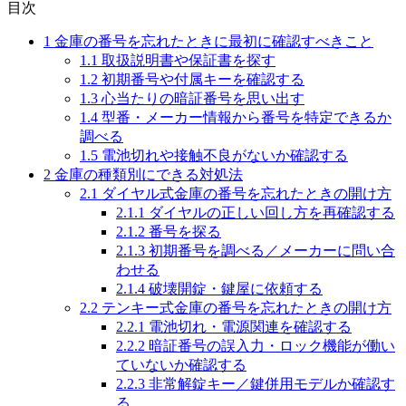
目次
1
金庫の番号を忘れたときに最初に確認すべきこと
1.1
取扱説明書や保証書を探す
1.2
初期番号や付属キーを確認する
1.3
心当たりの暗証番号を思い出す
1.4
型番・メーカー情報から番号を特定できるか
調べる
1.5
電池切れや接触不良がないか確認する
2
金庫の種類別にできる対処法
2.1
ダイヤル式金庫の番号を忘れたときの開け方
2.1.1
ダイヤルの正しい回し方を再確認する
2.1.2
番号を探る
2.1.3
初期番号を調べる／メーカーに問い合
わせる
2.1.4
破壊開錠・鍵屋に依頼する
2.2
テンキー式金庫の番号を忘れたときの開け方
2.2.1
電池切れ・電源関連を確認する
2.2.2
暗証番号の誤入力・ロック機能が働い
ていないか確認する
2.2.3
非常解錠キー／鍵併用モデルか確認す
る