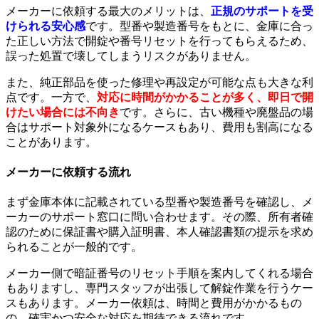
メーカーに依頼する最大のメリットは、
正規のサポートを受
けられる安心感
です。型番や製造番号をもとに、金庫に合っ
た正しい方法で開錠や番号リセットを行ってもらえるため、
誤った処置で壊してしまうリスクがありません。
また、純正部品を使った修理や再設定が可能な点も大きな利
点です。一方で、
対応に時間がかかることが多く、即日で開
けたい場合には不向き
です。さらに、古い機種や廃盤品の場
合はサポート対象外になるケースもあり、費用も割高になる
ことがあります。
メーカーに依頼する流れ
まず金庫本体に記載されている型番や製造番号を確認し、メ
ーカーのサポート窓口に問い合わせます。その際、所有者確
認のために保証書や購入証明書、本人確認書類の提示を求め
られることが一般的です。
メーカー側で暗証番号のリセット手順を案内してくれる場合
もありますし、専門スタッフが出張して解錠作業を行うケー
スもあります。メーカー依頼は、時間と費用がかかるもの
の、確実かつ安全な対応を期待できる流れです。