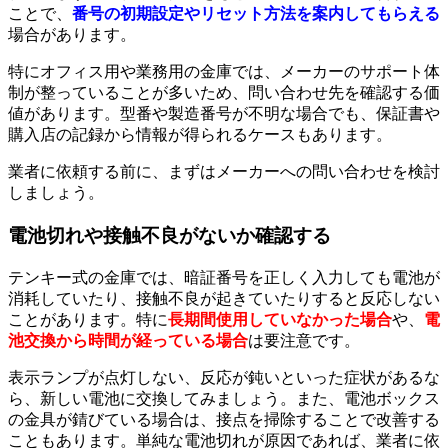
ことで、
番号の初期設定やリセット方法を案内してもらえる
場合があります。
特にオフィス用や業務用の金庫では、メーカーのサポート体
制が整っていることが多いため、問い合わせ先を確認する価
値があります。型番や製造番号が不明な場合でも、保証書や
購入店の記録から情報が得られるケースもあります。
業者に依頼する前に、まずはメーカーへの問い合わせを検討
しましょう。
電池切れや接触不良がないか確認する
テンキー式の金庫では、暗証番号を正しく入力しても電池が
消耗していたり、接触不良が起きていたりすると反応しない
ことがあります。特に
長期間使用していなかった場合
や、
電
池交換から時間が経っている場合
は要注意です。
表示ランプが点灯しない、反応が鈍いといった症状があるな
ら、新しい電池に交換してみましょう。また、電池ボックス
の金具が錆びている場合は、接点を掃除することで改善する
こともあります。単純な電池切れが原因であれば、業者に依