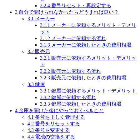
2.2.4
番号リセット・再設定する
3
自分で開けられなかったらどうすれば良い？
3.1
メーカー
3.1.1
メーカーに依頼するメリット・デメリ
ット
3.1.2
メーカーに依頼する流れ
3.1.3
メーカーに依頼したときの費用相場
3.2
販売元
3.2.1
販売元に依頼するメリット・デメリッ
ト
3.2.2
販売元に依頼する流れ
3.2.3
販売元に依頼したときの費用相場
3.3
鍵屋
3.3.1
鍵屋に依頼するメリット・デメリット
3.3.2
鍵屋に依頼する流れ
3.3.3
鍵屋に依頼したときの費用相場
4
金庫を開けた後にやっておくべきこと
4.1
番号を正しく管理する
4.2
番号をリセットする
4.3
番号を変更する
4.4
電池の交換をする