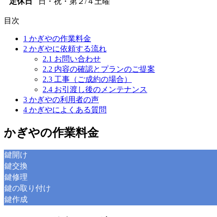
定休日
日・祝・第２/４土曜
目次
1
かぎやの作業料金
2
かぎやに依頼する流れ
2.1
お問い合わせ
2.2
内容の確認とプランのご提案
2.3
工事（ご成約の場合）
2.4
お引渡し後のメンテナンス
3
かぎやの利用者の声
4
かぎやによくある質問
かぎやの作業料金
鍵開け
鍵交換
鍵修理
鍵の取り付け
鍵作成