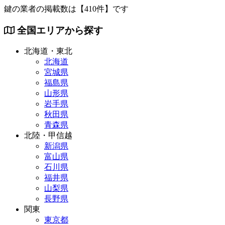
鍵の業者の掲載数は
【410件】
です
全国エリアから探す
北海道・東北
北海道
宮城県
福島県
山形県
岩手県
秋田県
青森県
北陸・甲信越
新潟県
富山県
石川県
福井県
山梨県
長野県
関東
東京都