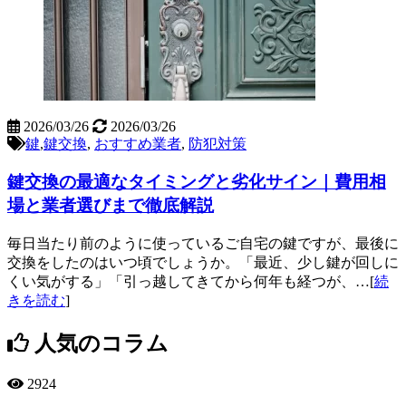
2026/03/26
2026/03/26
鍵
,
鍵交換
,
おすすめ業者
,
防犯対策
鍵交換の最適なタイミングと劣化サイン｜費用相
場と業者選びまで徹底解説
毎日当たり前のように使っているご自宅の鍵ですが、最後に
交換をしたのはいつ頃でしょうか。「最近、少し鍵が回しに
くい気がする」「引っ越してきてから何年も経つが、…[
続
きを読む
]
人気のコラム
2924