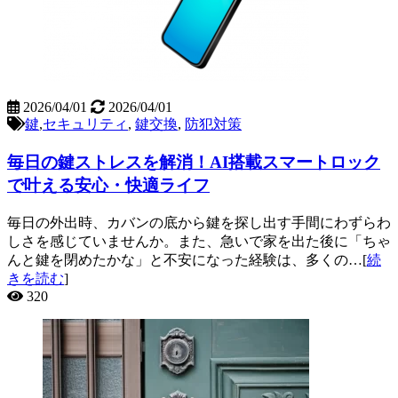
2026/04/01
2026/04/01
鍵
,
セキュリティ
,
鍵交換
,
防犯対策
毎日の鍵ストレスを解消！AI搭載スマートロック
で叶える安心・快適ライフ
毎日の外出時、カバンの底から鍵を探し出す手間にわずらわ
しさを感じていませんか。また、急いで家を出た後に「ちゃ
んと鍵を閉めたかな」と不安になった経験は、多くの…[
続
きを読む
]
320