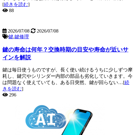
[
続きを読む
]
88
2026/07/08
2026/07/08
鍵
,
鍵修理
鍵の寿命は何年？交換時期の目安や寿命が近いサ
インを解説
鍵は毎日使うものですが、長く使い続けるうちに少しずつ摩
耗し、鍵穴やシリンダー内部の部品も劣化していきます。今
は問題なく使えていても、ある日突然、鍵が回らない…[
続
きを読む
]
296