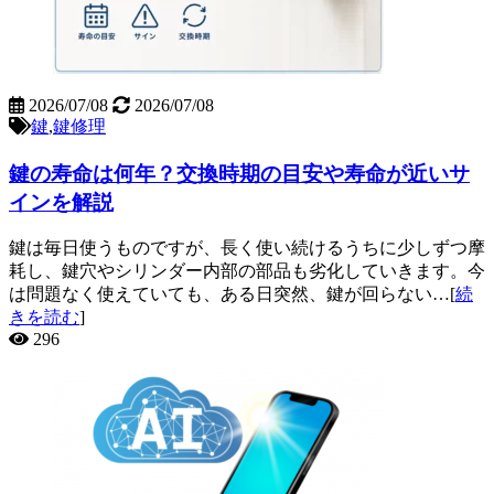
2026/07/08
2026/07/08
鍵
,
鍵修理
鍵の寿命は何年？交換時期の目安や寿命が近いサ
インを解説
鍵は毎日使うものですが、長く使い続けるうちに少しずつ摩
耗し、鍵穴やシリンダー内部の部品も劣化していきます。今
は問題なく使えていても、ある日突然、鍵が回らない…[
続
きを読む
]
296