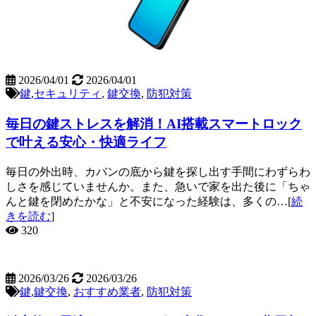
2026/04/01
2026/04/01
鍵
,
セキュリティ
,
鍵交換
,
防犯対策
毎日の鍵ストレスを解消！AI搭載スマートロック
で叶える安心・快適ライフ
毎日の外出時、カバンの底から鍵を探し出す手間にわずらわ
しさを感じていませんか。また、急いで家を出た後に「ちゃ
んと鍵を閉めたかな」と不安になった経験は、多くの…[
続
きを読む
]
320
2026/03/26
2026/03/26
鍵
,
鍵交換
,
おすすめ業者
,
防犯対策