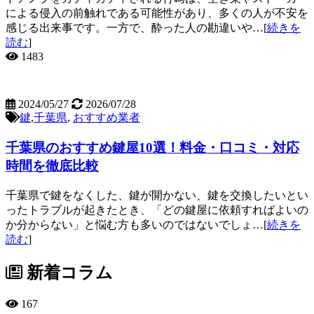
による侵入の前触れである可能性があり、多くの人が不安を
感じる出来事です。一方で、酔った人の勘違いや…[
続きを
読む
]
1483
2024/05/27
2026/07/28
鍵
,
千葉県
,
おすすめ業者
千葉県のおすすめ鍵屋10選！料金・口コミ・対応
時間を徹底比較
千葉県で鍵をなくした、鍵が開かない、鍵を交換したいとい
ったトラブルが起きたとき、「どの鍵屋に依頼すればよいの
か分からない」と悩む方も多いのではないでしょ…[
続きを
読む
]
新着コラム
167