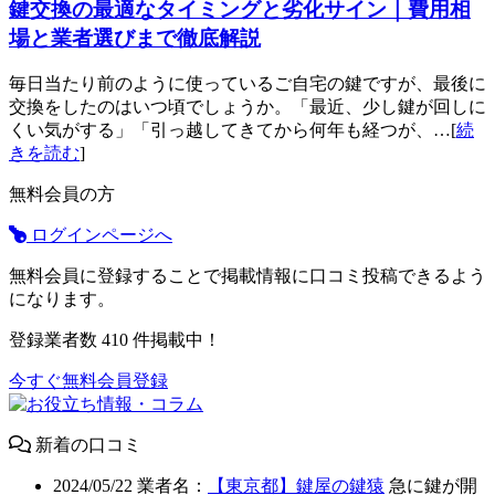
鍵交換の最適なタイミングと劣化サイン｜費用相
場と業者選びまで徹底解説
毎日当たり前のように使っているご自宅の鍵ですが、最後に
交換をしたのはいつ頃でしょうか。「最近、少し鍵が回しに
くい気がする」「引っ越してきてから何年も経つが、…[
続
きを読む
]
無料会員の方
ログインページへ
無料会員に登録することで掲載情報に口コミ投稿できるよう
になります。
登録業者数
410
件掲載中！
今すぐ無料会員登録
新着の口コミ
2024/05/22
業者名：
【東京都】鍵屋の鍵猿
急に鍵が開