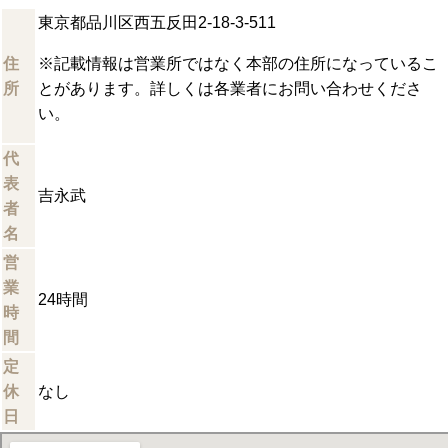
東京都品川区西五反田2-18-3-511
住
※記載情報は営業所ではなく本部の住所になっているこ
所
とがあります。詳しくは各業者にお問い合わせくださ
い。
代
表
吉永武
者
名
営
業
24時間
時
間
定
休
なし
日