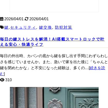
2026/04/01
2026/04/01
鍵
,
セキュリティ
,
鍵交換
,
防犯対策
毎日の鍵ストレスを解消！AI搭載スマートロックで叶
える安心・快適ライフ
毎日の外出時、カバンの底から鍵を探し出す手間にわずらわし
さを感じていませんか。また、急いで家を出た後に「ちゃんと
鍵を閉めたかな」と不安になった経験は、多くの…[
続きを読
む
]
310