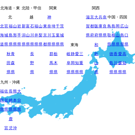
北海道・東
北陸・甲信
関東
関西
北
越
神
滋
京
大
兵
奈
中国・四国
北
宮
福
山
岩
新
富
石
福
山
東
奈
埼
千
茨
賀
都
阪
庫
良
鳥
島
岡
広
山
海
城
島
形
手
潟
山
川
井
梨
京
川
玉
葉
城
県
府
府
県
県
取
根
山
島
口
道
県
県
県
県
県
県
県
県
県
都
県
県
県
県
県
県
県
県
県
東海
和
秋
青
長
群
栃
岐
静
愛
三
歌
徳
香
愛
高
田
森
野
馬
木
阜
岡
知
重
山
島
川
媛
知
県
県
県
県
県
県
県
県
県
県
県
県
県
県
九州・沖縄
福
佐
長
熊
大
岡
賀
崎
本
分
県
県
県
県
県
鹿
宮
児
沖