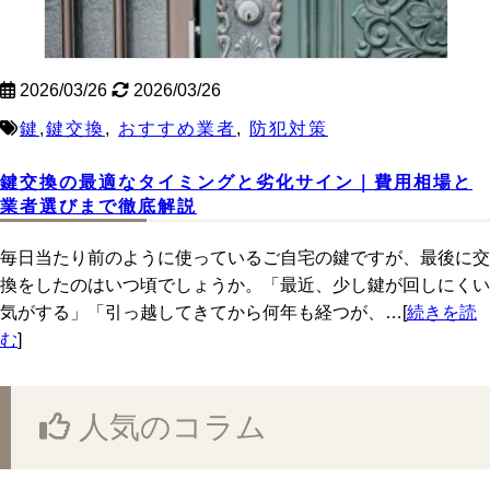
2026/03/26
2026/03/26
鍵
,
鍵交換
,
おすすめ業者
,
防犯対策
鍵交換の最適なタイミングと劣化サイン｜費用相場と
業者選びまで徹底解説
毎日当たり前のように使っているご自宅の鍵ですが、最後に交
換をしたのはいつ頃でしょうか。「最近、少し鍵が回しにくい
気がする」「引っ越してきてから何年も経つが、…[
続きを読
む
]
人気のコラム