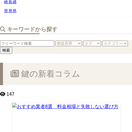
崎
島
縄
県
県
県
キーワードから探す
鍵の新着コラム
147