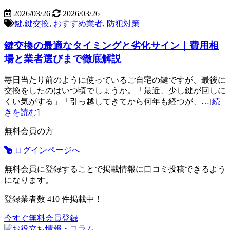
2026/03/26
2026/03/26
鍵
,
鍵交換
,
おすすめ業者
,
防犯対策
鍵交換の最適なタイミングと劣化サイン｜費用相
場と業者選びまで徹底解説
毎日当たり前のように使っているご自宅の鍵ですが、最後に
交換をしたのはいつ頃でしょうか。「最近、少し鍵が回しに
くい気がする」「引っ越してきてから何年も経つが、…[
続
きを読む
]
無料会員の方
ログインページへ
無料会員に登録することで掲載情報に口コミ投稿できるよう
になります。
登録業者数
410
件掲載中！
今すぐ無料会員登録