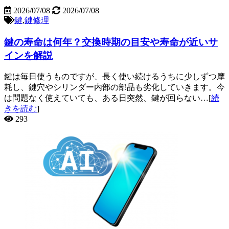
2026/07/08
2026/07/08
鍵
,
鍵修理
鍵の寿命は何年？交換時期の目安や寿命が近いサ
インを解説
鍵は毎日使うものですが、長く使い続けるうちに少しずつ摩
耗し、鍵穴やシリンダー内部の部品も劣化していきます。今
は問題なく使えていても、ある日突然、鍵が回らない…[
続
きを読む
]
293