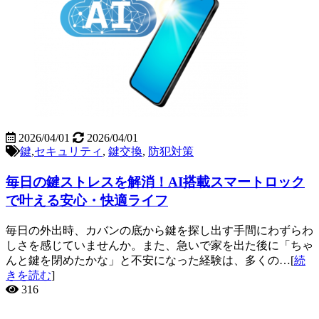
2026/04/01
2026/04/01
鍵
,
セキュリティ
,
鍵交換
,
防犯対策
毎日の鍵ストレスを解消！AI搭載スマートロック
で叶える安心・快適ライフ
毎日の外出時、カバンの底から鍵を探し出す手間にわずらわ
しさを感じていませんか。また、急いで家を出た後に「ちゃ
んと鍵を閉めたかな」と不安になった経験は、多くの…[
続
きを読む
]
316