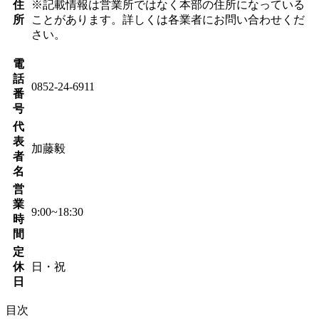
住
※記載情報は営業所ではなく本部の住所になっている
所
ことがあります。詳しくは各業者にお問い合わせくだ
さい。
電
話
0852-24-6911
番
号
代
表
加藤毅
者
名
営
業
9:00~18:30
時
間
定
休
日・祝
日
目次