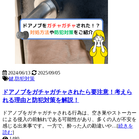
2024/06/13
2025/09/05
鍵
,
防犯対策
ドアノブをガチャガチャされたら要注意！考えら
れる理由と防犯対策を解説！
ドアノブをガチャガチャされる行為は、空き巣やストーカー
による侵入の前触れである可能性があり、多くの人が不安を
感じる出来事です。一方で、酔った人の勘違いや…[
続きを
読む
]
1480