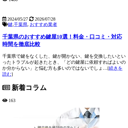
2024/05/27
2026/07/28
鍵
,
千葉県
,
おすすめ業者
千葉県のおすすめ鍵屋10選！料金・口コミ・対応
時間を徹底比較
千葉県で鍵をなくした、鍵が開かない、鍵を交換したいとい
ったトラブルが起きたとき、「どの鍵屋に依頼すればよいの
か分からない」と悩む方も多いのではないでしょ…[
続きを
読む
]
新着コラム
163