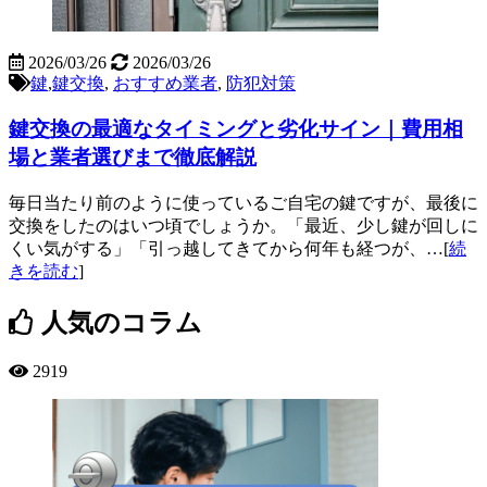
2026/03/26
2026/03/26
鍵
,
鍵交換
,
おすすめ業者
,
防犯対策
鍵交換の最適なタイミングと劣化サイン｜費用相
場と業者選びまで徹底解説
毎日当たり前のように使っているご自宅の鍵ですが、最後に
交換をしたのはいつ頃でしょうか。「最近、少し鍵が回しに
くい気がする」「引っ越してきてから何年も経つが、…[
続
きを読む
]
人気のコラム
2919