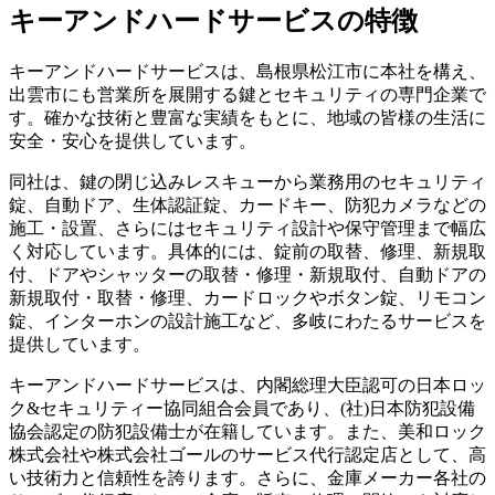
キーアンドハードサービスの特徴
キーアンドハードサービスは、島根県松江市に本社を構え、
出雲市にも営業所を展開する鍵とセキュリティの専門企業で
す。確かな技術と豊富な実績をもとに、地域の皆様の生活に
安全・安心を提供しています。
同社は、鍵の閉じ込みレスキューから業務用のセキュリティ
錠、自動ドア、生体認証錠、カードキー、防犯カメラなどの
施工・設置、さらにはセキュリティ設計や保守管理まで幅広
く対応しています。具体的には、錠前の取替、修理、新規取
付、ドアやシャッターの取替・修理・新規取付、自動ドアの
新規取付・取替・修理、カードロックやボタン錠、リモコン
錠、インターホンの設計施工など、多岐にわたるサービスを
提供しています。
キーアンドハードサービスは、内閣総理大臣認可の日本ロッ
ク&セキュリティー協同組合会員であり、(社)日本防犯設備
協会認定の防犯設備士が在籍しています。また、美和ロック
株式会社や株式会社ゴールのサービス代行認定店として、高
い技術力と信頼性を誇ります。さらに、金庫メーカー各社の