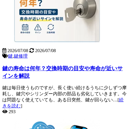
2026/07/08
2026/07/08
鍵
,
鍵修理
鍵の寿命は何年？交換時期の目安や寿命が近いサ
インを解説
鍵は毎日使うものですが、長く使い続けるうちに少しずつ摩
耗し、鍵穴やシリンダー内部の部品も劣化していきます。今
は問題なく使えていても、ある日突然、鍵が回らない…[
続
きを読む
]
293