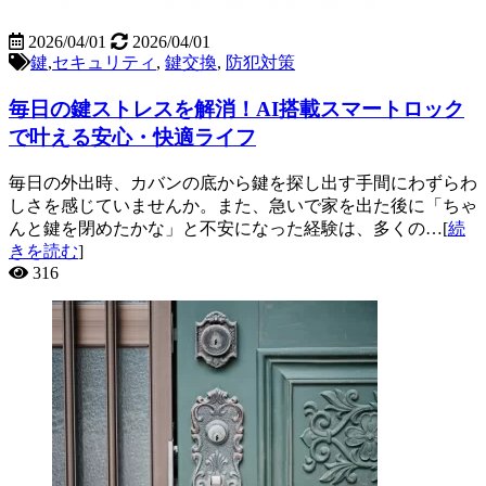
2026/04/01
2026/04/01
鍵
,
セキュリティ
,
鍵交換
,
防犯対策
毎日の鍵ストレスを解消！AI搭載スマートロック
で叶える安心・快適ライフ
毎日の外出時、カバンの底から鍵を探し出す手間にわずらわ
しさを感じていませんか。また、急いで家を出た後に「ちゃ
んと鍵を閉めたかな」と不安になった経験は、多くの…[
続
きを読む
]
316