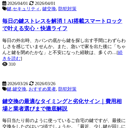
2026/04/01
2026/04/01
鍵
,
セキュリティ
,
鍵交換
,
防犯対策
毎日の鍵ストレスを解消！AI搭載スマートロック
で叶える安心・快適ライフ
毎日の外出時、カバンの底から鍵を探し出す手間にわずらわ
しさを感じていませんか。また、急いで家を出た後に「ちゃ
んと鍵を閉めたかな」と不安になった経験は、多くの…[
続
きを読む
]
310
2026/03/26
2026/03/26
鍵
,
鍵交換
,
おすすめ業者
,
防犯対策
鍵交換の最適なタイミングと劣化サイン｜費用相
場と業者選びまで徹底解説
毎日当たり前のように使っているご自宅の鍵ですが、最後に
交換をしたのはいつ頃でしょうか。「最近、少し鍵が回しに