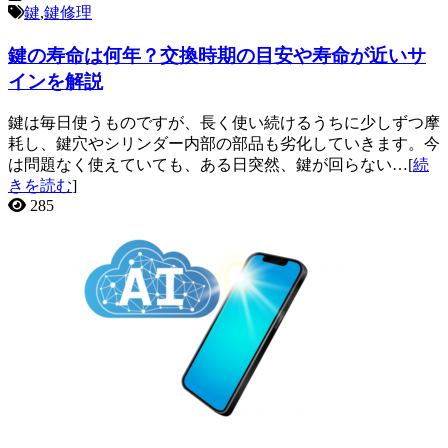
鍵
,
鍵修理
鍵の寿命は何年？交換時期の目安や寿命が近いサ
インを解説
鍵は毎日使うものですが、長く使い続けるうちに少しずつ摩
耗し、鍵穴やシリンダー内部の部品も劣化していきます。今
は問題なく使えていても、ある日突然、鍵が回らない…[
続
きを読む
]
285