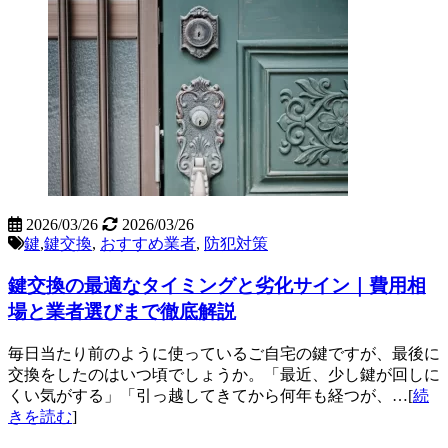
2026/03/26
2026/03/26
鍵
,
鍵交換
,
おすすめ業者
,
防犯対策
鍵交換の最適なタイミングと劣化サイン｜費用相
場と業者選びまで徹底解説
毎日当たり前のように使っているご自宅の鍵ですが、最後に
交換をしたのはいつ頃でしょうか。「最近、少し鍵が回しに
くい気がする」「引っ越してきてから何年も経つが、…[
続
きを読む
]