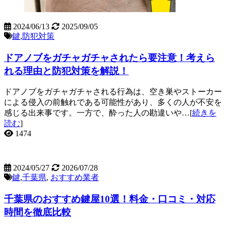
2024/06/13
2025/09/05
鍵
,
防犯対策
ドアノブをガチャガチャされたら要注意！考えら
れる理由と防犯対策を解説！
ドアノブをガチャガチャされる行為は、空き巣やストーカー
による侵入の前触れである可能性があり、多くの人が不安を
感じる出来事です。一方で、酔った人の勘違いや…[
続きを
読む
]
1474
2024/05/27
2026/07/28
鍵
,
千葉県
,
おすすめ業者
千葉県のおすすめ鍵屋10選！料金・口コミ・対応
時間を徹底比較