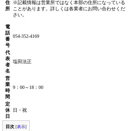
住
※記載情報は営業所ではなく本部の住所になっている
所
ことがあります。詳しくは各業者にお問い合わせくだ
さい。
電
話
054-352-4169
番
号
代
表
​塩田法正
者
名
営
業
9：00～18：00
時
間
定
休
日・祝
日
目次
[
表示
]