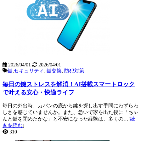
2026/04/01
2026/04/01
鍵
,
セキュリティ
,
鍵交換
,
防犯対策
毎日の鍵ストレスを解消！AI搭載スマートロック
で叶える安心・快適ライフ
毎日の外出時、カバンの底から鍵を探し出す手間にわずらわ
しさを感じていませんか。また、急いで家を出た後に「ちゃ
んと鍵を閉めたかな」と不安になった経験は、多くの…[
続
きを読む
]
310