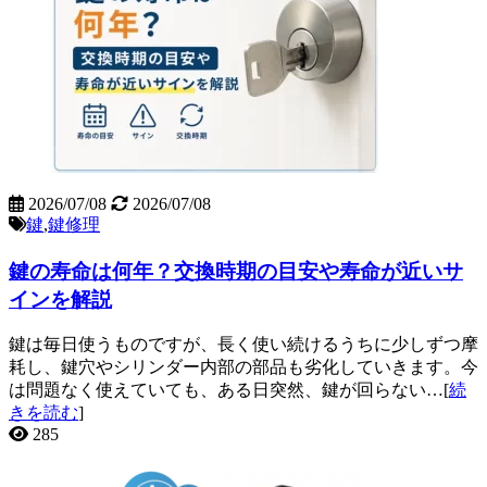
2026/07/08
2026/07/08
鍵
,
鍵修理
鍵の寿命は何年？交換時期の目安や寿命が近いサ
インを解説
鍵は毎日使うものですが、長く使い続けるうちに少しずつ摩
耗し、鍵穴やシリンダー内部の部品も劣化していきます。今
は問題なく使えていても、ある日突然、鍵が回らない…[
続
きを読む
]
285