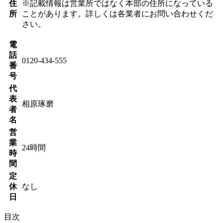
住
※記載情報は営業所ではなく本部の住所になっている
所
ことがあります。詳しくは各業者にお問い合わせくだ
さい。
電
話
0120-434-555
番
号
代
表
相原琢磨
者
名
営
業
24時間
時
間
定
休
なし
日
目次