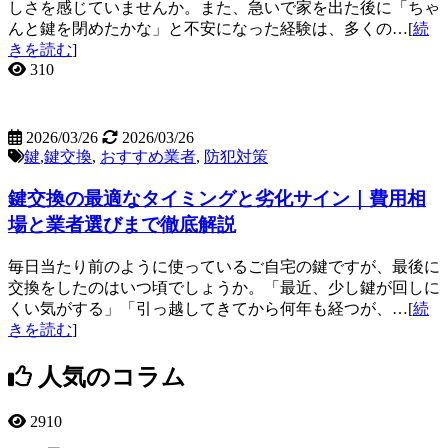
しさを感じていませんか。また、急いで家を出た後に「ちゃ
んと鍵を閉めたかな」と不安になった経験は、多くの…[
続
きを読む
]
310
2026/03/26
2026/03/26
鍵
,
鍵交換
,
おすすめ業者
,
防犯対策
鍵交換の最適なタイミングと劣化サイン｜費用相
場と業者選びまで徹底解説
毎日当たり前のように使っているご自宅の鍵ですが、最後に
交換をしたのはいつ頃でしょうか。「最近、少し鍵が回しに
くい気がする」「引っ越してきてから何年も経つが、…[
続
きを読む
]
人気のコラム
2910