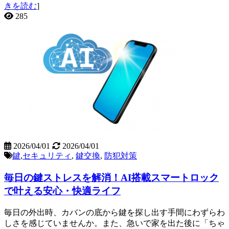
きを読む
]
285
2026/04/01
2026/04/01
鍵
,
セキュリティ
,
鍵交換
,
防犯対策
毎日の鍵ストレスを解消！AI搭載スマートロック
で叶える安心・快適ライフ
毎日の外出時、カバンの底から鍵を探し出す手間にわずらわ
しさを感じていませんか。また、急いで家を出た後に「ちゃ