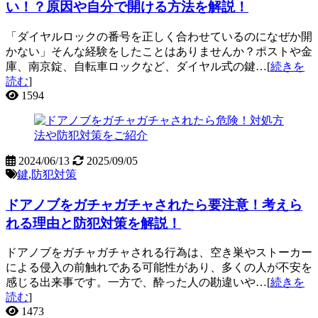
い！？原因や自分で開ける方法を解説！
「ダイヤルロックの番号を正しく合わせているのになぜか開
かない」そんな経験をしたことはありませんか？ポストや金
庫、南京錠、自転車ロックなど、ダイヤル式の鍵…[
続きを
読む
]
1594
2024/06/13
2025/09/05
鍵
,
防犯対策
ドアノブをガチャガチャされたら要注意！考えら
れる理由と防犯対策を解説！
ドアノブをガチャガチャされる行為は、空き巣やストーカー
による侵入の前触れである可能性があり、多くの人が不安を
感じる出来事です。一方で、酔った人の勘違いや…[
続きを
読む
]
1473