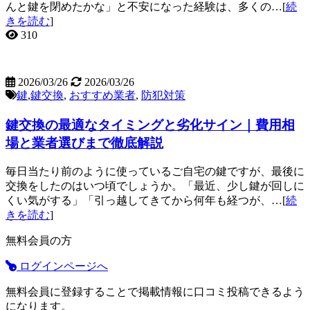
んと鍵を閉めたかな」と不安になった経験は、多くの…[
続
きを読む
]
310
2026/03/26
2026/03/26
鍵
,
鍵交換
,
おすすめ業者
,
防犯対策
鍵交換の最適なタイミングと劣化サイン｜費用相
場と業者選びまで徹底解説
毎日当たり前のように使っているご自宅の鍵ですが、最後に
交換をしたのはいつ頃でしょうか。「最近、少し鍵が回しに
くい気がする」「引っ越してきてから何年も経つが、…[
続
きを読む
]
無料会員の方
ログインページへ
無料会員に登録することで掲載情報に口コミ投稿できるよう
になります。