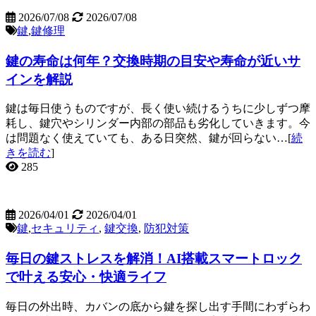
2026/07/08
2026/07/08
鍵
,
鍵修理
鍵の寿命は何年？交換時期の目安や寿命が近いサ
インを解説
鍵は毎日使うものですが、長く使い続けるうちに少しずつ摩
耗し、鍵穴やシリンダー内部の部品も劣化していきます。今
は問題なく使えていても、ある日突然、鍵が回らない…[
続
きを読む
]
285
2026/04/01
2026/04/01
鍵
,
セキュリティ
,
鍵交換
,
防犯対策
毎日の鍵ストレスを解消！AI搭載スマートロック
で叶える安心・快適ライフ
毎日の外出時、カバンの底から鍵を探し出す手間にわずらわ