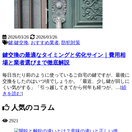
2026/03/26
2026/03/26
鍵
,
鍵交換
,
おすすめ業者
,
防犯対策
鍵交換の最適なタイミングと劣化サイン｜費用相
場と業者選びまで徹底解説
毎日当たり前のように使っているご自宅の鍵ですが、最後に
交換をしたのはいつ頃でしょうか。「最近、少し鍵が回しに
くい気がする」「引っ越してきてから何年も経つが、…[
続
きを読む
]
人気のコラム
2921