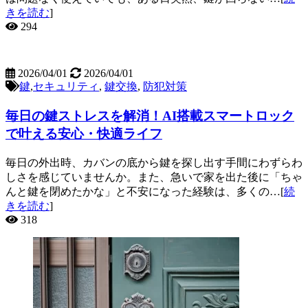
きを読む
]
294
2026/04/01
2026/04/01
鍵
,
セキュリティ
,
鍵交換
,
防犯対策
毎日の鍵ストレスを解消！AI搭載スマートロック
で叶える安心・快適ライフ
毎日の外出時、カバンの底から鍵を探し出す手間にわずらわ
しさを感じていませんか。また、急いで家を出た後に「ちゃ
んと鍵を閉めたかな」と不安になった経験は、多くの…[
続
きを読む
]
318