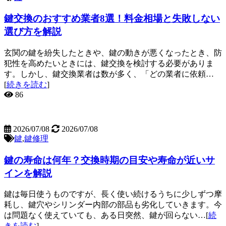
鍵交換のおすすめ業者8選！料金相場と失敗しない
選び方を解説
玄関の鍵を紛失したときや、鍵の動きが悪くなったとき、防
犯性を高めたいときには、鍵交換を検討する必要がありま
す。しかし、鍵交換業者は数が多く、「どの業者に依頼…
[
続きを読む
]
86
2026/07/08
2026/07/08
鍵
,
鍵修理
鍵の寿命は何年？交換時期の目安や寿命が近いサ
インを解説
鍵は毎日使うものですが、長く使い続けるうちに少しずつ摩
耗し、鍵穴やシリンダー内部の部品も劣化していきます。今
は問題なく使えていても、ある日突然、鍵が回らない…[
続
きを読む
]