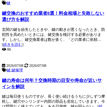
鍵
鍵交換のおすすめ業者8選！料金相場と失敗しない
選び方を解説
玄関の鍵を紛失したときや、鍵の動きが悪くなったとき、防
犯性を高めたいときには、鍵交換を検討する必要がありま
す。しかし、鍵交換業者は数が多く、「どの業者に依頼…
[
続きを読む
]
86
2026/07/08
2026/07/08
鍵
,
鍵修理
鍵の寿命は何年？交換時期の目安や寿命が近いサ
インを解説
鍵は毎日使うものですが、長く使い続けるうちに少しずつ摩
耗し、鍵穴やシリンダー内部の部品も劣化していきます。今
は問題なく使えていても、ある日突然、鍵が回らない…[
続