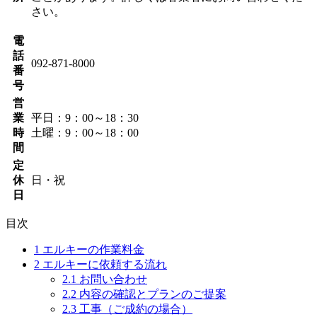
さい。
電
話
092-871-8000
番
号
営
業
平日：9：00～18：30
時
土曜：9：00～18：00
間
定
休
日・祝
日
目次
1
エルキーの作業料金
2
エルキーに依頼する流れ
2.1
お問い合わせ
2.2
内容の確認とプランのご提案
2.3
工事（ご成約の場合）