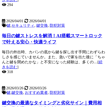
294
2026/04/01
2026/04/01
鍵
,
セキュリティ
,
鍵交換
,
防犯対策
毎日の鍵ストレスを解消！AI搭載スマートロック
で叶える安心・快適ライフ
毎日の外出時、カバンの底から鍵を探し出す手間にわずらわ
しさを感じていませんか。また、急いで家を出た後に「ちゃ
んと鍵を閉めたかな」と不安になった経験は、多くの…[
続
きを読む
]
318
2026/03/26
2026/03/26
鍵
,
鍵交換
,
おすすめ業者
,
防犯対策
鍵交換の最適なタイミングと劣化サイン｜費用相