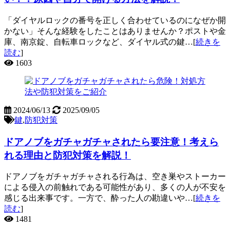
「ダイヤルロックの番号を正しく合わせているのになぜか開
かない」そんな経験をしたことはありませんか？ポストや金
庫、南京錠、自転車ロックなど、ダイヤル式の鍵…[
続きを
読む
]
1603
2024/06/13
2025/09/05
鍵
,
防犯対策
ドアノブをガチャガチャされたら要注意！考えら
れる理由と防犯対策を解説！
ドアノブをガチャガチャされる行為は、空き巣やストーカー
による侵入の前触れである可能性があり、多くの人が不安を
感じる出来事です。一方で、酔った人の勘違いや…[
続きを
読む
]
1481