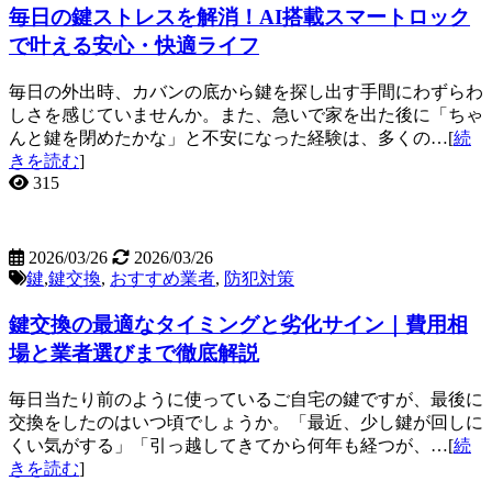
毎日の鍵ストレスを解消！AI搭載スマートロック
で叶える安心・快適ライフ
毎日の外出時、カバンの底から鍵を探し出す手間にわずらわ
しさを感じていませんか。また、急いで家を出た後に「ちゃ
んと鍵を閉めたかな」と不安になった経験は、多くの…[
続
きを読む
]
315
2026/03/26
2026/03/26
鍵
,
鍵交換
,
おすすめ業者
,
防犯対策
鍵交換の最適なタイミングと劣化サイン｜費用相
場と業者選びまで徹底解説
毎日当たり前のように使っているご自宅の鍵ですが、最後に
交換をしたのはいつ頃でしょうか。「最近、少し鍵が回しに
くい気がする」「引っ越してきてから何年も経つが、…[
続
きを読む
]