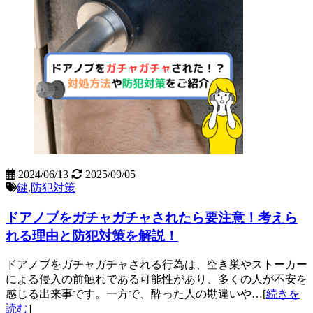
2024/06/13
2025/09/05
鍵
,
防犯対策
ドアノブをガチャガチャされたら要注意！考えら
れる理由と防犯対策を解説！
ドアノブをガチャガチャされる行為は、空き巣やストーカー
による侵入の前触れである可能性があり、多くの人が不安を
感じる出来事です。一方で、酔った人の勘違いや…[
続きを
読む
]