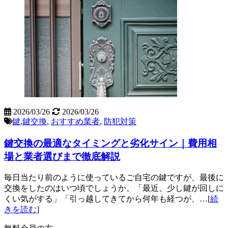
2026/03/26
2026/03/26
鍵
,
鍵交換
,
おすすめ業者
,
防犯対策
鍵交換の最適なタイミングと劣化サイン｜費用相
場と業者選びまで徹底解説
毎日当たり前のように使っているご自宅の鍵ですが、最後に
交換をしたのはいつ頃でしょうか。「最近、少し鍵が回しに
くい気がする」「引っ越してきてから何年も経つが、…[
続
きを読む
]