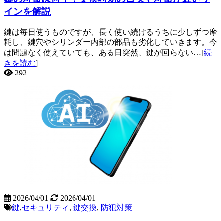
インを解説
鍵は毎日使うものですが、長く使い続けるうちに少しずつ摩
耗し、鍵穴やシリンダー内部の部品も劣化していきます。今
は問題なく使えていても、ある日突然、鍵が回らない…[
続
きを読む
]
292
2026/04/01
2026/04/01
鍵
,
セキュリティ
,
鍵交換
,
防犯対策