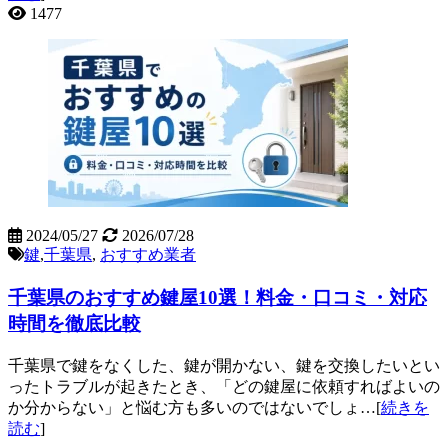
1477
2024/05/27
2026/07/28
鍵
,
千葉県
,
おすすめ業者
千葉県のおすすめ鍵屋10選！料金・口コミ・対応
時間を徹底比較
千葉県で鍵をなくした、鍵が開かない、鍵を交換したいとい
ったトラブルが起きたとき、「どの鍵屋に依頼すればよいの
か分からない」と悩む方も多いのではないでしょ…[
続きを
読む
]