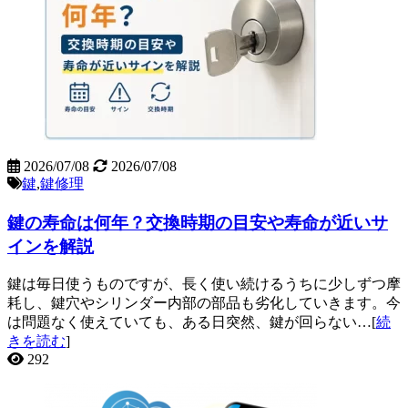
2026/07/08
2026/07/08
鍵
,
鍵修理
鍵の寿命は何年？交換時期の目安や寿命が近いサ
インを解説
鍵は毎日使うものですが、長く使い続けるうちに少しずつ摩
耗し、鍵穴やシリンダー内部の部品も劣化していきます。今
は問題なく使えていても、ある日突然、鍵が回らない…[
続
きを読む
]
292