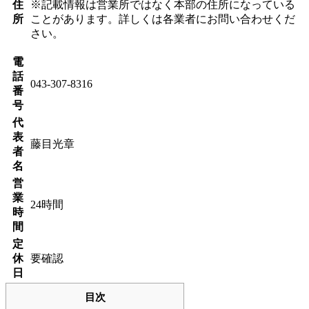
住
※記載情報は営業所ではなく本部の住所になっている
所
ことがあります。詳しくは各業者にお問い合わせくだ
さい。
電
話
043-307-8316
番
号
代
表
藤目光章
者
名
営
業
24時間
時
間
定
休
要確認
日
目次