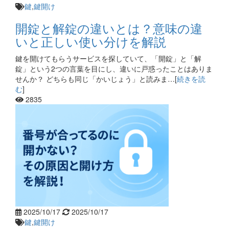
鍵
,
鍵開け
開錠と解錠の違いとは？意味の違
いと正しい使い分けを解説
鍵を開けてもらうサービスを探していて、「開錠」と「解
錠」という2つの言葉を目にし、違いに戸惑ったことはありま
せんか？ どちらも同じ「かいじょう」と読みま…[
続きを読
む
]
2835
2025/10/17
2025/10/17
鍵
,
鍵開け