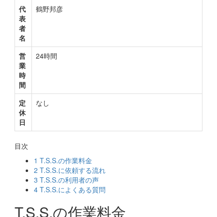
代
鶴野邦彦
表
者
名
営
24時間
業
時
間
定
なし
休
日
目次
1
T.S.S.の作業料金
2
T.S.S.に依頼する流れ
3
T.S.S.の利用者の声
4
T.S.S.によくある質問
T.S.S.の作業料金