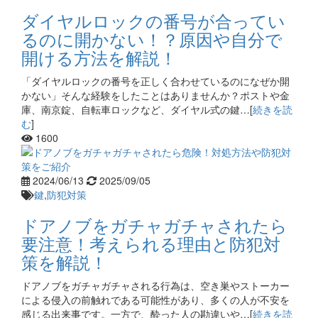
ダイヤルロックの番号が合ってい
るのに開かない！？原因や自分で
開ける方法を解説！
「ダイヤルロックの番号を正しく合わせているのになぜか開
かない」そんな経験をしたことはありませんか？ポストや金
庫、南京錠、自転車ロックなど、ダイヤル式の鍵…[
続きを読
む
]
1600
2024/06/13
2025/09/05
鍵
,
防犯対策
ドアノブをガチャガチャされたら
要注意！考えられる理由と防犯対
策を解説！
ドアノブをガチャガチャされる行為は、空き巣やストーカー
による侵入の前触れである可能性があり、多くの人が不安を
感じる出来事です。一方で、酔った人の勘違いや…[
続きを読