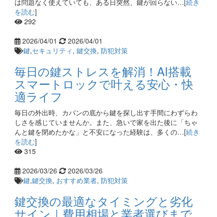
は問題なく使えていても、ある日突然、鍵が回らない…[
続き
を読む
]
292
2026/04/01
2026/04/01
鍵
,
セキュリティ
,
鍵交換
,
防犯対策
毎日の鍵ストレスを解消！AI搭載
スマートロックで叶える安心・快
適ライフ
毎日の外出時、カバンの底から鍵を探し出す手間にわずらわ
しさを感じていませんか。また、急いで家を出た後に「ちゃ
んと鍵を閉めたかな」と不安になった経験は、多くの…[
続き
を読む
]
315
2026/03/26
2026/03/26
鍵
,
鍵交換
,
おすすめ業者
,
防犯対策
鍵交換の最適なタイミングと劣化
サイン｜費用相場と業者選びまで