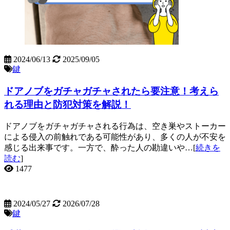
2024/06/13
2025/09/05
鍵
ドアノブをガチャガチャされたら要注意！考えら
れる理由と防犯対策を解説！
ドアノブをガチャガチャされる行為は、空き巣やストーカー
による侵入の前触れである可能性があり、多くの人が不安を
感じる出来事です。一方で、酔った人の勘違いや…[
続きを
読む
]
1477
2024/05/27
2026/07/28
鍵