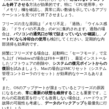
ムを終了させる
方法が効果的です。特に「CPU使用率」や
「メモリ」欄を確認し、異常に高い数値を示しているアプリ
ケーションを見つけて終了させましょう。
フリーズの主な原因は「メモリ不足」「過熱」「ウイルス感
染」「ドライバの不具合」の4つに集約されます。過熱の場
合は、
パソコンの通気口が埃で詰まっていないか確認
し、
ノ
ートPCなら冷却台の使用
も検討してください。定期的な内
部清掃も効果的です。
頻繁にフリーズする場合は、起動時に「セーフモード」で立
ち上げ（Windowsの場合はF8キー連打）、最近インストール
したソフトウェアの削除や、
システムの復元ポイントからの
復旧
を試みましょう。Macの場合はSMCリセット（システム
管理コントローラのリセット）が効果的なケースもありま
す。
また、OSのアップデートが溜まっているとフリーズの原因
になるため、
常に最新の状態を維持する
ことも重要です。こ
れらの応急処置を行っても改善しない場合は、ハードウェア
故障の可能性も考慮し、
データのバックアップ
を最優先に行
いましょう。