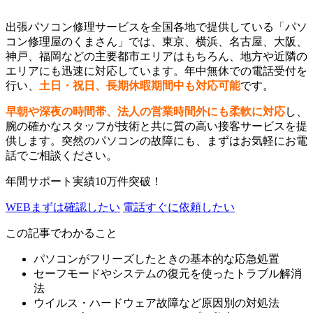
出張パソコン修理サービスを全国各地で提供している「パソ
コン修理屋のくまさん」では、東京、横浜、名古屋、大阪、
神戸、福岡などの主要都市エリアはもちろん、地方や近隣の
エリアにも迅速に対応しています。年中無休での電話受付を
行い、
土日・祝日、長期休暇期間中も対応可能
です。
早朝や深夜の時間帯、法人の営業時間外にも柔軟に対応
し、
腕の確かなスタッフが技術と共に質の高い接客サービスを提
供します。突然のパソコンの故障にも、まずはお気軽にお電
話でご相談ください。
年間サポート実績10万件突破！
WEB
まずは確認したい
電話
すぐに依頼したい
この記事でわかること
パソコンがフリーズしたときの基本的な応急処置
セーフモードやシステムの復元を使ったトラブル解消
法
ウイルス・ハードウェア故障など原因別の対処法