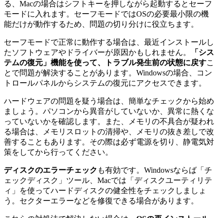
る、Macの場合はシフトキーを押しながら起動するとセーフ
モードに入れます。セーフモードではOSの必要最小限の機
能だけが動作するため、問題の切り分けに役立ちます。
セーフモードで正常に動作する場合は、最近インストールし
たソフトウェアやドライバーが原因かもしれません。
「シス
テムの復元」機能を使って、トラブル発生前の状態に戻す
こ
とで問題が解決することがあります。Windowsの場合、コン
トロールパネルからシステムの復元にアクセスできます。
ハードウェアの問題を疑う場合は、簡単なチェックから始め
ましょう。パソコンから異音がしていないか、異常に熱くな
っていないかを確認します。また、メモリの不具合が疑われ
る場合は、メモリスロットの清掃や、メモリの抜き差しで改
善することもあります。その際は必ず電源を切り、静電気対
策をしてから行ってください。
ディスクのエラーチェック
も有効です。Windowsならば「チ
ェックディスク」ツール、Macでは「ディスクユーティリテ
ィ」を使ってハードディスクの健全性をチェックしましょ
う。セクターエラーなどを修復できる場合があります。