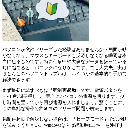
パソコンが突然フリーズした経験はありませんか？画面が動
かなくなり、マウスもキーボードも反応しなくなる瞬間は本
当に焦るものです。特に仕事中や大事なデータを扱っている
時に起こると、パニックになりがちです。でも大丈夫。実は
ほとんどのパソコントラブルは、いくつかの基本的な手順で
解決できます。
まず最初に試すべきは
「強制再起動」
です。電源ボタンを
5〜10秒間長押しし、完全にパソコンの電源を切ります。少
し時間を置いてから再び電源を入れましょう。驚くことに、
この単純な操作で約60％のフリーズ問題が解決します。
強制再起動で解決しない場合は、
「セーフモード」
での起動
を試みてください。Windowsならば起動時にFキーを連打す