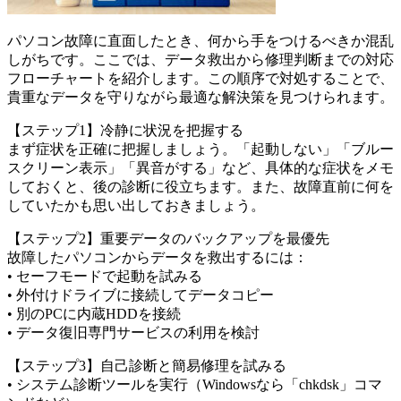
パソコン故障に直面したとき、何から手をつけるべきか混乱
しがちです。ここでは、データ救出から修理判断までの対応
フローチャートを紹介します。この順序で対処することで、
貴重なデータを守りながら最適な解決策を見つけられます。
【ステップ1】冷静に状況を把握する
まず症状を正確に把握しましょう。「起動しない」「ブルー
スクリーン表示」「異音がする」など、具体的な症状をメモ
しておくと、後の診断に役立ちます。また、故障直前に何を
していたかも思い出しておきましょう。
【ステップ2】重要データのバックアップを最優先
故障したパソコンからデータを救出するには：
• セーフモードで起動を試みる
• 外付けドライブに接続してデータコピー
• 別のPCに内蔵HDDを接続
• データ復旧専門サービスの利用を検討
【ステップ3】自己診断と簡易修理を試みる
• システム診断ツールを実行（Windowsなら「chkdsk」コマ