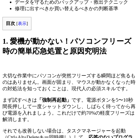
データを守るためのバックアップ・救出テクニック
修理に出すべきか買い替えるべきかの判断基準
目次
[
表示
]
1. 愛機が動かない！パソコンフリーズ
時の簡単応急処置と原因究明法
大切な作業中にパソコンが突然フリーズする瞬間ほど焦るも
のはありません。画面が固まり、マウスが動かなくなった時
の対処法を知っておくことは、現代人の必須スキルです。
まず試すべきは
「強制再起動」
です。電源ボタンを5〜10秒
間長押しして一度シャットダウンし、しばらく待ってから再
び電源を入れましょう。これだけで約70%の軽度フリーズは
解消します。
それでも改善しない場合は、タスクマネージャーを起動
（Ctrl+Alt+Deleteキー同時押し）して、
応答のないプログラ