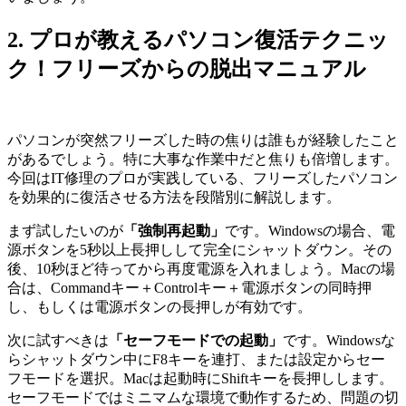
2. プロが教えるパソコン復活テクニッ
ク！フリーズからの脱出マニュアル
パソコンが突然フリーズした時の焦りは誰もが経験したこと
があるでしょう。特に大事な作業中だと焦りも倍増します。
今回はIT修理のプロが実践している、フリーズしたパソコン
を効果的に復活させる方法を段階別に解説します。
まず試したいのが
「強制再起動」
です。Windowsの場合、電
源ボタンを5秒以上長押しして完全にシャットダウン。その
後、10秒ほど待ってから再度電源を入れましょう。Macの場
合は、Commandキー＋Controlキー＋電源ボタンの同時押
し、もしくは電源ボタンの長押しが有効です。
次に試すべきは
「セーフモードでの起動」
です。Windowsな
らシャットダウン中にF8キーを連打、または設定からセー
フモードを選択。Macは起動時にShiftキーを長押しします。
セーフモードではミニマムな環境で動作するため、問題の切