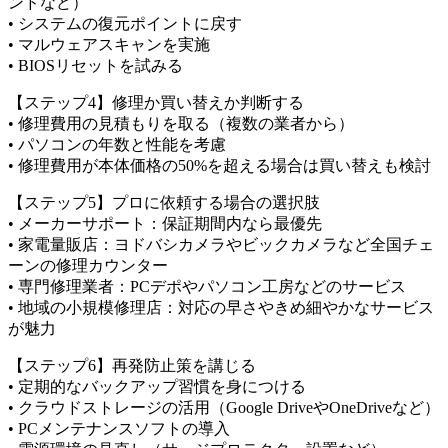
ンドなど）
• システムの復元ポイントに戻す
• マルウェアスキャンを実施
• BIOSリセットを試みる
【ステップ4】修理か買い替えか判断する
• 修理費用の見積もりを取る（複数の業者から）
• パソコンの年数と性能を考慮
• 修理費用が本体価格の50%を超える場合は買い替えも検討
【ステップ5】プロに依頼する場合の選択肢
• メーカーサポート：保証期間内なら最優先
• 家電量販店：ヨドバシカメラやビックカメラなど全国チェ
ーンの修理カウンター
• 専門修理業者：PCデポやパソコン工房などのサービス
• 地域の小規模修理店：対応の早さやきめ細やかなサービス
が魅力
【ステップ6】再発防止策を講じる
• 定期的なバックアップ習慣を身につける
• クラウドストレージの活用（Google DriveやOneDriveなど）
• PCメンテナンスソフトの導入