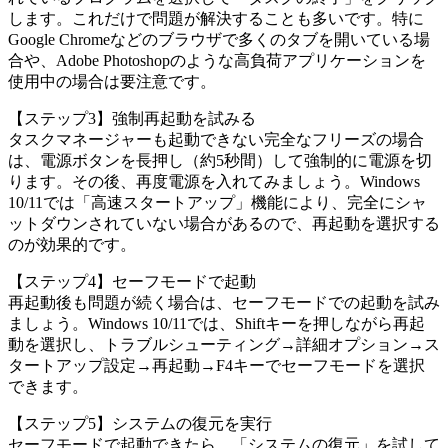
します。これだけで問題が解決することも多いです。特に
Google Chromeなどのブラウザで多くのタブを開いている場
合や、Adobe Photoshopのような高負荷アプリケーションを
使用中の場合は要注意です。
【ステップ3】強制再起動を試みる
タスクマネージャーも起動できない完全なフリーズの場合
は、電源ボタンを長押し（約5秒間）して強制的に電源を切
ります。その後、再度電源を入れてみましょう。Windows
10/11では「高速スタートアップ」機能により、完全にシャ
ットダウンされていない場合があるので、再起動を選択する
のが効果的です。
【ステップ4】セーフモードで起動
再起動後も問題が続く場合は、セーフモードでの起動を試み
ましょう。Windows 10/11では、Shiftキーを押しながら再起
動を選択し、トラブルシューティング→詳細オプション→ス
タートアップ設定→再起動→F4キーでセーフモードを選択
できます。
【ステップ5】システムの復元を実行
セーフモードで起動できたら、「システムの復元」を試して