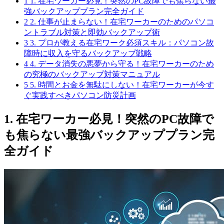
1
1. 在宅ワーカー必見！突然のPC故障でも焦らない最
強バックアッププラン完全ガイド
2
2. 仕事が止まらない！在宅ワーカーのためのパソコ
ントラブル対策と即効バックアップ術
3
3. プロが教える在宅ワーク必須スキル：パソコン故
障時に収入を守るバックアップ戦略
4
4. データ消失の悪夢から守る！在宅ワーカーのため
の究極のバックアップ対策マニュアル
5
5. 時間とお金を無駄にしない！在宅ワーカーが今す
ぐ実践すべきパソコン防災計画
1. 在宅ワーカー必見！突然のPC故障で
も焦らない最強バックアッププラン完
全ガイド