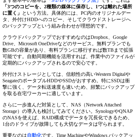
まず基本中の基本は
「3-2-1バックアップ法」
です。これは
「3つのコピーを、2種類の媒体に保存し、1つは離れた場所
に置く」
という方法。具体的には、PC内のオリジナルデー
タ、外付けHDDへのコピー、そしてクラウドストレージへ
のバックアップという組み合わせが理想的です。
クラウドバックアップでおすすめなのはDropbox、Google
Drive、Microsoft OneDriveなどのサービス。無料プランでも
数GBの容量があり、有料プランに移行すれば数TBまで拡張
可能です。自動同期機能を活用すれば、作業中のファイルが
定期的にバックアップされるので安心です。
外付けストレージとしては、信頼性の高いWestern Digitalや
SeagateのポータブルHDDやSSDがおすすめ。特にSSDは衝
撃に強く、データ転送速度も速いため、頻繁にバックアップ
を取る在宅ワーカーに適しています。
さらに一歩進んだ対策として、NAS（Network Attached
Storage）の導入も検討してみてください。SynologyやQNAP
のNASを使えば、RAID構成でデータを冗長化できるため、
1台のドライブが故障しても大切なデータは守られます。
重要なのは
自動化
です。Time MachineやWindows バックアッ