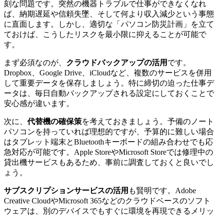
刻な問題です。突然の機器トラブルで仕事ができなくなれ
ば、納期遅延や信頼失墜、そして何より収入減少という事態
に直面します。しかし、適切な「パソコン防災計画」を立て
ておけば、こうしたリスクを最小限に抑えることが可能で
す。
まず必須なのが、
クラウドバックアップの活用
です。
Dropbox、Google Drive、iCloudなど、複数のサービスを併用
して重要データを保存しましょう。特に締切の迫った仕事デ
ータは、毎日自動バックアップされる設定にしておくことで
安心感が違います。
次に、
代替機の確保策
を考えておきましょう。予備のノート
パソコンを持っていれば理想的ですが、予算的に難しい場合
はタブレット端末とBluetoothキーボードの組み合わせでも応
急対応が可能です。Apple StoreやMicrosoft Storeでは修理中の
貸出機サービスもあるため、事前に調査しておくと良いでし
ょう。
サブスクリプションサービスの活用
も賢明です。Adobe
Creative CloudやMicrosoft 365などのクラウドベースのソフト
ウェアは、別のデバイスでもすぐに環境を再現できるメリッ