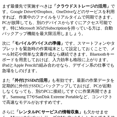
まず最優先で実施すべきは
「クラウドストレージの活用」
で
す。Google DriveやDropbox、OneDriveなどのサービスを利用
すれば、作業中のファイルをリアルタイムで同期できます。
PCが故障しても、別のデバイスからすぐにアクセス可能で
す。特にMicrosoft 365のSubscriptionを持っている方は、自動
バックアップ機能を最大限活用しましょう。
次に
「モバイルデバイスの準備」
です。スマートフォンやタ
ブレットを緊急時の作業端末として設定しておくことで、メ
ール対応や簡単な文書作成なら継続できます。Bluetoothキー
ボードを用意しておけば、入力効率も格段に上がります。
iPadとApple Pencilの組み合わせなら、デザイン系の仕事でも
急場をしのげます。
また
「外付けSSDの活用」
も有効です。最新の作業データを
定期的に外付けSSDにバックアップしておけば、PCが起動
しなくなっても、別のPCに接続してすぐに作業再開できま
す。Samsung T7やSanDisk Extreme Portableなど、コンパクト
で高速なモデルがおすすめです。
さらに
「レンタルPCサービスの情報収集」
も欠かせませ