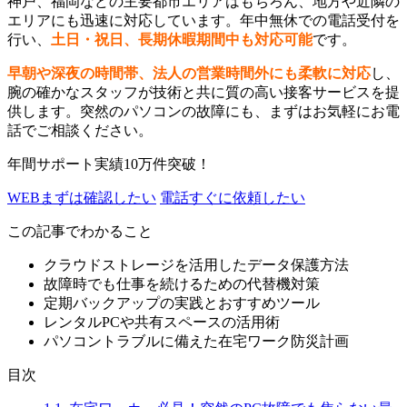
神戸、福岡などの主要都市エリアはもちろん、地方や近隣の
エリアにも迅速に対応しています。年中無休での電話受付を
行い、
土日・祝日、長期休暇期間中も対応可能
です。
早朝や深夜の時間帯、法人の営業時間外にも柔軟に対応
し、
腕の確かなスタッフが技術と共に質の高い接客サービスを提
供します。突然のパソコンの故障にも、まずはお気軽にお電
話でご相談ください。
年間サポート実績10万件突破！
WEB
まずは確認したい
電話
すぐに依頼したい
この記事でわかること
クラウドストレージを活用したデータ保護方法
故障時でも仕事を続けるための代替機対策
定期バックアップの実践とおすすめツール
レンタルPCや共有スペースの活用術
パソコントラブルに備えた在宅ワーク防災計画
目次