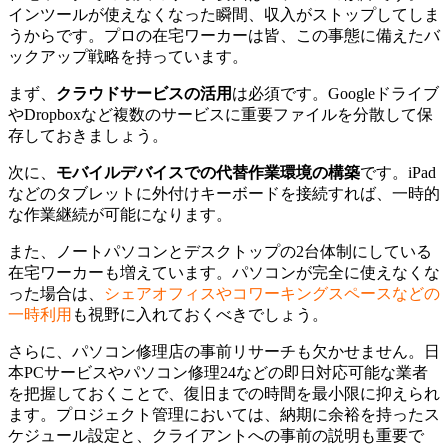
インツールが使えなくなった瞬間、収入がストップしてしま
うからです。プロの在宅ワーカーは皆、この事態に備えたバ
ックアップ戦略を持っています。
まず、
クラウドサービスの活用
は必須です。Googleドライブ
やDropboxなど複数のサービスに重要ファイルを分散して保
存しておきましょう。
次に、
モバイルデバイスでの代替作業環境の構築
です。iPad
などのタブレットに外付けキーボードを接続すれば、一時的
な作業継続が可能になります。
また、ノートパソコンとデスクトップの2台体制にしている
在宅ワーカーも増えています。パソコンが完全に使えなくな
った場合は、
シェアオフィスやコワーキングスペースなどの
一時利用
も視野に入れておくべきでしょう。
さらに、パソコン修理店の事前リサーチも欠かせません。日
本PCサービスやパソコン修理24などの即日対応可能な業者
を把握しておくことで、復旧までの時間を最小限に抑えられ
ます。プロジェクト管理においては、納期に余裕を持ったス
ケジュール設定と、クライアントへの事前の説明も重要で