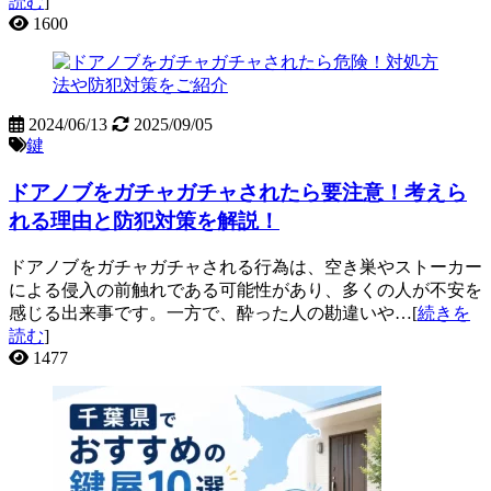
読む
]
1600
2024/06/13
2025/09/05
鍵
ドアノブをガチャガチャされたら要注意！考えら
れる理由と防犯対策を解説！
ドアノブをガチャガチャされる行為は、空き巣やストーカー
による侵入の前触れである可能性があり、多くの人が不安を
感じる出来事です。一方で、酔った人の勘違いや…[
続きを
読む
]
1477