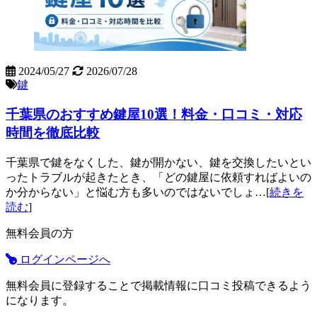
2024/05/27
2026/07/28
鍵
千葉県のおすすめ鍵屋10選！料金・口コミ・対応
時間を徹底比較
千葉県で鍵をなくした、鍵が開かない、鍵を交換したいとい
ったトラブルが起きたとき、「どの鍵屋に依頼すればよいの
か分からない」と悩む方も多いのではないでしょ…[
続きを
読む
]
無料会員の方
ログインページへ
無料会員に登録することで掲載情報に口コミ投稿できるよう
になります。