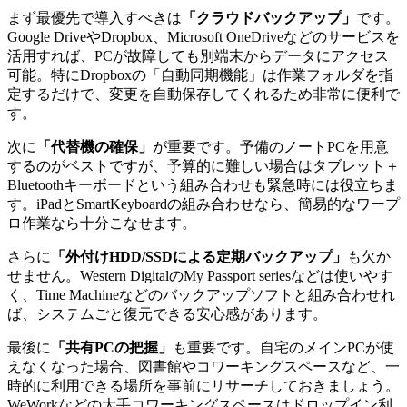
まず最優先で導入すべきは
「クラウドバックアップ」
です。
Google DriveやDropbox、Microsoft OneDriveなどのサービスを
活用すれば、PCが故障しても別端末からデータにアクセス
可能。特にDropboxの「自動同期機能」は作業フォルダを指
定するだけで、変更を自動保存してくれるため非常に便利で
す。
次に
「代替機の確保」
が重要です。予備のノートPCを用意
するのがベストですが、予算的に難しい場合はタブレット＋
Bluetoothキーボードという組み合わせも緊急時には役立ちま
す。iPadとSmartKeyboardの組み合わせなら、簡易的なワープ
ロ作業なら十分こなせます。
さらに
「外付けHDD/SSDによる定期バックアップ」
も欠か
せません。Western DigitalのMy Passport seriesなどは使いやす
く、Time Machineなどのバックアップソフトと組み合わせれ
ば、システムごと復元できる安心感があります。
最後に
「共有PCの把握」
も重要です。自宅のメインPCが使
えなくなった場合、図書館やコワーキングスペースなど、一
時的に利用できる場所を事前にリサーチしておきましょう。
WeWorkなどの大手コワーキングスペースはドロップイン利