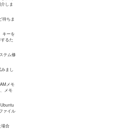
紹介しま
ど待ちま
t」キーを
作するた
システム修
試みまし
AMメモ
て、メモ
untu
もファイル
た場合