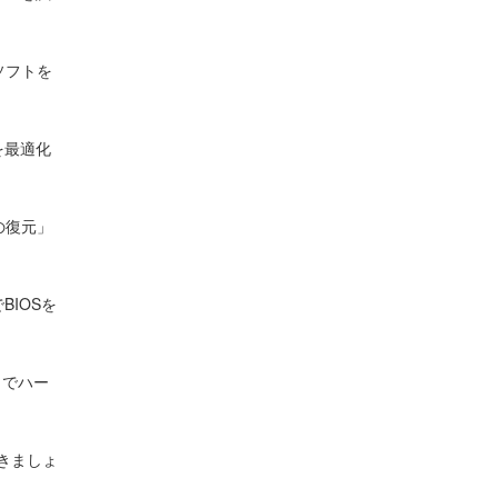
ソフトを
を最適化
の復元」
IOSを
s」でハー
きましょ