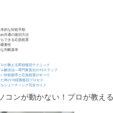
基本的な対処手順
Mac共通の復旧方法
でもできる応急処置
の重要性
切な判断基準
プロが教える即効復旧テクニック
ブル解決法―専門家直伝の10ステップ
しい対処順序と応急処置のすべて
った時の10段階復旧プロセス
ブルシューティング完全ガイド
パソコンが動かない！プロが教え