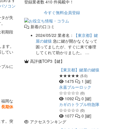
読めます
登録業者数
410
件掲載中！
パソコン
今すぐ無料会員登録
ータが失
す。
新着の口コミ
は初期段
2024/05/22
業者名：
【東京都】鍵
屋の鍵猿
急に鍵が開かなくなって
します。
困ってましたが、すぐに来て修理
羅してい
してくれて助かりました。 …
高評価TOP3【鍵】
ラブルに
【東京都】鍵屋の鍵猿
★★★★★
(5.0)
1475
1 [鍵]
永嘉ブルーロック
☆☆☆☆☆
(0)
1092
0 [鍵]
、福岡な
カギのトラブル特急隊
、長期休
☆☆☆☆☆
(0)
1077
0 [鍵]
ます。突
アクセスランキング