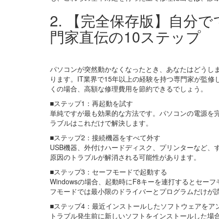
2. 【完全保存版】自分
門家直伝の10ステップ
パソコンが突然動かなくなったとき、あなたはどうし
ります。IT業界で15年以上の経験を持つ専門家が監
くの場合、高額な修理費用を節約できるでしょう。
■ステップ1：再起動を試す
単純ですが最も効果的な方法です。パソコンの電源を完
ラブルはこれだけで解決します。
■ステップ2：接続機器をすべて外す
USB機器、外付けハードディスク、プリンターなど、
原因のトラブルが解消される可能性があります。
■ステップ3：セーフモードで起動する
Windowsの場合、起動時にF8キーを連打するとセ
フモードでは最小限のドライバーとプログラムだけが
■ステップ4：最近インストールしたソフトウェアをア
トラブル発生前に新しいソフトをインストールした場