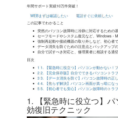
年間サポート実績10万件突破！
WEB
まずは確認したい
電話
すぐに依頼したい
この記事でわかること
突然のパソコン故障時に冷静に対応するための
セーフモードやシステム復元など、Windows・
強制再起動や接続機器の取り外しなど、初心者
データ消失を防ぐための注意点とバックアップ
自分で試すべき対応と、修理業者に相談する適
目次
1
1. 【緊急時に役立つ】パソコンが動かない！
2
2. 【完全保存版】自分でできるパソコントラ
3
3. 【データ消失を防ぐ】パソコン故障時の正
4
4. 【焦らず解決】パソコン画面が真っ暗にな
5
5. 【初心者でも安心】パソコン故障時のトラ
1. 【緊急時に役立つ】
効復旧テクニック