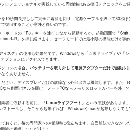
のプロフェッショナルが実践している即効性のある復旧テクニックをご
を10秒間長押しして完全に電源を切り、電源ケーブルを抜いて30秒ほ
けで復旧することが意外と多いのです。
らキーボードの「F8」キーを連打しながら起動するか、起動画面で「Shif
mmand+R」を押し続けます。セーフモードでは最小限の機能だけが動
ディスク」
の使用も効果的です。Windowsなら「回復ドライブ」や「
ら修復オプションにアクセスできます。
パソコンの場合、
バッテリーを取り外して電源アダプターだけで起動
を
少なくありません。
ください。ディスプレイだけの故障なら外部出力は機能します。また、R
Cなら側面パネルを開け、ノートPCならメモリスロットカバーを外し
旧業者に依頼する前に、
「Linuxライブブート」
という裏技があります。Ub
インストールし、そこから起動すれば、Windowsやmacが起動しなくて
しておくと、後の専門家への相談時に役立ちます。自己解決できなかっ
断時間の短縮につながります。