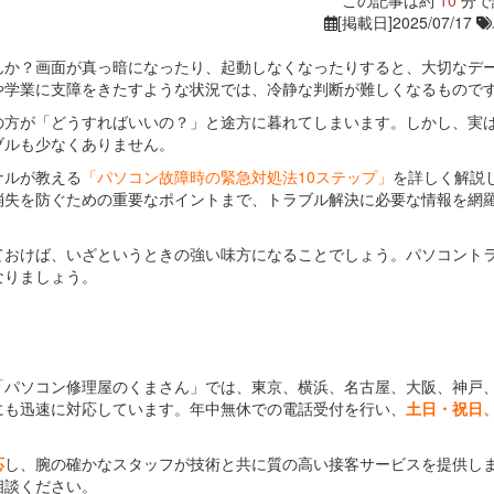
この記事は約
10
分で
[掲載日]2025/07/17
んか？画面が真っ暗になったり、起動しなくなったりすると、大切なデ
や学業に支障をきたすような状況では、冷静な判断が難しくなるもので
の方が「どうすればいいの？」と途方に暮れてしまいます。しかし、実
ブルも少なくありません。
ナルが教える
「パソコン故障時の緊急対処法10ステップ」
を詳しく解説
消失を防ぐための重要なポイントまで、トラブル解決に必要な情報を網
ておけば、いざというときの強い味方になることでしょう。パソコント
なりましょう。
「パソコン修理屋のくまさん」では、東京、横浜、名古屋、大阪、神戸
にも迅速に対応しています。年中無休での電話受付を行い、
土日・祝日
応
し、腕の確かなスタッフが技術と共に質の高い接客サービスを提供し
相談ください。