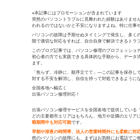
※本記事にはプロモーションが含まれています
突然のパソコントラブルに見舞われた経験はありませ
われるのではないかと不安になりますよね。特に仕事
パソコンの故障は予期せぬタイミングで発生し、多く
階で適切な対応をすれば、自分自身で解決できるトラ
このブログ記事では、パソコン修理のプロフェッショ
初心者の方でも実践できる具体的な手順から、データ
ます。
「焦らず、冷静に、順序立てて」—この記事を保存し
対する不安を解消し、自信を持って対処できるように
全国各地へ幅広く
出張パソコン修理対応！
出張パソコン修理サービスを全国各地で提供している
どの主要都市エリアはもちろん、地方や近隣のエリア
暇期間中も対応可能
です。
早朝や深夜の時間帯、法人の営業時間外にも柔軟に対
然のパソコンの故障にも、まずはお気軽にお電話でご