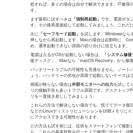
処すれば、多くの場合は自分で解決できます。IT修理
す。
まず最初に試すべきは
「強制再起動」
です。電源ボタン
す。その後再度接続して起動してみましょう。これだ
次に
「セーフモード起動」
を試します。Windowsな
押しながら再起動します。Macの場合は起動時に「Co
め、通常起動できない原因の切り分けに役立ちます。
電源は入るがOSが起動しない場合は、
「システム修復
復ディスク」、Macなら「macOS Recovery」か
バッテリートラブルの可能性も見逃せません。ノート
ょう。バッテリーの劣化が原因で起動しないケースは
画面が映らない場合は
外部モニターへの出力
を試して
リの接触不良も多いトラブル原因です。デスクトップP
リを一度抜き差ししてみましょう。
これらの方法で解決しない場合でも、慌ててデータ復
などのLinuxディストリビューションをUSBメモリに
にアクセスできる可能性があります。
どの方法も試す前には、症状をスマートフォンで撮影
も、これらの基本対処を行った上で修理に出せば、診