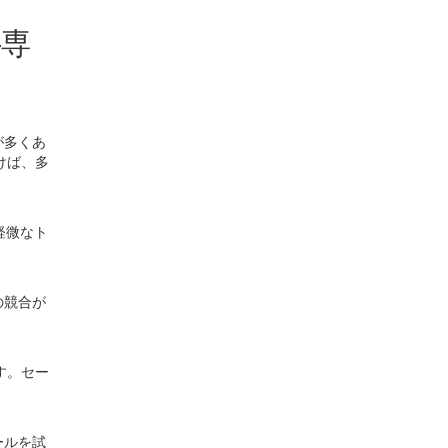
―専
が多くあ
けば、多
軽微なト
の競合が
す。セー
ールを試