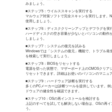
みましょう。
■ステップ5：ウイルススキャンを実行する
マルウェア対策ソフトで完全スキャンを実行します。N
使用しましょう。
■ステップ6：ディスククリーンアップとデフラグを実
ハードディスクの空き容量が少ないとパソコンの動作
しましょう。
■ステップ7：システムの復元を試みる
Windowsでは「システムの復元」機能で、トラブ
を検索して実行しましょう。
■ステップ8：BIOSをリセットする
電源を切った状態で、マザーボード上のCMOSクリア
リセットできます。詳細はお使いのパソコンのマニュ
■ステップ9：ハードウェア診断を実行する
多くのPCメーカーは診断ツールを提供しています。例えばHPの「HP P
ドウェアの健全性を確認できます。
■ステップ10：OSの再インストールを検討する
上記のすべてを試しても解決しない場合は、OSの再
う。